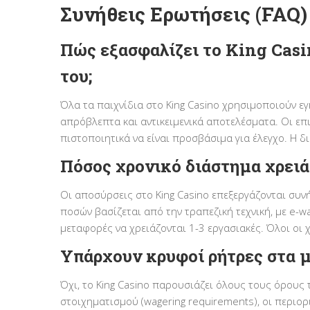
Συνήθεις Ερωτήσεις (FAQ)
Πώς εξασφαλίζει το King Cas
του;
Όλα τα παιχνίδια στο King Casino χρησιμοποιούν ε
απρόβλεπτα και αντικειμενικά αποτελέσματα. Οι ε
πιστοποιητικά να είναι προσβάσιμα για έλεγχο. Η δ
Πόσος χρονικό διάστημα χρειά
Οι αποσύρσεις στο King Casino επεξεργάζονται συν
ποσών βασίζεται από την τραπεζική τεχνική, με e-wa
μεταφορές να χρειάζονται 1-3 εργασιακές. Όλοι οι 
Υπάρχουν κρυφοί ρήτρες στα 
Όχι, το King Casino παρουσιάζει όλους τους όρους
στοιχηματισμού (wagering requirements), οι περιο