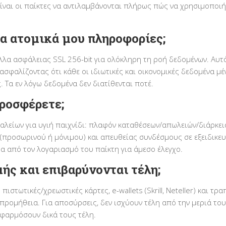
ίναι οι παίκτες να αντιλαμβάνονται πλήρως πώς να χρησιμοποι
α ατομικά μου πληροφορίες;
λλα ασφάλειας SSL 256-bit για ολόκληρη τη ροή δεδομένων. Αυτ
ξασφαλίζοντας ότι κάθε οι ιδιωτικές και οικονομικές δεδομένα μ
 Τα εν λόγω δεδομένα δεν διατίθενται ποτέ.
ροσφέρετε;
λείων για υγιή παιχνίδι: πλαφόν καταθέσεων/απωλειών/διάρκει
(προσωρινού ή μόνιμου) και απευθείας συνδέσμους σε εξειδικε
α από τον λογαριασμό του παίκτη για άμεσο έλεγχο.
μής και επιβαρύνονται τέλη;
στωτικές/χρεωστικές κάρτες, e-wallets (Skrill, Neteller) και τρα
 προμήθεια. Για αποσύρσεις, δεν ισχύουν τέλη από την μεριά του
 εφαρμόσουν δικά τους τέλη.