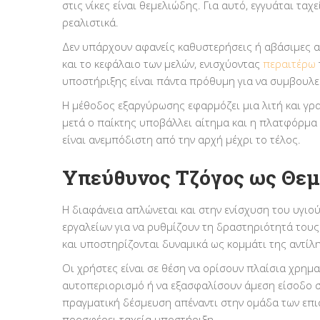
στις νίκες είναι θεμελιώδης. Για αυτό, εγγυάται τα
ρεαλιστικά.
Δεν υπάρχουν αφανείς καθυστερήσεις ή αβάσιμες απ
και το κεφάλαιο των μελών, ενισχύοντας
περαιτέρω
υποστήριξης είναι πάντα πρόθυμη για να συμβουλε
Η μέθοδος εξαργύρωσης εφαρμόζει μια λιτή και γρ
μετά ο παίκτης υποβάλλει αίτημα και η πλατφόρμα χ
είναι ανεμπόδιστη από την αρχή μέχρι το τέλος.
Υπεύθυνος Τζόγος ως Θε
Η διαφάνεια απλώνεται και στην ενίσχυση του υγιού
εργαλείων για να ρυθμίζουν τη δραστηριότητά τους
και υποστηρίζονται δυναμικά ως κομμάτι της αντίλ
Οι χρήστες είναι σε θέση να ορίσουν πλαίσια χρημ
αυτοπεριορισμό ή να εξασφαλίσουν άμεση είσοδο σε
πραγματική δέσμευση απέναντι στην ομάδα των επισ
προσφέρει ταχεία υποστήριξη.