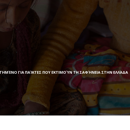
ΡΓΗΜΈΝΟ ΓΙΑ ΠΑΊΚΤΕΣ ΠΟΥ ΕΚΤΙΜΟΎΝ ΤΗ ΣΑΦΉΝΕΙΑ ΣΤΗΝ ΕΛΛΆΔΑ