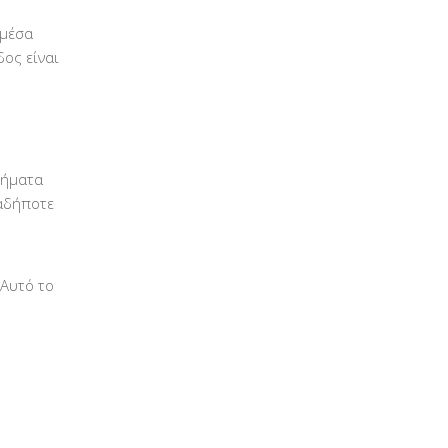
 μέσα
ος είναι
τήματα
ιαδήποτε
 Αυτό το