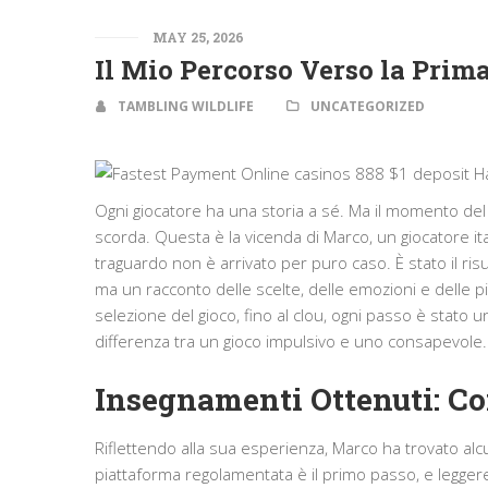
MAY 25, 2026
Il Mio Percorso Verso la Prima
TAMBLING WILDLIFE
UNCATEGORIZED
Ogni giocatore ha una storia a sé. Ma il momento del 
scorda. Questa è la vicenda di Marco, un giocatore it
traguardo non è arrivato per puro caso. È stato il ris
ma un racconto delle scelte, delle emozioni e delle pi
selezione del gioco, fino al clou, ogni passo è stato
differenza tra un gioco impulsivo e uno consapevole.
Insegnamenti Ottenuti: Con
Riflettendo alla sua esperienza, Marco ha trovato alcu
piattaforma regolamentata è il primo passo, e leggere