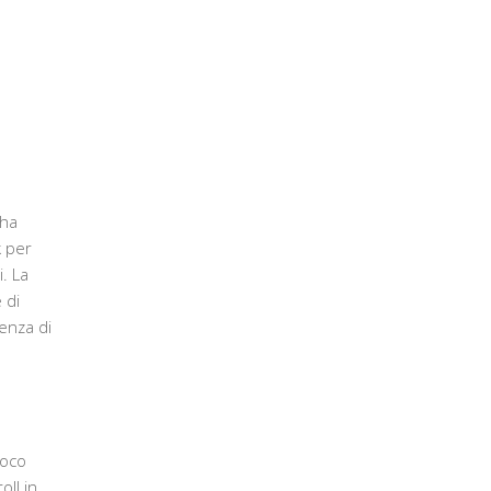
 ha
k per
. La
 di
enza di
ioco
ll in