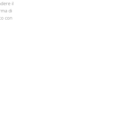
dere il
orma di
tto con