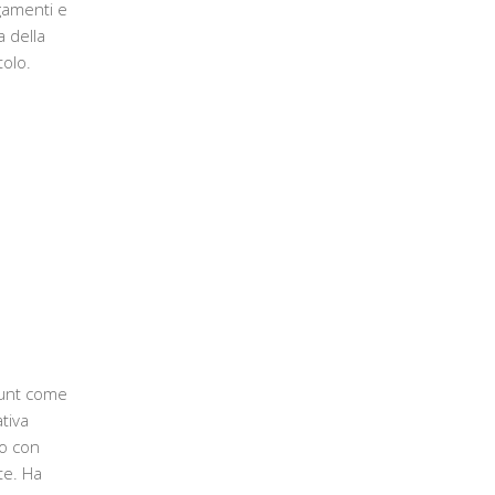
gamenti e
a della
tolo.
count come
tiva
to con
te. Ha