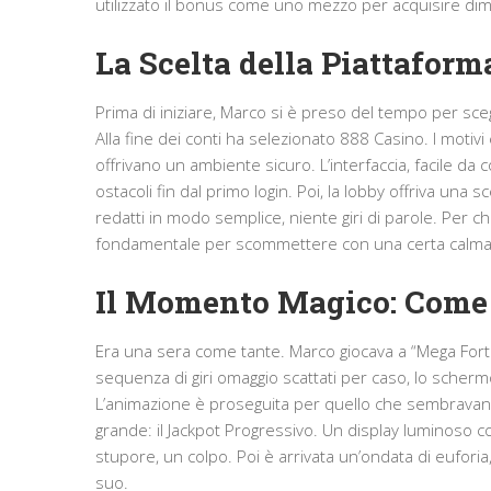
utilizzato il bonus come uno mezzo per acquisire dime
La Scelta della Piattaform
Prima di iniziare, Marco si è preso del tempo per sc
Alla fine dei conti ha selezionato 888 Casino. I motivi
offrivano un ambiente sicuro. L’interfaccia, facile d
ostacoli fin dal primo login. Poi, la lobby offriva un
redatti in modo semplice, niente giri di parole. Per c
fondamentale per scommettere con una certa calma
Il Momento Magico: Come s
Era una sera come tante. Marco giocava a “Mega Fort
sequenza di giri omaggio scattati per caso, lo scherm
L’animazione è proseguita per quello che sembravano 
grande: il Jackpot Progressivo. Un display luminoso co
stupore, un colpo. Poi è arrivata un’ondata di eufori
suo.