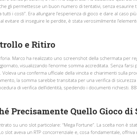
 che gli permettesse un buon numero di tentativi, senza esaurire t
tutti i costi”. Era allungare l’esperienza di gioco e dare al caso più
 al evitare di inseguire le perdite, è stata verosimilmente l’element
rollo e Ritiro
euforia. Marco ha realizzato uno screenshot della schermata per re
à aggiornato, visualizzando l’enorme somma accreditata. Senza farsi
chat. Voleva una conferma ufficiale della vincita e chiarimenti sulla p
amento, la somma sarebbe transitata per una verifica di sicurezza
ocedura di verifica dell’identità, spedendo i documenti richiesti. 8
hé Precisamente Quello Gioco di 
ntrato su uno slot particolare: “Mega Fortune”. La scelta non è sta
. Lo slot aveva un RTP concorrenziale e, cosa fondamentale, offriva