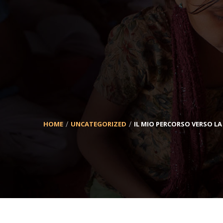
HOME
UNCATEGORIZED
IL MIO PERCORSO VERSO LA 