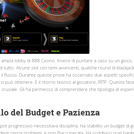
la ampia lobby di 888 Casino. Invece di puntare a caso su un gioco,
i tutto. Alcune slot con temi avvincenti, qualche round di blackjac
 il flusso. Durante queste prove ha osservato due aspetti specifici
i può ottenere. E il ritorno teorico al giocatore, l’RTP. Questa fase
 cruciale. Gli ha permesso di comprendere che tipologia di esperi
llo del Budget e Pazienza
t progressivo necessitava disciplina. Ha stabilito un budget di g
ere senza problemi, e non l’ha superata. Ha suddiviso quel bankro