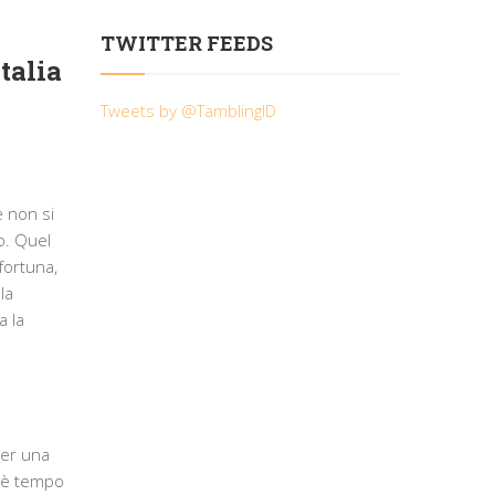
TWITTER FEEDS
talia
Tweets by @TamblingID
e non si
o. Quel
fortuna,
la
a la
per una
n è tempo