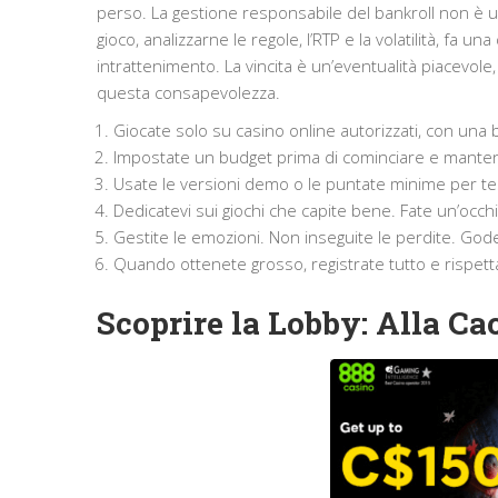
perso. La gestione responsabile del bankroll non è u
gioco, analizzarne le regole, l’RTP e la volatilità, fa 
intrattenimento. La vincita è un’eventualità piacevole,
questa consapevolezza.
Giocate solo su casino online autorizzati, con un
Impostate un budget prima di cominciare e mantenet
Usate le versioni demo o le puntate minime per test
Dedicatevi sui giochi che capite bene. Fate un’occhi
Gestite le emozioni. Non inseguite le perdite. Gode
Quando ottenete grosso, registrate tutto e rispetta
Scoprire la Lobby: Alla Ca