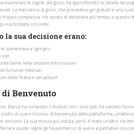
 esaminato le regole del gioco, ha approfondito la tabella dei pa
ciali. La meccanica di gioco, che prevedeva giri gratuiti e una ruot
on troppo complessa. Ha optato di destinare più tempo a questo ti
 e possibilità concrete.
o la sua decisione erano:
che aumentava a ogni giro.
 slot.
trate bene nella sezione informazioni.
ti fortunati milionari.
uori delle feature del jackpot.
us di Benvenuto
re. Marco ha compilato il modulo con i suoi dati, ha validato l’ac
 scelto di usare il bonus di benvenuto della piattaforma, un’alterna
e sessioni. La sua mossa più astuta, però, è stata un’altra. Ha let
. Afferrare quelle regole gli ha permesso di avere aspettative concre