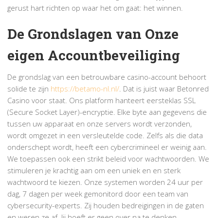
gerust hart richten op waar het om gaat: het winnen.
De Grondslagen van Onze
eigen Accountbeveiliging
De grondslag van een betrouwbare casino-account behoort
solide te zijn
https://betamo-nl.nl/
. Dat is juist waar Betonred
Casino voor staat. Ons platform hanteert eersteklas SSL
(Secure Socket Layer)-encryptie. Elke byte aan gegevens die
tussen uw apparaat en onze servers wordt verzonden,
wordt omgezet in een versleutelde code. Zelfs als die data
onderschept wordt, heeft een cybercrimineel er weinig aan.
We toepassen ook een strikt beleid voor wachtwoorden. We
stimuleren je krachtig aan om een uniek en en sterk
wachtwoord te kiezen. Onze systemen worden 24 uur per
dag, 7 dagen per week gemonitord door een team van
cybersecurity-experts. Zij houden bedreigingen in de gaten
en weren ze af. Jij hoeft er geen over na te denken.