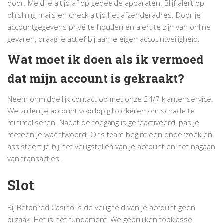
door. Meld je altijd af op gedeelde apparaten. Blijf alert op
phishing-mails en check altijd het afzenderadres. Door je
accountgegevens privé te houden en alert te zijn van online
gevaren, draag je actief bij aan je eigen accountveiligheid.
Wat moet ik doen als ik vermoed
dat mijn account is gekraakt?
Neem onmiddellijk contact op met onze 24/7 klantenservice.
We zullen je account voorlopig blokkeren om schade te
minimaliseren. Nadat de toegang is gereactiveerd, pas je
meteen je wachtwoord. Ons team begint een onderzoek en
assisteert je bij het veiligstellen van je account en het nagaan
van transacties.
Slot
Bij Betonred Casino is de veiligheid van je account geen
bijzaak. Het is het fundament. We gebruiken topklasse