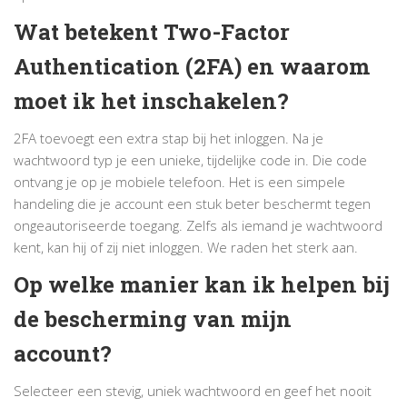
Wat betekent Two-Factor
Authentication (2FA) en waarom
moet ik het inschakelen?
2FA toevoegt een extra stap bij het inloggen. Na je
wachtwoord typ je een unieke, tijdelijke code in. Die code
ontvang je op je mobiele telefoon. Het is een simpele
handeling die je account een stuk beter beschermt tegen
ongeautoriseerde toegang. Zelfs als iemand je wachtwoord
kent, kan hij of zij niet inloggen. We raden het sterk aan.
Op welke manier kan ik helpen bij
de bescherming van mijn
account?
Selecteer een stevig, uniek wachtwoord en geef het nooit