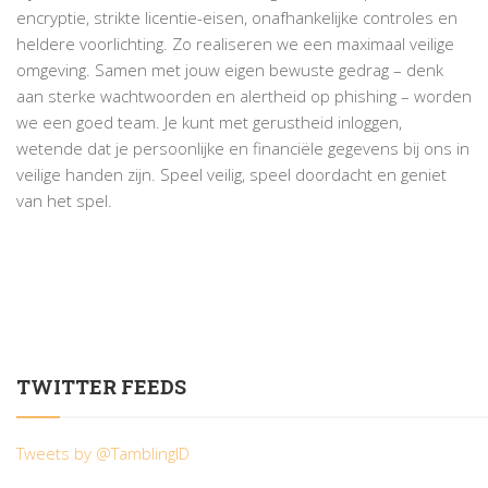
encryptie, strikte licentie-eisen, onafhankelijke controles en
heldere voorlichting. Zo realiseren we een maximaal veilige
omgeving. Samen met jouw eigen bewuste gedrag – denk
aan sterke wachtwoorden en alertheid op phishing – worden
we een goed team. Je kunt met gerustheid inloggen,
wetende dat je persoonlijke en financiële gegevens bij ons in
veilige handen zijn. Speel veilig, speel doordacht en geniet
van het spel.
TWITTER FEEDS
Tweets by @TamblingID