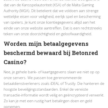
dat van de Kansspelautoriteit (KSA) of de Malta Gaming
Authority (MGA). Dit betekent dat we voldoen aan strenge
wettelijke eisen voor veiligheid, eerlijk spel en bescherming
van spelers. Je kunt onze licentiegegevens altijd aan het
einde van onze website aantreffen. Dat is een rechtstreeks
teken van onze doorzichtigheid en geloofwaardigheid.
Worden mijn betaalgegevens
beschermd bewaard bij Betonred
Casino?
Nee, je gehele bank- of kaartgegevens slaan we niet op op
onze servers. We passen toe gerenommeerde
betaaldienstverleners zoals iDEAL of Trustly. Die hanteren de
hoogste beveiligingsstandaarden. Enkel de vereiste
transactie-informatie wordt veilig en geëncrypteerd verwerkt.
Zo kan je met een rustig hart betalingen doen en geld
opnemen.