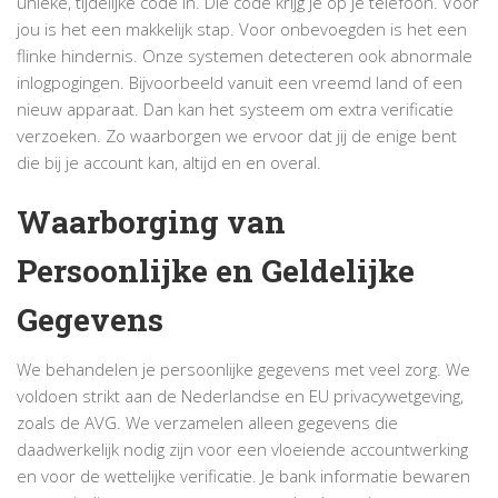
unieke, tijdelijke code in. Die code krijg je op je telefoon. Voor
jou is het een makkelijk stap. Voor onbevoegden is het een
flinke hindernis. Onze systemen detecteren ook abnormale
inlogpogingen. Bijvoorbeeld vanuit een vreemd land of een
nieuw apparaat. Dan kan het systeem om extra verificatie
verzoeken. Zo waarborgen we ervoor dat jij de enige bent
die bij je account kan, altijd en en overal.
Waarborging van
Persoonlijke en Geldelijke
Gegevens
We behandelen je persoonlijke gegevens met veel zorg. We
voldoen strikt aan de Nederlandse en EU privacywetgeving,
zoals de AVG. We verzamelen alleen gegevens die
daadwerkelijk nodig zijn voor een vloeiende accountwerking
en voor de wettelijke verificatie. Je bank informatie bewaren