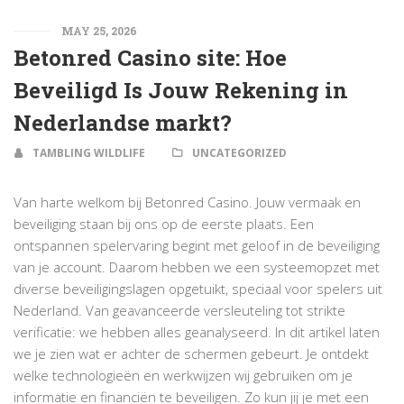
MAY 25, 2026
Betonred Casino site: Hoe
Beveiligd Is Jouw Rekening in
Nederlandse markt?
TAMBLING WILDLIFE
UNCATEGORIZED
Van harte welkom bij Betonred Casino. Jouw vermaak en
beveiliging staan bij ons op de eerste plaats. Een
ontspannen spelervaring begint met geloof in de beveiliging
van je account. Daarom hebben we een systeemopzet met
diverse beveiligingslagen opgetuikt, speciaal voor spelers uit
Nederland. Van geavanceerde versleuteling tot strikte
verificatie: we hebben alles geanalyseerd. In dit artikel laten
we je zien wat er achter de schermen gebeurt. Je ontdekt
welke technologieën en werkwijzen wij gebruiken om je
informatie en financiën te beveiligen. Zo kun jij je met een