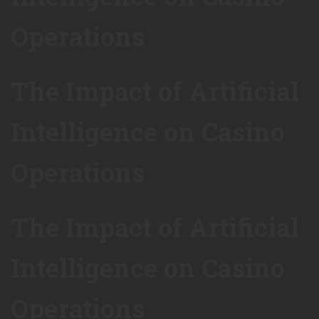
Operations
The Impact of Artificial
Intelligence on Casino
Operations
The Impact of Artificial
Intelligence on Casino
Operations