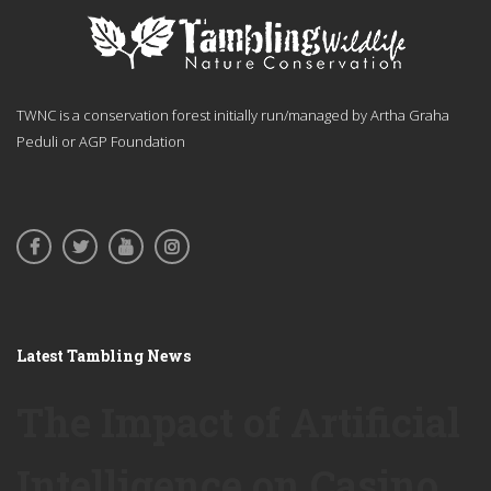
TWNC is a conservation forest initially run/managed by Artha Graha
Peduli or AGP Foundation
Latest Tambling News
The Impact of Artificial
Intelligence on Casino