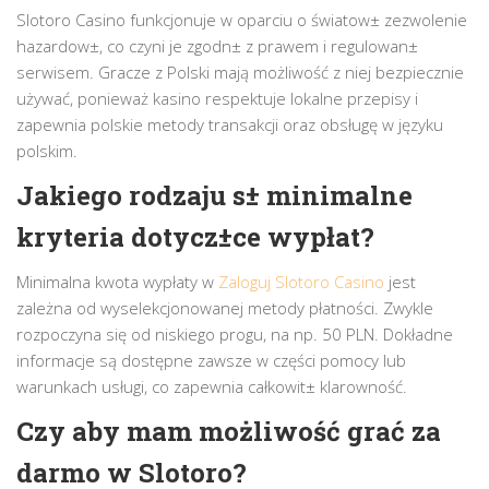
Slotoro Casino funkcjonuje w oparciu o światow± zezwolenie
hazardow±, co czyni je zgodn± z prawem i regulowan±
serwisem. Gracze z Polski mają możliwość z niej bezpiecznie
używać, ponieważ kasino respektuje lokalne przepisy i
zapewnia polskie metody transakcji oraz obsługę w języku
polskim.
Jakiego rodzaju s± minimalne
kryteria dotycz±ce wypłat?
Minimalna kwota wypłaty w
Zaloguj Slotoro Casino
jest
zależna od wyselekcjonowanej metody płatności. Zwykle
rozpoczyna się od niskiego progu, na np. 50 PLN. Dokładne
informacje są dostępne zawsze w części pomocy lub
warunkach usługi, co zapewnia całkowit± klarowność.
Czy aby mam możliwość grać za
darmo w Slotoro?