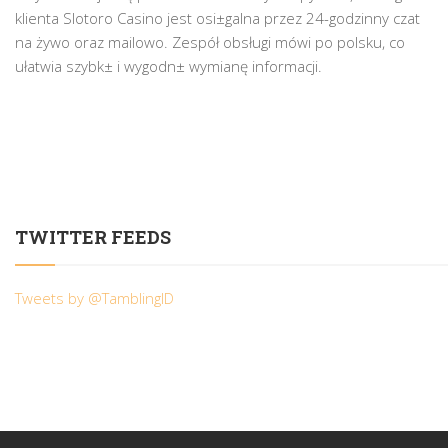
klienta Slotoro Casino jest osi±galna przez 24-godzinny czat
na żywo oraz mailowo. Zespół obsługi mówi po polsku, co
ułatwia szybk± i wygodn± wymianę informacji.
TWITTER FEEDS
Tweets by @TamblingID