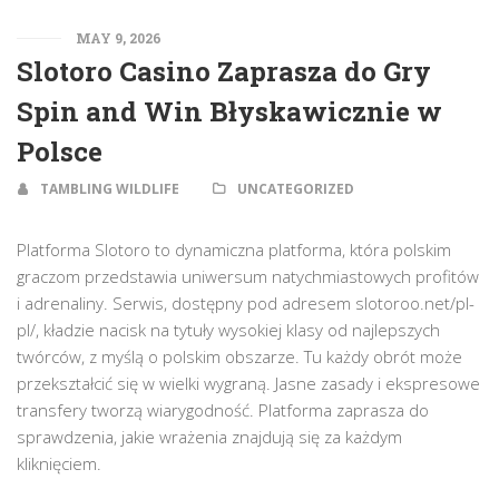
MAY 9, 2026
Slotoro Casino Zaprasza do Gry
Spin and Win Błyskawicznie w
Polsce
TAMBLING WILDLIFE
UNCATEGORIZED
Platforma Slotoro to dynamiczna platforma, która polskim
graczom przedstawia uniwersum natychmiastowych profitów
i adrenaliny. Serwis, dostępny pod adresem slotoroo.net/pl-
pl/, kładzie nacisk na tytuły wysokiej klasy od najlepszych
twórców, z myślą o polskim obszarze. Tu każdy obrót może
przekształcić się w wielki wygraną. Jasne zasady i ekspresowe
transfery tworzą wiarygodność. Platforma zaprasza do
sprawdzenia, jakie wrażenia znajdują się za każdym
kliknięciem.