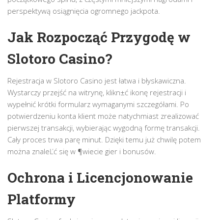
perspektywą osiągnięcia ogromnego jackpota.
Jak Rozpocząć Przygodę w
Slotoro Casino?
Rejestracja w Slotoro Casino jest łatwa i błyskawiczna.
Wystarczy przejść na witrynę, klikn±ć ikonę rejestracji i
wypełnić krótki formularz wymaganymi szczegółami. Po
potwierdzeniu konta klient może natychmiast zrealizować
pierwszej transakcji, wybierając wygodną formę transakcji.
Cały proces trwa parę minut. Dzięki temu już chwilę potem
można znaleĽć się w ¶wiecie gier i bonusów.
Ochrona i Licencjonowanie
Platformy