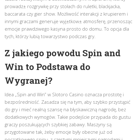
prowadz± rozgrywkę przy stołach do ruletki, blackjacka,
baccarata czy gier show. Możliwość interakcji z krupierem i
innymi graczami generuje wyj±tkow± atmosferę, przenosząc
emocje prawdziwego kasyna prosto do domu. To opcja dla
tych, którzy lubią towarzystwo podczas gry.
Z jakiego powodu Spin and
Win to Podstawa do
Wygranej?
Idea „Spin and Win” w Slotoro Casino oznacza prostotę i
bezpośredniość. Zasadza się na tym, aby szybko przystąpić
do gry i mieć realną szansę na błyskawiczną nagrodę, bez
dodatkowych wymogów. Takie podejście przypada do gustu
graczy poszukujących szybkiej zabawy. Maszyny są
przygotowane tak, żeby emocje były obecne już od
początkowego spinu, z częstymi mniejszymi nagrodami i