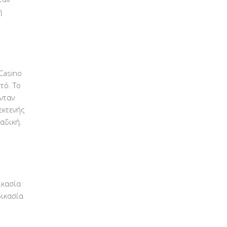
η
Casino
τό. Το
νταν
εκτενής
αδική.
ικασία
δικασία