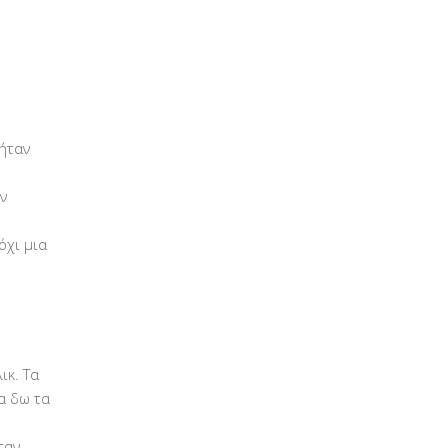
 ήταν
ν
όχι μια
ικ. Τα
α δω τα
ταν