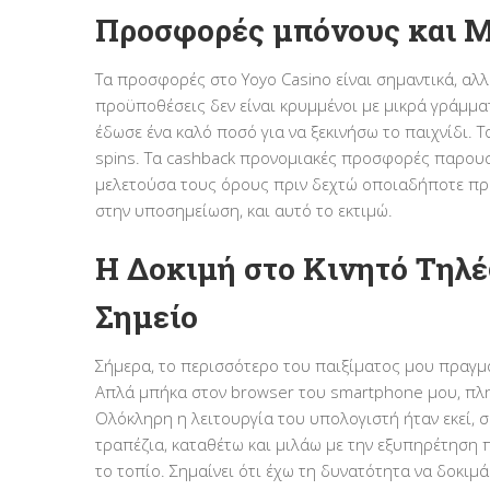
Προσφορές μπόνους και Μ
Τα προσφορές στο Yoyo Casino είναι σημαντικά, αλλά
προϋποθέσεις δεν είναι κρυμμένοι με μικρά γράμματ
έδωσε ένα καλό ποσό για να ξεκινήσω το παιχνίδι. 
spins. Τα cashback προνομιακές προσφορές παρουσι
μελετούσα τους όρους πριν δεχτώ οποιαδήποτε πρ
στην υποσημείωση, και αυτό το εκτιμώ.
Η Δοκιμή στο Κινητό Τηλέ
Σημείο
Σήμερα, το περισσότερο του παιξίματος μου πραγμα
Απλά μπήκα στον browser του smartphone μου, πλη
Ολόκληρη η λειτουργία του υπολογιστή ήταν εκεί, σ
τραπέζια, καταθέτω και μιλάω με την εξυπηρέτηση π
το τοπίο. Σημαίνει ότι έχω τη δυνατότητα να δοκιμ