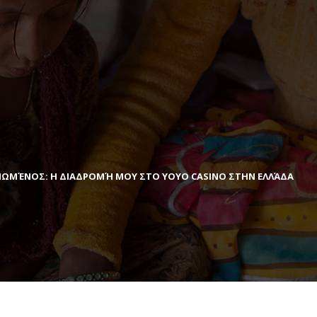
ΙΩΜΈΝΟΣ: Η ΔΙΑΔΡΟΜΉ ΜΟΥ ΣΤΟ YOYO CASINO ΣΤΗΝ ΕΛΛΆΔΑ