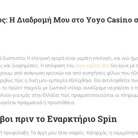
ς: Η Διαδρομή Μου στο Yoyo Casino 
 δυσπιστία. Η ελληνική αγορά είναι γεμάτη επιλογές, και εγώ ήμ
εις και διαφημίσεις. Η απόφαση του
yoyo καζίνο slot
δεν έγινε με 
ρουμ, από ανάγνωση κριτικών και από εισηγήσεις φίλων που ήδ
ακριβώς πώς η δική μου εμπειρία εξελίχθηκε. Θα αντιληφθείτε πώ
το πρώτο παιχνίδι με ζωντανό ντίλερ, συνέδραμε να ραγίσει ο 
λούν για εμάς στην Ελλάδα: πώς πραγματοποιούνται οι πληρωμέ
λογείται πραγματικά η προσπάθεια.
βοι πριν το Εναρκτήριο Spin
νή προφύλαξη. Τα άγχη μου ήταν σαφείς. Καταρχάς, η νομιμότητα