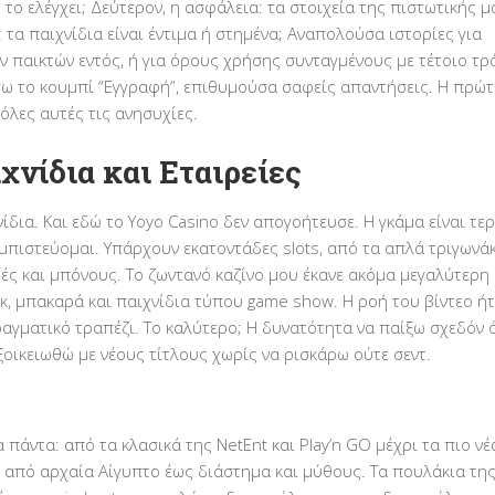
το ελέγχει; Δεύτερον, η ασφάλεια: τα στοιχεία της πιστωτικής μ
: τα παιχνίδια είναι έντιμα ή στημένα; Αναπολούσα ιστορίες για
ων παικτών εντός, ή για όρους χρήσης συνταγμένους με τέτοιο τ
σω το κουμπί “Εγγραφή”, επιθυμούσα σαφείς απαντήσεις. Η πρώ
όλες αυτές τις ανησυχίες.
χνίδια και Εταιρείες
ίδια. Και εδώ το Yoyo Casino δεν απογοήτευσε. Η γκάμα είναι τε
εμπιστεύομαι. Υπάρχουν εκατοντάδες slots, από τα απλά τριγωνάκ
ές και μπόνους. Το ζωντανό καζίνο μου έκανε ακόμα μεγαλύτερη
κ, μπακαρά και παιχνίδια τύπου game show. Η ροή του βίντεο ή
πραγματικό τραπέζι. Το καλύτερο; Η δυνατότητα να παίξω σχεδόν 
ξοικειωθώ με νέους τίτλους χωρίς να ρισκάρω ούτε σεντ.
α πάντα: από τα κλασικά της NetEnt και Play’n GO μέχρι τα πιο νέ
, από αρχαία Αίγυπτο έως διάστημα και μύθους. Τα πουλάκια τη