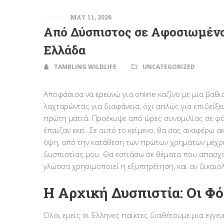
MAY 11, 2026
Από Δύσπιστος σε Αφοσιωμένο
Ελλάδα
TAMBLING WILDLIFE
UNCATEGORIZED
Αποφάσισα να ερευνώ για online καζίνο με μια βαθιά
λαχταρώντας για διαφάνεια, όχι απλώς για επιδείξ
πρώτη ματιά. Προέκυψε από ώρες συνομιλίας σε φό
έπαιζαν εκεί. Σε αυτό το κείμενο, θα σας αναφέρω 
όψη, από την κατάθεση των πρώτων χρημάτων μέχρι 
δυσπιστίας μου. Θα εστιάσω σε θέματα που απασχο
γλώσσα χρησιμοποιεί η εξυπηρέτηση, και αν δικαιο
Η Αρχική Δυσπιστία: Οι Φό
Όλοι εμείς οι Έλληνες παίκτες διαθέτουμε μια εγγε