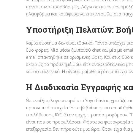
πάντα απλά προσβάσιμες. Λόγω σε αυτήν την ομαλή 
πλατφόρμα και κατάφερα να επικεντρωθώ στα παιχν
Υποστήριξη Πελατών: Βοή
Καμία σύστημα δεν είναι ιδανικό. Πάντα υπάρχει μι
δύο φορές. Μία μέσω ζωντανού chat και μία με email
email απαντήθηκε σε ορισμένες ώρες. Και στις δύο 
ακριβώς το πρόβλημά μου, είτε αναφερόταν ένα μπόν
και στα ελληνικά. Η σίγουρη αίσθηση ότι υπάρχει ά
Η Διαδικασία Εγγραφής κ
Να ανοίξεις λογαριασμό στο Yoyo Casino χρειάζεται
προσωπικά στοιχεία. Η επιβεβαίωση του email ήρθε
επαλήθευσης KYC. Στην αρχή, τη αποστρεφόμουν. “Γι
είναι που σε προφυλάσσει. Φόρτωσα φωτογραφία τ
επεξεργασία δεν πήρε ούτε μια ώρα. Όταν είχα ένα