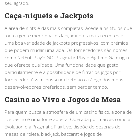
seu agrado.
Caça-níqueis e Jackpots
A área de slots é das mais completas. Acede a os títulos que
toda a gente menciona, os lançamentos mais recentes e
uma boa variedade de jackpots progressivos, com prémios
que podem mudar uma vida. Os fornecedores são nomes
como NetEnt, Play’n GO, Pragmatic Play e Big Time Gaming, o
que oferece qualidade. Uma funcionalidade que gosto
particularmente é a possibilidade de filtrar os jogos por
fornecedor. Assim, posso ir direto ao catálogo dos meus
desenvolvedores preferidos, sem perder tempo.
Casino ao Vivo e Jogos de Mesa
Para quem busca a atmosfera de um casino físico, a zona de
live casino é uma forte aposta. Operada por marcas como a
Evolution e a Pragmatic Play Live, dispõe de dezenas de
mesas de roleta, blackjack, baccarat e jogos de