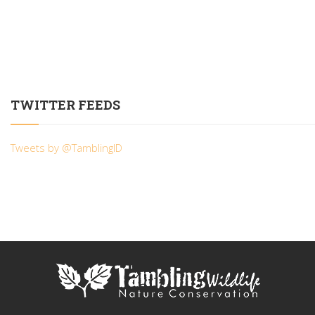
TWITTER FEEDS
Tweets by @TamblingID