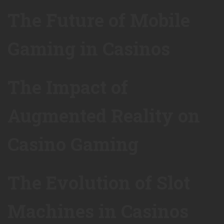
The Future of Mobile
Gaming in Casinos
The Impact of
Augmented Reality on
Casino Gaming
The Evolution of Slot
Machines in Casinos