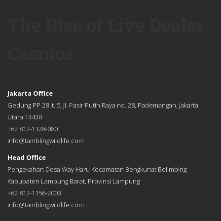
The Rise of Live Dealer
Casinos
Jakarta Office
Gedung PP 28 lt. 5, Jl. Pasir Putih Raya no. 28, Pademangan, Jakarta
Utara 14430
+62 812-1328-080
info@tamblingwildlife.com
Head Office
Pengekahan Desa Way Haru Kecamatan Bengkunat Belimbing
Kabupaten Lampung Barat, Provinsi Lampung
+62 812-1156-2003
info@tamblingwildlife.com