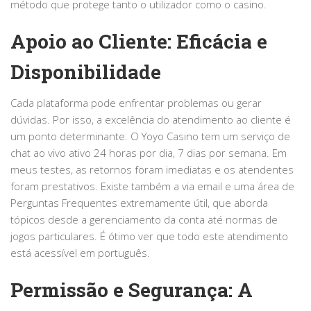
método que protege tanto o utilizador como o casino.
Apoio ao Cliente: Eficácia e
Disponibilidade
Cada plataforma pode enfrentar problemas ou gerar
dúvidas. Por isso, a excelência do atendimento ao cliente é
um ponto determinante. O Yoyo Casino tem um serviço de
chat ao vivo ativo 24 horas por dia, 7 dias por semana. Em
meus testes, as retornos foram imediatas e os atendentes
foram prestativos. Existe também a via email e uma área de
Perguntas Frequentes extremamente útil, que aborda
tópicos desde a gerenciamento da conta até normas de
jogos particulares. É ótimo ver que todo este atendimento
está acessível em português.
Permissão e Segurança: A