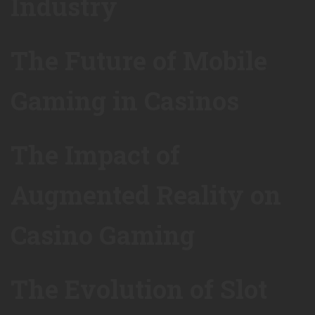
Industry
The Future of Mobile
Gaming in Casinos
The Impact of
Augmented Reality on
Casino Gaming
The Evolution of Slot