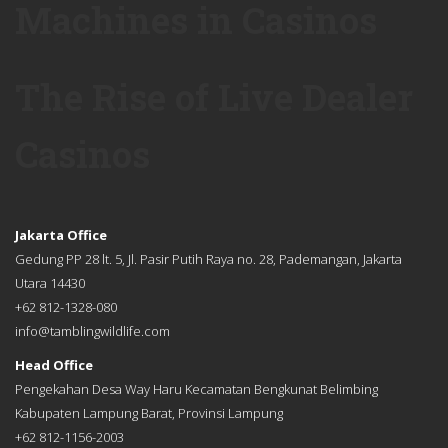
Machines in Casinos
The Rise of Live Dealer
Casinos
Jakarta Office
Gedung PP 28 lt. 5, Jl. Pasir Putih Raya no. 28, Pademangan, Jakarta
Utara 14430
+62 812-1328-080
info@tamblingwildlife.com
Head Office
Pengekahan Desa Way Haru Kecamatan Bengkunat Belimbing
Kabupaten Lampung Barat, Provinsi Lampung
+62 812-1156-2003