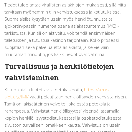
Tiedot tulee antaa virallisten asiakirjojen mukaisesti, sillä niitä
tarvitaan myöhemmin tilin vahvistuksessa ja kotiutuksissa.
Suomalaisilta kysytään usein myös henkilötunnusta tai
ajokortin/passin numeroa osana asiakastuntemus (KYC) -
tarkistusta. Kun tili on aktivoitu, voit tehdä ensimmäisen
talletuksen ja tutustua kasinon tarjontaan. Koko prosessi
suojataan sekä palvelua että asiakasta, ja se vie vain
muutaman minuutin, jos kaikki tiedot ovat valmiina.
Turvallisuus ja henkilötietojen
vahvistaminen
Kuten kaikilla luotettavilla nettikasinoilla,
https://azur-
slot.org/fi-fi/
vaatii pelaajiltaan henkilöllisyyden vahvistamisen.
Tämä on lakisääteinen velvoite, joka estää petoksia ja
rahanpesua. Vahvistat henkilöllisyytesi yleensä lataamalla
kopion henkilöllisyystodistuksestasi ja osoitetodistuksesta
sivuston turvallisen lomakkeen kautta. Vahvistus on usein