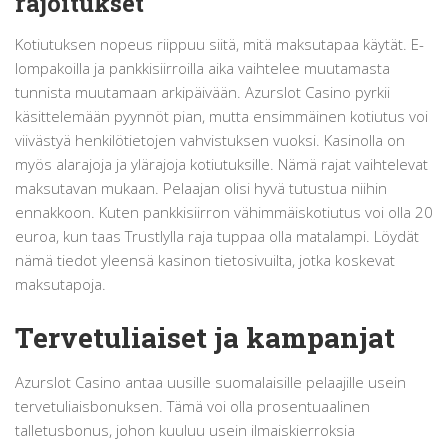
rajoitukset
Kotiutuksen nopeus riippuu siitä, mitä maksutapaa käytät. E-
lompakoilla ja pankkisiirroilla aika vaihtelee muutamasta
tunnista muutamaan arkipäivään. Azurslot Casino pyrkii
käsittelemään pyynnöt pian, mutta ensimmäinen kotiutus voi
viivästyä henkilötietojen vahvistuksen vuoksi. Kasinolla on
myös alarajoja ja ylärajoja kotiutuksille. Nämä rajat vaihtelevat
maksutavan mukaan. Pelaajan olisi hyvä tutustua niihin
ennakkoon. Kuten pankkisiirron vähimmäiskotiutus voi olla 20
euroa, kun taas Trustlylla raja tuppaa olla matalampi. Löydät
nämä tiedot yleensä kasinon tietosivuilta, jotka koskevat
maksutapoja.
Tervetuliaiset ja kampanjat
Azurslot Casino antaa uusille suomalaisille pelaajille usein
tervetuliaisbonuksen. Tämä voi olla prosentuaalinen
talletusbonus, johon kuuluu usein ilmaiskierroksia