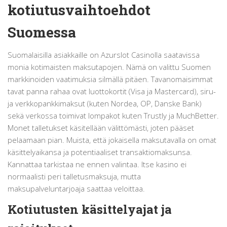
kotiutusvaihtoehdot
Suomessa
Suomalaisilla asiakkaille on Azurslot Casinolla saatavissa
monia kotimaisten maksutapojen. Nämä on valittu Suomen
markkinoiden vaatimuksia silmällä pitäen. Tavanomaisimmat
tavat panna rahaa ovat luottokortit (Visa ja Mastercard), siru-
ja verkkopankkimaksut (kuten Nordea, OP, Danske Bank)
sekä verkossa toimivat lompakot kuten Trustly ja MuchBetter.
Monet talletukset käsitellään välittömästi, joten pääset
pelaamaan pian. Muista, että jokaisella maksutavalla on omat
käsittelyaikansa ja potentiaaliset transaktiomaksunsa.
Kannattaa tarkistaa ne ennen valintaa. Itse kasino ei
normaalisti peri talletusmaksuja, mutta
maksupalveluntarjoaja saattaa veloittaa.
Kotiutusten käsittelyajat ja