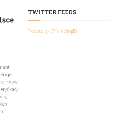
TWITTER FEEDS
lsce
Tweets by @TamblingID
ament
encje,
telników
ryfikacji
wej,
kich
ym,