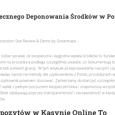
iecznego Deponowania Środków w Po
my sobie sprawę, że bezpieczna i wygodna wpłata środków to fund
sino ta procedura podlega szczególnej uwadze, co dokumentują lic
zeb polskich graczy. W tym artykule przeprowadzimy naszych czy
kładąc nacisk na metody dla użytkowników z Polski, procedurach we
y użytkownik powinien stosować. Zamierzamy dostarczyć szczegóło
ać wpłat z pełnym poczuciem bezpieczeństwa i znajomością wszyst
k X3bet zdobywają poprzez transparentność i niezawodność w każd
ów.
pozytów w Kasynie Online To