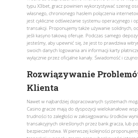
typu X3bet, gracz powinien wykorzystywać szereg os
własnego, chronionego hasłem połączenia internetow
jest cykliczne odświeżanie systemu operacyjnego i
transakcji. Proponujemy także używanie solidnych, o
jeśli kasyno takową oferuje. Podczas samego depozyt
jesteśmy, aby upewnić się, że jest to prawdziwa wit
swoich danych logowania ani informacji karty płatni
wyłącznie przez oficjalne kanały. Świadomość i czujn
Rozwiązywanie Problemów
Klienta
Nawet w najbardziej dopracowanych systemach mogą 
Casino gracze mają do dyspozycji wielokanałowe wspar
trudności to zaległości w zaksięgowaniu środków wy
transakcyjnych określonych przez bank gracza, lub po
bezpieczeństwa. W pierwszej kolejności proponujemy 