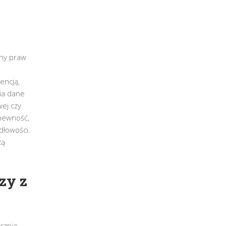
ony praw
encją,
ia dane
ej czy
 pewność,
dłowości.
zą
zy z
ącznie