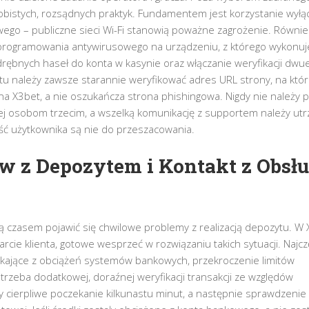
obistych, rozsądnych praktyk. Fundamentem jest korzystanie wyłąc
ego – publiczne sieci Wi-Fi stanowią poważne zagrożenie. Równi
 oprogramowania antywirusowego na urządzeniu, z którego wykonu
drębnych haseł do konta w kasynie oraz włączanie weryfikacji dwu
u należy zawsze starannie weryfikować adres URL strony, na które
ryna X3bet, a nie oszukańcza strona phishingowa. Nigdy nie należy
czej osobom trzecim, a wszelką komunikację z supportem należy u
ość użytkownika są nie do przeszacowania.
 z Depozytem i Kontakt z Obsł
czasem pojawić się chwilowe problemy z realizacją depozytu. W 
cie klienta, gotowe wesprzeć w rozwiązaniu takich sytuacji. Najc
nikające z obciążeń systemów bankowych, przekroczenie limitów
trzeba dodatkowej, doraźnej weryfikacji transakcji ze względów
cierpliwe poczekanie kilkunastu minut, a następnie sprawdzenie h