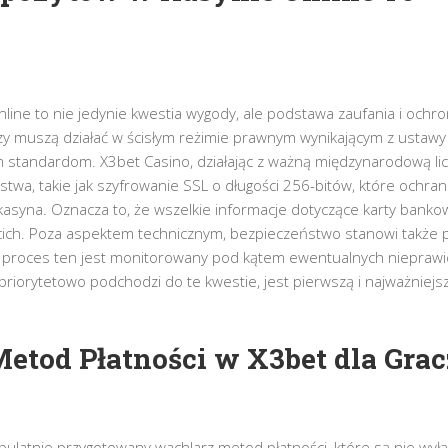
line to nie jedynie kwestia wygody, ale podstawa zaufania i ochr
rzy muszą działać w ścisłym reżimie prawnym wynikającym z ustawy
 standardom. X3bet Casino, działając z ważną międzynarodową lic
wa, takie jak szyfrowanie SSL o długości 256-bitów, które ochran
asyna. Oznacza to, że wszelkie informacje dotyczące karty bankow
ecich. Poza aspektem technicznym, bezpieczeństwo stanowi także
, a proces ten jest monitorowany pod kątem ewentualnych nieprawi
riorytetowo podchodzi do te kwestie, jest pierwszą i najważniejs
etod Płatności w X3bet dla Grac
pulatnie przygotowany wachlarz metod płatności, które są nie wył