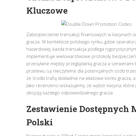
Kluczowe
Zabezpieczenie transakcji finansowych w kasynach on
gracza. W kontekście polskiego rynku, gdzie operato
hazardowej, każda transakcja podlega rygorystycznym
implementuje wielowarstwowe protokoły bezpieczeńst
przesyłane między przeglądarką gracza a serwerami k
przelewu są nieczytelne dla potencjalnych osób trz
że środki trafią dokładnie na właściwe konto gracza
Jako recenzenci wskazujemy, że wybór kasyna, które p
decyzją każdego odpowiedzialnego gracza.
Zestawienie Dostępnych M
Polski
Krajowi gracze w X3bet Casino mogą korzystać z skru