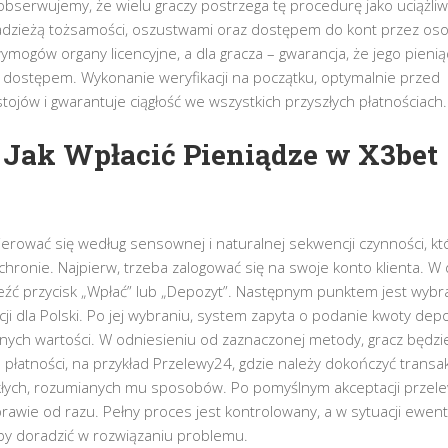
obserwujemy, że wielu graczy postrzega tę procedurę jako uciążliw
radzieżą tożsamości, oszustwami oraz dostępem do kont przez os
wymogów organy licencyjne, a dla gracza – gwarancja, że jego pienią
dostępem. Wykonanie weryfikacji na początku, optymalnie przed
jów i gwarantuje ciągłość we wszystkich przyszłych płatnościach.
: Jak Wpłacić Pieniądze w X3bet
ierować się według sensownej i naturalnej sekwencji czynności, kt
chronie. Najpierw, trzeba zalogować się na swoje konto klienta. W 
aleźć przycisk „Wpłać” lub „Depozyt”. Następnym punktem jest wybr
ji dla Polski. Po jej wybraniu, system zapyta o podanie kwoty depo
nych wartości. W odniesieniu od zaznaczonej metody, gracz będzi
łatności, na przykład Przelewy24, gdzie należy dokończyć transak
kłych, rozumianych mu sposobów. Po pomyślnym akceptacji przel
prawie od razu. Pełny proces jest kontrolowany, a w sytuacji ewen
by doradzić w rozwiązaniu problemu.