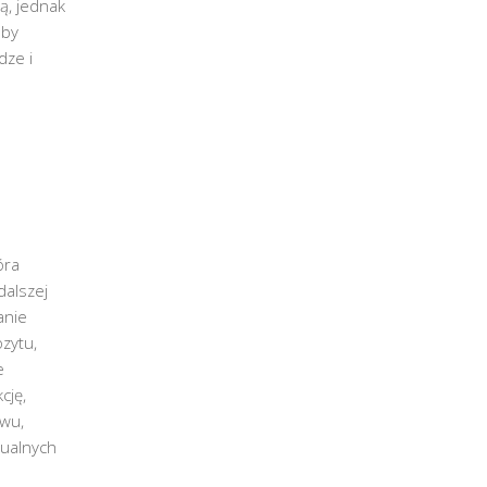
ą, jednak
oby
dze i
óra
dalszej
anie
zytu,
e
cję,
ewu,
tualnych