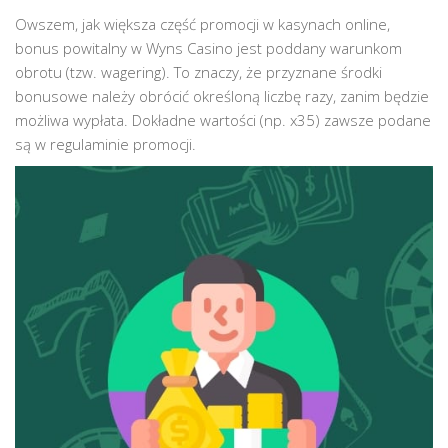
Owszem, jak większa część promocji w kasynach online,
bonus powitalny w Wyns Casino jest poddany warunkom
obrotu (tzw. wagering). To znaczy, że przyznane środki
bonusowe należy obrócić określoną liczbę razy, zanim będzie
możliwa wypłata. Dokładne wartości (np. x35) zawsze podane
są w regulaminie promocji.