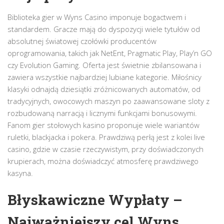
Biblioteka gier w Wyns Casino imponuje bogactwem i
standardem. Gracze mają do dyspozycji wiele tytułów od
absolutnej światowej czołówki producentów
oprogramowania, takich jak NetEnt, Pragmatic Play, Play’n GO
czy Evolution Gaming. Oferta jest świetnie zbilansowana i
zawiera wszystkie najbardziej lubiane kategorie. Miłośnicy
klasyki odnajdą dziesiątki zróżnicowanych automatów, od
tradycyjnych, owocowych maszyn po zaawansowane sloty z
rozbudowaną narracją i licznymi funkcjami bonusowymi.
Fanom gier stołowych kasino proponuje wiele wariantów
ruletki, blackjacka i pokera. Prawdziwą perłą jest z kolei live
casino, gdzie w czasie rzeczywistym, przy doświadczonych
krupierach, można doświadczyć atmosferę prawdziwego
kasyna.
Błyskawiczne Wypłaty –
Najważniejszy cel Wyns