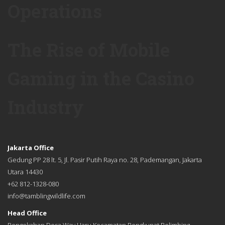
Operations
The Rise of Mobile
Gaming in the Casino
Industry
Jakarta Office
Gedung PP 28 lt. 5, Jl. Pasir Putih Raya no. 28, Pademangan, Jakarta
Utara 14430
+62 812-1328-080
info@tamblingwildlife.com
Head Office