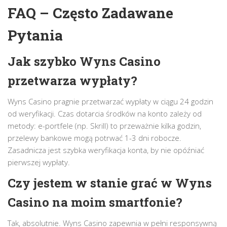
FAQ – Często Zadawane
Pytania
Jak szybko Wyns Casino
przetwarza wypłaty?
Wyns Casino pragnie przetwarzać wypłaty w ciągu 24 godzin
od weryfikacji. Czas dotarcia środków na konto zależy od
metody: e-portfele (np. Skrill) to przeważnie kilka godzin,
przelewy bankowe mogą potrwać 1-3 dni robocze.
Zasadnicza jest szybka weryfikacja konta, by nie opóźniać
pierwszej wypłaty.
Czy jestem w stanie grać w Wyns
Casino na moim smartfonie?
Tak, absolutnie. Wyns Casino zapewnia w pełni responsywną