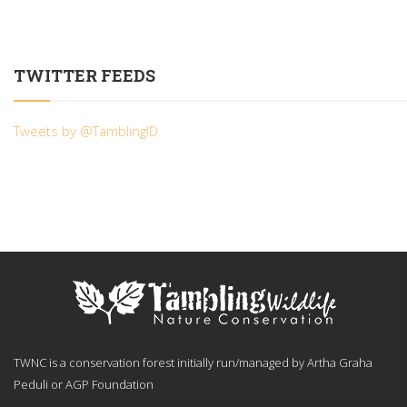
TWITTER FEEDS
Tweets by @TamblingID
TWNC is a conservation forest initially run/managed by Artha Graha
Peduli or AGP Foundation