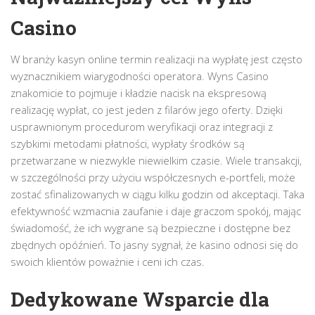
Casino
W branży kasyn online termin realizacji na wypłatę jest często
wyznacznikiem wiarygodności operatora. Wyns Casino
znakomicie to pojmuje i kładzie nacisk na ekspresową
realizację wypłat, co jest jeden z filarów jego oferty. Dzięki
usprawnionym procedurom weryfikacji oraz integracji z
szybkimi metodami płatności, wypłaty środków są
przetwarzane w niezwykle niewielkim czasie. Wiele transakcji,
w szczególności przy użyciu współczesnych e-portfeli, może
zostać sfinalizowanych w ciągu kilku godzin od akceptacji. Taka
efektywność wzmacnia zaufanie i daje graczom spokój, mając
świadomość, że ich wygrane są bezpieczne i dostępne bez
zbędnych opóźnień. To jasny sygnał, że kasino odnosi się do
swoich klientów poważnie i ceni ich czas.
Dedykowane Wsparcie dla