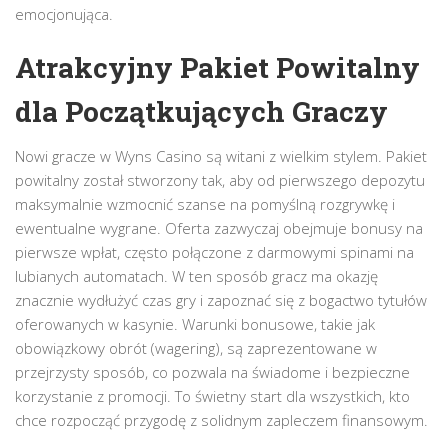
emocjonująca.
Atrakcyjny Pakiet Powitalny
dla Początkujących Graczy
Nowi gracze w Wyns Casino są witani z wielkim stylem. Pakiet
powitalny został stworzony tak, aby od pierwszego depozytu
maksymalnie wzmocnić szanse na pomyślną rozgrywkę i
ewentualne wygrane. Oferta zazwyczaj obejmuje bonusy na
pierwsze wpłat, często połączone z darmowymi spinami na
lubianych automatach. W ten sposób gracz ma okazję
znacznie wydłużyć czas gry i zapoznać się z bogactwo tytułów
oferowanych w kasynie. Warunki bonusowe, takie jak
obowiązkowy obrót (wagering), są zaprezentowane w
przejrzysty sposób, co pozwala na świadome i bezpieczne
korzystanie z promocji. To świetny start dla wszystkich, kto
chce rozpocząć przygodę z solidnym zapleczem finansowym.