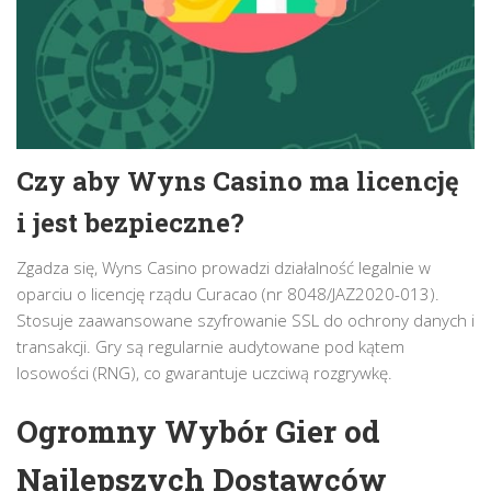
Czy aby Wyns Casino ma licencję
i jest bezpieczne?
Zgadza się, Wyns Casino prowadzi działalność legalnie w
oparciu o licencję rządu Curacao (nr 8048/JAZ2020-013).
Stosuje zaawansowane szyfrowanie SSL do ochrony danych i
transakcji. Gry są regularnie audytowane pod kątem
losowości (RNG), co gwarantuje uczciwą rozgrywkę.
Ogromny Wybór Gier od
Najlepszych Dostawców