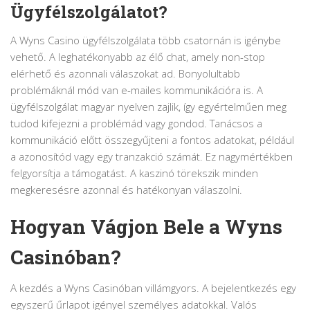
Ügyfélszolgálatot?
A Wyns Casino ügyfélszolgálata több csatornán is igénybe
vehető. A leghatékonyabb az élő chat, amely non-stop
elérhető és azonnali válaszokat ad. Bonyolultabb
problémáknál mód van e-mailes kommunikációra is. A
ügyfélszolgálat magyar nyelven zajlik, így egyértelműen meg
tudod kifejezni a problémád vagy gondod. Tanácsos a
kommunikáció előtt összegyűjteni a fontos adatokat, például
a azonosítód vagy egy tranzakció számát. Ez nagymértékben
felgyorsítja a támogatást. A kaszinó törekszik minden
megkeresésre azonnal és hatékonyan válaszolni.
Hogyan Vágjon Bele a Wyns
Casinóban?
A kezdés a Wyns Casinóban villámgyors. A bejelentkezés egy
egyszerű űrlapot igényel személyes adatokkal. Valós