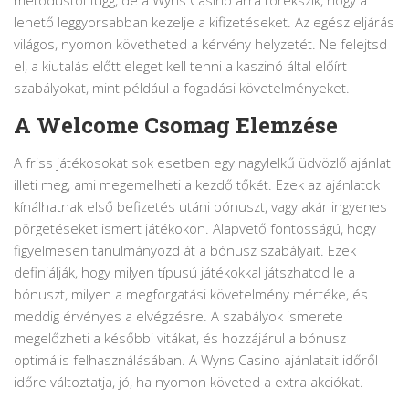
metódustól függ, de a Wyns Casino arra törekszik, hogy a
lehető leggyorsabban kezelje a kifizetéseket. Az egész eljárás
világos, nyomon követheted a kérvény helyzetét. Ne felejtsd
el, a kiutalás előtt eleget kell tenni a kaszinó által előírt
szabályokat, mint például a fogadási követelményeket.
A Welcome Csomag Elemzése
A friss játékosokat sok esetben egy nagylelkű üdvözlő ajánlat
illeti meg, ami megemelheti a kezdő tőkét. Ezek az ajánlatok
kínálhatnak első befizetés utáni bónuszt, vagy akár ingyenes
pörgetéseket ismert játékokon. Alapvető fontosságú, hogy
figyelmesen tanulmányozd át a bónusz szabályait. Ezek
definiálják, hogy milyen típusú játékokkal játszhatod le a
bónuszt, milyen a megforgatási követelmény mértéke, és
meddig érvényes a elvégzésre. A szabályok ismerete
megelőzheti a későbbi vitákat, és hozzájárul a bónusz
optimális felhasználásában. A Wyns Casino ajánlatait időről
időre változtatja, jó, ha nyomon követed a extra akciókat.