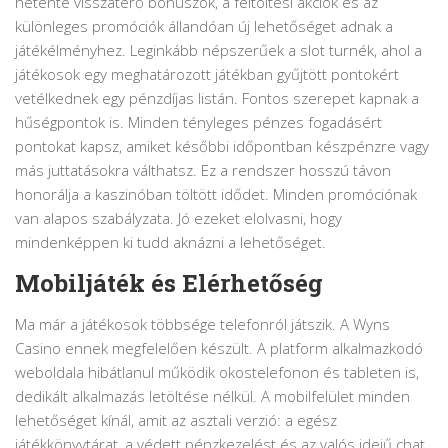
hetente visszatérő bónuszok, a feltöltési akciók és az
különleges promóciók állandóan új lehetőséget adnak a
játékélményhez. Leginkább népszerűek a slot turnék, ahol a
játékosok egy meghatározott játékban gyűjtött pontokért
vetélkednek egy pénzdíjas listán. Fontos szerepet kapnak a
hűségpontok is. Minden tényleges pénzes fogadásért
pontokat kapsz, amiket későbbi időpontban készpénzre vagy
más juttatásokra válthatsz. Ez a rendszer hosszú távon
honorálja a kaszinóban töltött idődet. Minden promóciónak
van alapos szabályzata. Jó ezeket elolvasni, hogy
mindenképpen ki tudd aknázni a lehetőséget.
Mobiljáték és Elérhetőség
Ma már a játékosok többsége telefonról játszik. A Wyns
Casino ennek megfelelően készült. A platform alkalmazkodó
weboldala hibátlanul működik okostelefonon és tableten is,
dedikált alkalmazás letöltése nélkül. A mobilfelület minden
lehetőséget kínál, amit az asztali verzió: a egész
játékkönyvtárat, a védett pénzkezelést és az valós idejű chat