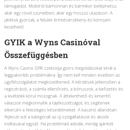
támogatást. Mobilról bárhonnan és bármikor beléphetsz,
akár egy rövid szünetben, akár egy hosszú utazáson. A
játékok gyorsak, a felület érintésérzékeny és könnyen
kezelhető.
GYIK a Wyns Casinóval
Összefüggésben
A Wyns Casino GYIK szekciója gyors megoldásokat kínál a
leggyakoribb problémákra. Így nem kell minden esetben az
ügyfélszolgálatot megközelítened. A kérdések jellemzően a
regisztráció, a számla ellenőrzés, a bónuszok, a befizetés és
a kivételek körül mozognak. A áttekinthető és kimerítő
válaszok megkönnyítik a tájékozottságot, és segítenek
elkerülni a felesleges késedelmeket. A kaszinó állandóan
fejleszti ezt a kategóriát az új szolgáltatások és akciók
indításával együtt. Ha problémád adódik, mindig ajánlott