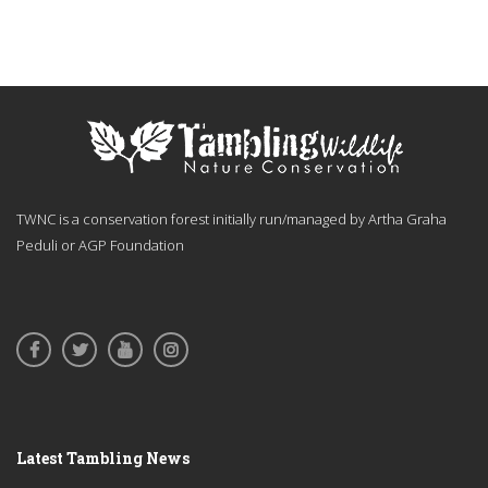
TWNC is a conservation forest initially run/managed by Artha Graha
Peduli or AGP Foundation
Latest Tambling News