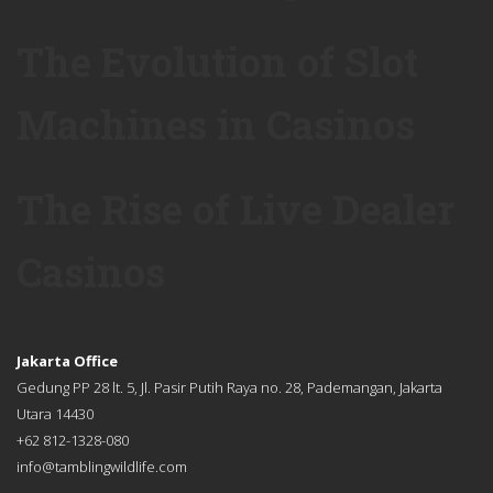
The Evolution of Slot
Machines in Casinos
The Rise of Live Dealer
Casinos
Jakarta Office
Gedung PP 28 lt. 5, Jl. Pasir Putih Raya no. 28, Pademangan, Jakarta
Utara 14430
+62 812-1328-080
info@tamblingwildlife.com