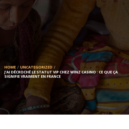
HOME
UNCATEGORIZED
J’AI DÉCROCHÉ LE STATUT VIP CHEZ WINZ CASINO : CE QUE ÇA
SIGNIFIE VRAIMENT EN FRANCE