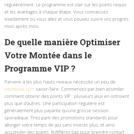
régulièrement. Le programme est clair sur les points requis
et les avantages à chaque étape. Vous connaissez
exactement où vous allez et vous pouvez suivre vos progrès
mois après mois.
De quelle manière Optimiser
Votre Montée dans le
Programme VIP ?
Parvenir à les plus hauts niveaux nécessite un peu de
pitchbook.com
savoir-faire. Commencez par bien assimiler
comment obtenir des points VIP : plusieurs jeux en octroient
plus que d’autres. Une participation régulière est
généralement plus payante qu’une grosse session
sporadique. Tirez parti des promotions standards pour
allonger votre temps de jeu sans investir plus, et ainsi
accumuler des points. N’différez pas pour prendre contact