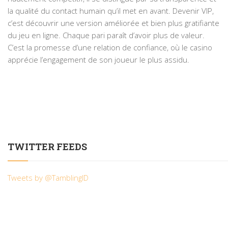
la qualité du contact humain qu’il met en avant. Devenir VIP,
c’est découvrir une version améliorée et bien plus gratifiante
du jeu en ligne. Chaque pari paraît d’avoir plus de valeur.
C’est la promesse d’une relation de confiance, où le casino
apprécie l’engagement de son joueur le plus assidu.
TWITTER FEEDS
Tweets by @TamblingID