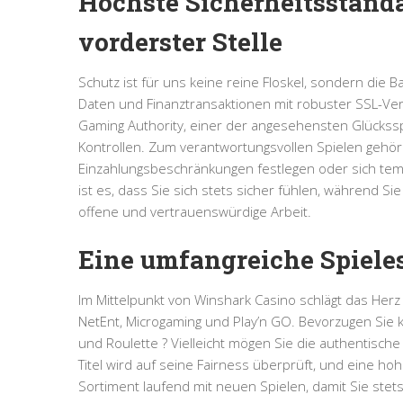
Höchste Sicherheitsstanda
vorderster Stelle
Schutz ist für uns keine reine Floskel, sondern die 
Daten und Finanztransaktionen mit robuster SSL-Ver
Gaming Authority, einer der angesehensten Glücksspi
Kontrollen. Zum verantwortungsvollen Spielen gehör
Einzahlungsbeschränkungen festlegen oder sich tempo
ist es, dass Sie sich stets sicher fühlen, während S
offene und vertrauenswürdige Arbeit.
Eine umfangreiche Spiel
Im Mittelpunkt von Winshark Casino schlägt das Herz 
NetEnt, Microgaming und Play’n GO. Bevorzugen Sie 
und Roulette ? Vielleicht mögen Sie die authentisch
Titel wird auf seine Fairness überprüft, und eine h
Sortiment laufend mit neuen Spielen, damit Sie st