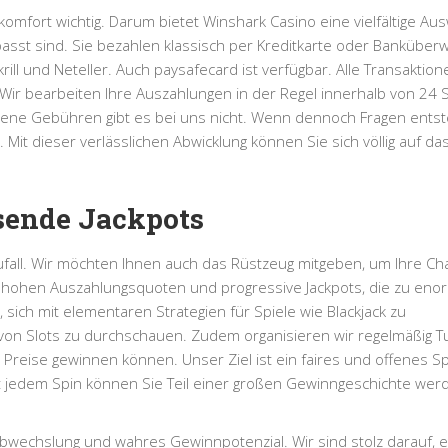
lkomfort wichtig. Darum bietet Winshark Casino eine vielfältige Au
asst sind. Sie bezahlen klassisch per Kreditkarte oder Banküber
rill und Neteller. Auch paysafecard ist verfügbar. Alle Transaktion
ir bearbeiten Ihre Auszahlungen in der Regel innerhalb von 24 
rgene Gebühren gibt es bei uns nicht. Wenn dennoch Fragen ents
 Mit dieser verlässlichen Abwicklung können Sie sich völlig auf das
sende Jackpots
 Zufall. Wir möchten Ihnen auch das Rüstzeug mitgeben, um Ihre C
mit hohen Auszahlungsquoten und progressive Jackpots, die zu en
ich mit elementaren Strategien für Spiele wie Blackjack zu
 von Slots zu durchschauen. Zudem organisieren wir regelmäßig Tu
Preise gewinnen können. Unser Ziel ist ein faires und offenes Spi
t jedem Spin können Sie Teil einer großen Gewinngeschichte werd
Abwechslung und wahres Gewinnpotenzial. Wir sind stolz darauf, 