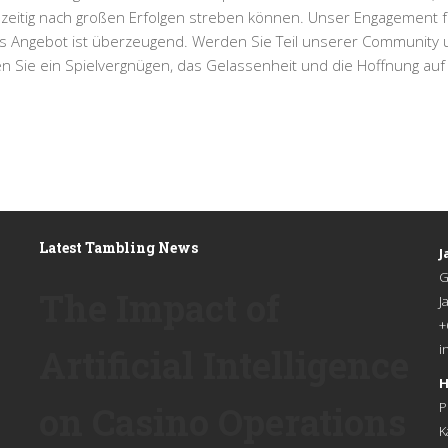
chzeitig nach großen Erfolgen streben können. Unser Engagement f
des Angebot ist überzeugend. Werden Sie Teil unserer Community
en Sie ein Spielvergnügen, das Gelassenheit und die Hoffnung auf
Latest Tambling News
J
G
The Impact of
J
+
i
Artificial Intelligence
H
on Casino Operations
P
K