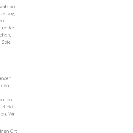
swahl an
weisung,
en
Stunden,
tehen,
 Spiel
hancen
ormen
rniere,
elfeld,
en. Wir
einen Ort