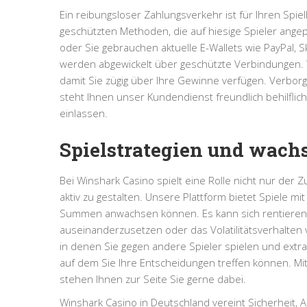
Ein reibungsloser Zahlungsverkehr ist für Ihren Spie
geschützten Methoden, die auf hiesige Spieler angep
oder Sie gebrauchen aktuelle E-Wallets wie PayPal, Sk
werden abgewickelt über geschützte Verbindungen. W
damit Sie zügig über Ihre Gewinne verfügen. Verbo
steht Ihnen unser Kundendienst freundlich behilflich.
einlassen.
Spielstrategien und wach
Bei Winshark Casino spielt eine Rolle nicht nur der
aktiv zu gestalten. Unsere Plattform bietet Spiele 
Summen anwachsen können. Es kann sich rentieren, s
auseinanderzusetzen oder das Volatilitätsverhalten
in denen Sie gegen andere Spieler spielen und extra 
auf dem Sie Ihre Entscheidungen treffen können. Mi
stehen Ihnen zur Seite Sie gerne dabei.
Winshark Casino in Deutschland vereint Sicherheit, 