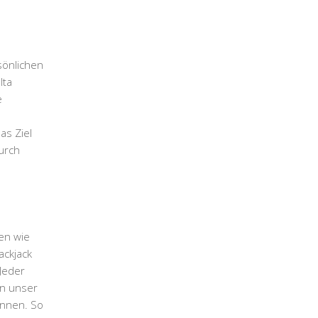
sönlichen
lta
e
as Ziel
durch
ßen wie
ackjack
 Jeder
rn unser
önnen. So