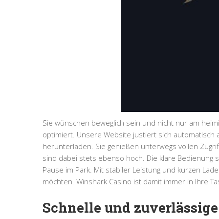
Sie wünschen beweglich sein und nicht nur am heimi
optimiert. Unsere Website justiert sich automatisch
herunterladen. Sie genießen unterwegs vollen Zugriff
sind dabei stets ebenso hoch. Die klare Bedienung so
Pause im Park. Mit stabiler Leistung und kurzen La
möchten. Winshark Casino ist damit immer in Ihre 
Schnelle und zuverlässig