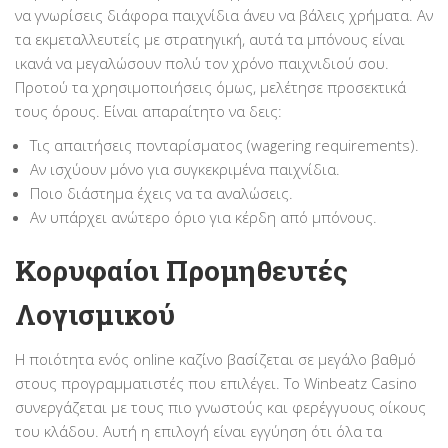
να γνωρίσεις διάφορα παιχνίδια άνευ να βάλεις χρήματα. Αν
τα εκμεταλλευτείς με στρατηγική, αυτά τα μπόνους είναι
ικανά να μεγαλώσουν πολύ τον χρόνο παιχνιδιού σου.
Προτού τα χρησιμοποιήσεις όμως, μελέτησε προσεκτικά
τους όρους. Είναι απαραίτητο να δεις:
Τις απαιτήσεις πονταρίσματος (wagering requirements).
Αν ισχύουν μόνο για συγκεκριμένα παιχνίδια.
Ποιο διάστημα έχεις να τα αναλώσεις.
Αν υπάρχει ανώτερο όριο για κέρδη από μπόνους.
Κορυφαίοι Προμηθευτές
Λογισμικού
Η ποιότητα ενός online καζίνο βασίζεται σε μεγάλο βαθμό
στους προγραμματιστές που επιλέγει. Το Winbeatz Casino
συνεργάζεται με τους πιο γνωστούς και φερέγγυους οίκους
του κλάδου. Αυτή η επιλογή είναι εγγύηση ότι όλα τα