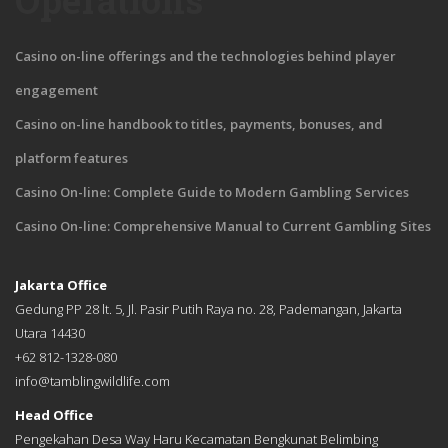
Operations
Casino on-line offerings and the technologies behind player
engagement
Casino on-line handbook to titles, payments, bonuses, and
platform features
Casino On-line: Complete Guide to Modern Gambling Services
Casino On-line: Comprehensive Manual to Current Gambling Sites
Jakarta Office
Gedung PP 28 lt. 5, Jl. Pasir Putih Raya no. 28, Pademangan, Jakarta
Utara 14430
+62 812-1328-080
info@tamblingwildlife.com
Head Office
Pengekahan Desa Way Haru Kecamatan Bengkunat Belimbing