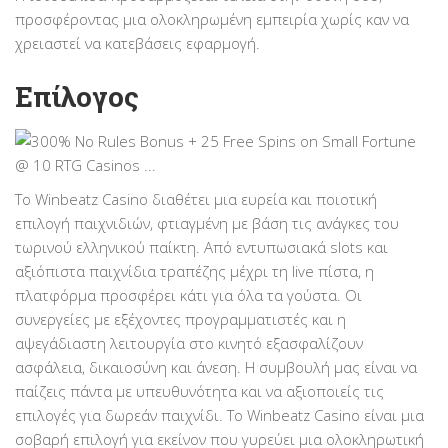
προσφέροντας μια ολοκληρωμένη εμπειρία χωρίς καν να
χρειαστεί να κατεβάσεις εφαρμογή.
Επίλογος
Το Winbeatz Casino διαθέτει μια ευρεία και ποιοτική
επιλογή παιχνιδιών, φτιαγμένη με βάση τις ανάγκες του
τωρινού ελληνικού παίκτη. Από εντυπωσιακά slots και
αξιόπιστα παιχνίδια τραπέζης μέχρι τη live πίστα, η
πλατφόρμα προσφέρει κάτι για όλα τα γούστα. Οι
συνεργείες με εξέχοντες προγραμματιστές και η
αψεγάδιαστη λειτουργία στο κινητό εξασφαλίζουν
ασφάλεια, δικαιοσύνη και άνεση. Η συμβουλή μας είναι να
παίζεις πάντα με υπευθυνότητα και να αξιοποιείς τις
επιλογές για δωρεάν παιχνίδι. Το Winbeatz Casino είναι μια
σοβαρή επιλογή για εκείνον που γυρεύει μια ολοκληρωτική