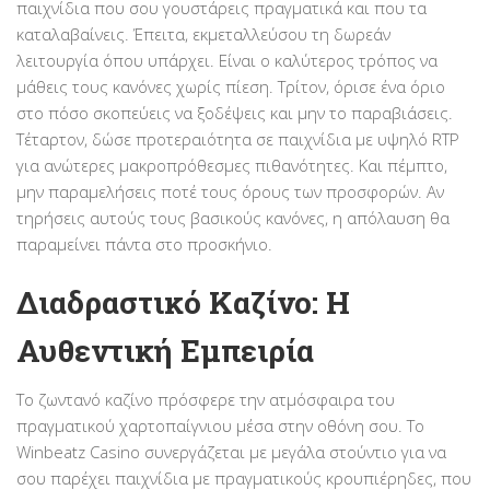
παιχνίδια που σου γουστάρεις πραγματικά και που τα
καταλαβαίνεις. Έπειτα, εκμεταλλεύσου τη δωρεάν
λειτουργία όπου υπάρχει. Είναι ο καλύτερος τρόπος να
μάθεις τους κανόνες χωρίς πίεση. Τρίτον, όρισε ένα όριο
στο πόσο σκοπεύεις να ξοδέψεις και μην το παραβιάσεις.
Τέταρτον, δώσε προτεραιότητα σε παιχνίδια με υψηλό RTP
για ανώτερες μακροπρόθεσμες πιθανότητες. Και πέμπτο,
μην παραμελήσεις ποτέ τους όρους των προσφορών. Αν
τηρήσεις αυτούς τους βασικούς κανόνες, η απόλαυση θα
παραμείνει πάντα στο προσκήνιο.
Διαδραστικό Καζίνο: Η
Αυθεντική Εμπειρία
Το ζωντανό καζίνο πρόσφερε την ατμόσφαιρα του
πραγματικού χαρτοπαίγνιου μέσα στην οθόνη σου. Το
Winbeatz Casino συνεργάζεται με μεγάλα στούντιο για να
σου παρέχει παιχνίδια με πραγματικούς κρουπιέρηδες, που