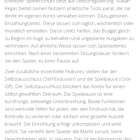
Effektiver Spielerschutz setzt auf Selbstregulierung. Vulkan
Vegas bietet seinen Nutzern praktische Tools parat, die sie
direkt im eigenen Konto verwalten können. Dazu gehören
Einzahlungslimits. Diese lassen sich täglich, wöchentlich oder
monatlich einstellen. Diese Limits helfen, das Budget gleich
zu Beginn im Auge zu behalten und ungeplante Ausgaben zu
verhindern. Auf ähnliche Weise lassen sich Spielzeitlimits
einrichten. Nach einer bestimmten Sitzungsdauer fordern
sie den Spieler zu einer Pause auf.
Zwei zusätzliche essentielle Features stellen dar der
Selbstausschluss (Self-Exclusion) und die Spielpause (Cool-
Off). Der Selbstausschluss blockiert das Konto für einen
selbst gewählten Zeitraum. Die Spielpause ist eine
kurzfristige, zeitweilige Unterbrechung. Beide Funktionen
sind wertvolle Hilfen für jeden, der den Eindruck hat, die
Kontrolle zu verlieren oder einfach eine gezielte Auszeit
braucht. Die Einrichtung erfolgt unkompliziert und wirkt
sofort. Sie verleiht dem Spieler die Macht zurück, seine
Gewohnheiten aktiv zu steuern. Das ist ein Kernprinzip des