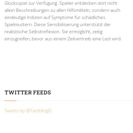
Glücksspiel zur Verfügung. Spieler entdecken dort nicht
allein Beschreibungen zu allen Hilfsmitteln, sondern auch
eindeutige Indizien auf Symptome für schädliches
Spielmustern. Diese Sensibilisierung unterstützt die
realistische Selbstreflexion. Sie ermöglicht, zeitig
einzugreifen, bevor aus einem Zeitvertreib eine Last wird.
TWITTER FEEDS
Tweets by @TamblingID