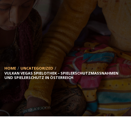
HOME
UNCATEGORIZED
VULKAN VEGAS SPIELOTHEK – SPIELERSCHUTZMASSNAHMEN U
ND SPIELERSCHUTZ IN ÖSTERREICH