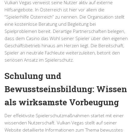
Vulkan Vegas verweist seine Nutzer aktiv auf externe
Hilfsangebote. In Österreich ist hier vor allem die
“Spielerhilfe Österreich” zu nennen. Die Organisation stellt
eine kostenlose Beratung und Begleitung bei
Spielproblemen bereit. Derartige Partnerschaften belegen,
dass dem Casino das Wohl seiner Spieler über den eigenen
Geschäftsbetrieb hinaus am Herzen liegt. Die Bereitschaft,
Spieler an neutrale Fachleute weiterzuleiten, betont den
seriösen Ansatz im Spielerschutz.
Schulung und
Bewusstseinsbildung: Wissen
als wirksamste Vorbeugung
Der effektivste Spielerschutzmaßnahmen startet mit einer
wissenden Nutzerschaft. Vulkan Vegas stellt auf seiner
Website detaillierte Informationen zum Thema bewusstes