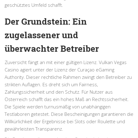
geschütztes Umfeld schafft.
Der Grundstein: Ein
zugelassener und
überwachter Betreiber
Zuversicht fängt an mit einer gültigen Lizenz. Vulkan Vegas
Casino agiert unter der Lizenz der Curaçao eGaming
Authority. Dieser rechtliche Rahmen zwingt den Betreiber zu
strikten Auflagen. Es dreht sich um Fairness,
Zahlungssicherheit und den Schutz. Für Nutzer aus
Österreich schafft das ein hohes Maß an Rechtssicherheit.
Die Spiele werden turnusmäßig von unabhängigen
Testlaboren getestet. Diese Bescheinigungen garantieren die
Willkürlichkeit der Ergebnisse bei Slots oder Roulette und
gewährleisten Transparenz.