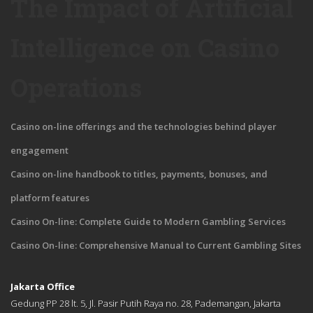
The Impact of Artificial
Intelligence on Casino
Operations
Casino on-line offerings and the technologies behind player
engagement
Casino on-line handbook to titles, payments, bonuses, and
platform features
Casino On-line: Complete Guide to Modern Gambling Services
Casino On-line: Comprehensive Manual to Current Gambling Sites
Jakarta Office
Gedung PP 28 lt. 5, Jl. Pasir Putih Raya no. 28, Pademangan, Jakarta