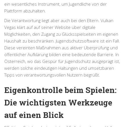
ein wesentliches Instrument, um Jugendliche von der
Plattform abzuhalten.
Die Verantwortung liegt aber auch bei den Eltern. Vulkan
Vegas klärt auf auf seiner Website über digitale
Möglichkeiten, den Zugang zu Glücksspielseiten im eigenen
Haushalt zu beschränken. Jugendschutzsoftware ist ein Fall.
Diese vereinten Maßnahmen aus aktiver Überprüfung und
öffentlicher Aufklärung bilden eine bedeutende Barriere. In
Österreich, wo das Gespür für Jugendschutz ausgeprägt ist,
werden solche eindeutigen Haltungen und umsetzbaren
Tipps von verantwortungsvollen Nutzern begrüßt.
Eigenkontrolle beim Spielen:
Die wichtigsten Werkzeuge
auf einen Blick