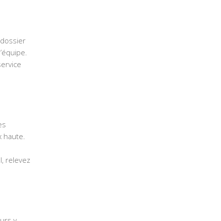
 dossier
l’équipe.
service
es
x haute.
, relevez
urs y