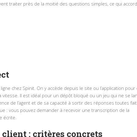
vent traiter près de la moitié des questions simples, ce qui accor
ect
igne chez Spinit. On y accède depuis le site ou l’application pour
 vitesse. Il est idéal pour un dépôt bloqué ou un jeu qui ne se la
ce de l’agent et de sa capacité à sortir des réponses toutes fait
tique : vous pouvez demander à recevoir une transcription de la
 écrite.
client : critères concrets