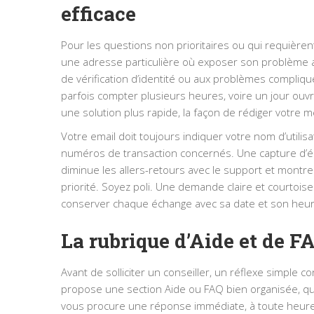
efficace
Pour les questions non prioritaires ou qui requièrent
une adresse particulière où exposer son problème av
de vérification d’identité ou aux problèmes compliqué
parfois compter plusieurs heures, voire un jour ouvr
une solution plus rapide, la façon de rédiger votre 
Votre email doit toujours indiquer votre nom d’utilisa
numéros de transaction concernés. Une capture d’é
diminue les allers-retours avec le support et montre
priorité. Soyez poli. Une demande claire et courtois
conserver chaque échange avec sa date et son heur
La rubrique d’Aide et de 
Avant de solliciter un conseiller, un réflexe simple 
propose une section Aide ou FAQ bien organisée, qui
vous procure une réponse immédiate, à toute heure, s