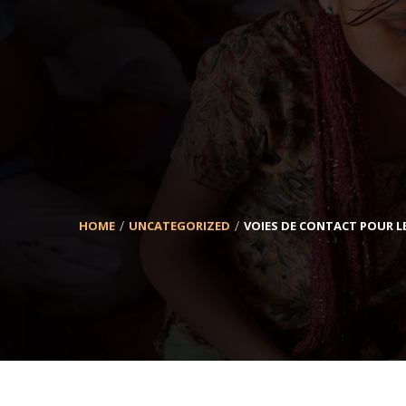
HOME
UNCATEGORIZED
VOIES DE CONTACT POUR L