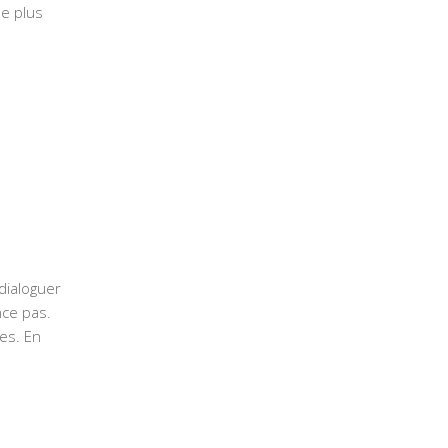
de plus
 dialoguer
nce pas.
es. En