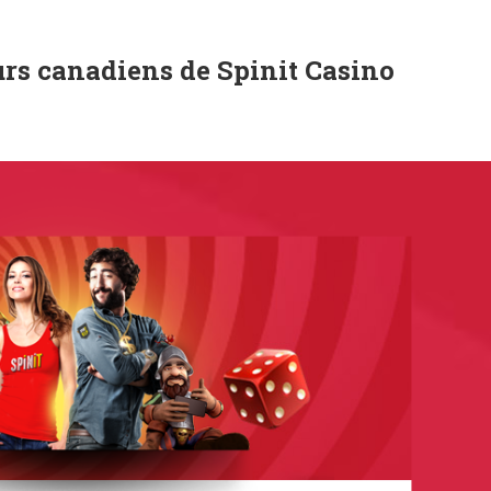
urs canadiens de Spinit Casino