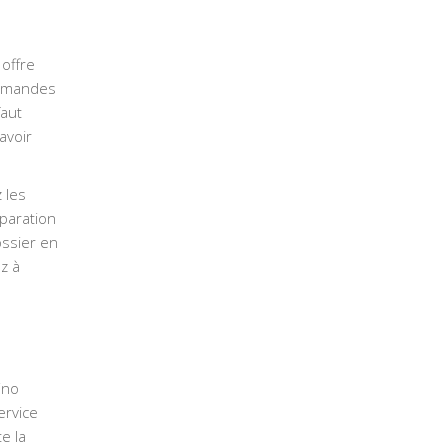
 offre
 demandes
faut
avoir
 les
paration
ossier en
z à
ino
ervice
e la