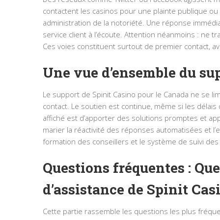
contactent les casinos pour une plainte publique ou 
administration de la notoriété. Une réponse immédi
service client à l’écoute. Attention néanmoins : ne
Ces voies constituent surtout de premier contact, av
Une vue d’ensemble du sup
Le support de Spinit Casino pour le Canada ne se lim
contact. Le soutien est continue, même si les délais 
affiché est d’apporter des solutions promptes et ap
marier la réactivité des réponses automatisées et l’ex
formation des conseillers et le système de suivi des 
Questions fréquentes : Que
d’assistance de Spinit Cas
Cette partie rassemble les questions les plus fréqu