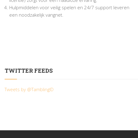
Hulpmiddelen voor veilig spelen en 24/7 support leveren
een noodzakelijk vangnet.
TWITTER FEEDS
Tweets by @TamblingID