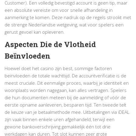
Customer). Een volledig bevestigd account is geen tip, maar
een absolute vereiste om voor snelle afhandeling in
aanmerking te komen. Deze nadruk op de regels strookt met
de strenge Nederlandse wetgeving, wat voor spelers een
gerust gevoel kan opleveren.
Aspecten Die de Vlotheid
Beïnvloeden
Hoewel doet het casino zijn best, sommige factoren
beïnvloeden de totale wachttijd. De accountverificatie is de
meest cruciale. Dit eenmalige proces, waarbij je identiteit en
woonplaats worden nagegaan, kan alles vertragen. Spelers
die hun documenten meteen bij de aanmelding of vóór de
eerste opname aanleveren, besparen tijd. Ten tweede telt
de keuze van je betaalmethode mee. Uitbetalingen via iDEAL
zijn vaak binnen enkele uren afgehandeld, terwijl een
gewone bankoverschrijving gemakkelijk één tot drie
werkdagen kan duren. Tot slot kunnen zeer grote