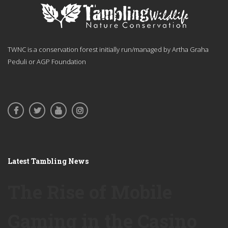
TWNC is a conservation forest initially run/managed by Artha Graha
Peduli or AGP Foundation
Latest Tambling News
The Rise of Mobile
Gaming in the Casino