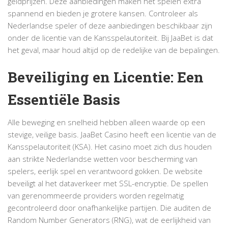
geldprijzen. Deze aanbiedingen maken het spelen extra
spannend en bieden je grotere kansen. Controleer als
Nederlandse speler of deze aanbiedingen beschikbaar zijn
onder de licentie van de Kansspelautoriteit. Bij JaaBet is dat
het geval, maar houd altijd op de redelijke van de bepalingen.
Beveiliging en Licentie: Een
Essentiële Basis
Alle beweging en snelheid hebben alleen waarde op een
stevige, veilige basis. JaaBet Casino heeft een licentie van de
Kansspelautoriteit (KSA). Het casino moet zich dus houden
aan strikte Nederlandse wetten voor bescherming van
spelers, eerlijk spel en verantwoord gokken. De website
beveiligt al het dataverkeer met SSL-encryptie. De spellen
van gerenommeerde providers worden regelmatig
gecontroleerd door onafhankelijke partijen. Die auditen de
Random Number Generators (RNG), wat de eerlijkheid van