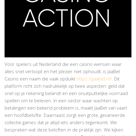
Voor spelers uit Nederland die een casino wensen waar
alles snel verloopt en het plezier niet ophoudt, is JaaBet
Casino een naam die vaak opduikt
https://jjaabet.nl/
. Dit
platform richt zich nadrukkelijk op twee aspecten: geld dat
snel op je rekening belandt en een onuitputtelijke voorraad
spellen om te beleven. In een sector waar wachten op
betalingen een bekend probleem is, maakt JaaBet van vaart
een hoofdbelofte. Daarnaast zorgt een grote, gevarieerde
collectie games dat je altijd iets anders tegenkomt. We
bespreken wat deze beloften in de praktijk zijn. We kijken