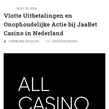
MAY 25, 2026
Vlotte Uitbetalingen en
Onophoudelijke Actie bij JaaBet
Casino in Nederland
TAMBLING WILDLIFE
UNCATEGORIZED