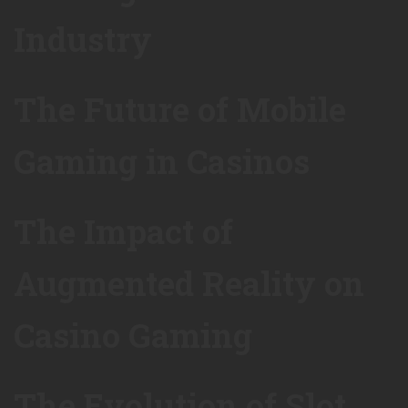
Industry
The Future of Mobile
Gaming in Casinos
The Impact of
Augmented Reality on
Casino Gaming
The Evolution of Slot