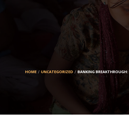
HOME
UNCATEGORIZED
BANKING BREAKTHROUGH: 