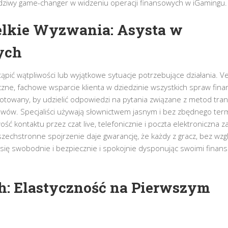
wdziwy game-changer w widzeniu operacji finansowych w iGamingu.
lkie Wyzwania: Asysta w
ych
ić wątpliwości lub wyjątkowe sytuacje potrzebujące działania. V
czne, fachowe wsparcie klienta w dziedzinie wszystkich spraw fin
gotowany, by udzielić odpowiedzi na pytania związane z metod trans
lewów. Specjaliści używają słownictwem jasnym i bez zbędnego termi
ć kontaktu przez czat live, telefonicznie i poczta elektroniczna z
wszechstronne spojrzenie daje gwarancję, że każdy z gracz, bez wz
 się swobodnie i bezpiecznie i spokojnie dysponując swoimi finan
h: Elastyczność na Pierwszym