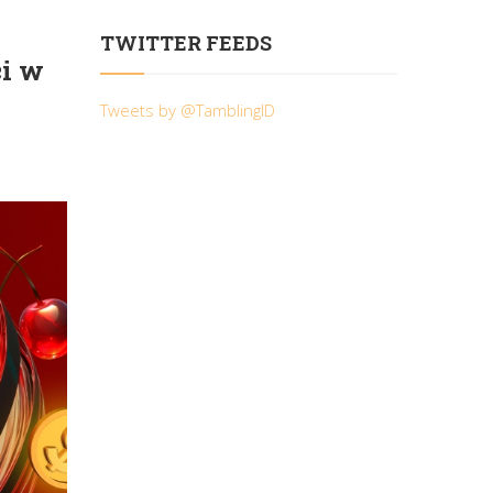
TWITTER FEEDS
ci w
Tweets by @TamblingID