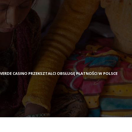
VERDE CASINO PRZEKSZTAŁCI OBSŁUGĘ PŁATNOŚCI W POLSCE