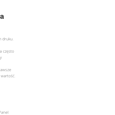
ka
m druku.
 a często
ry
 zawsze
 wartość.
Panel