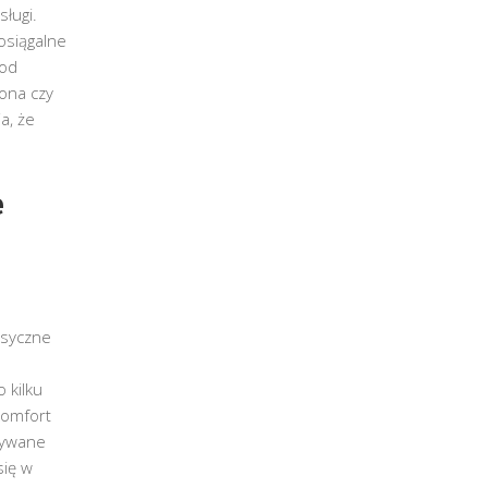
ługi.
osiągalne
pod
ona czy
a, że
e
asyczne
 kilku
komfort
isywane
się w