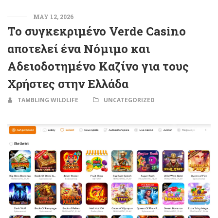
MAY 12, 2026
Το συγκεκριμένο Verde Casino
αποτελεί ένα Νόμιμο και
Αδειοδοτημένο Καζίνο για τους
Χρήστες στην Ελλάδα
TAMBLING WILDLIFE
UNCATEGORIZED