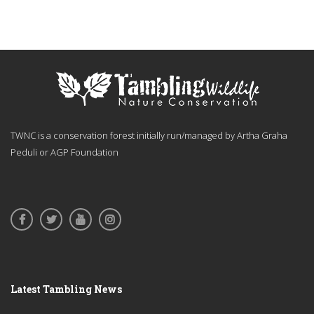
TWNC is a conservation forest initially run/managed by Artha Graha
Peduli or AGP Foundation
Latest Tambling News