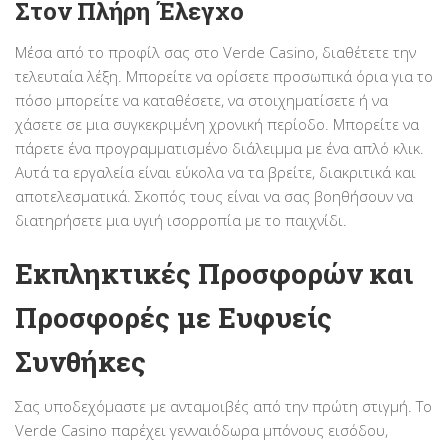
Στον Πλήρη Έλεγχο
Μέσα από το προφίλ σας στο Verde Casino, διαθέτετε την
τελευταία λέξη. Μπορείτε να ορίσετε προσωπικά όρια για το
πόσο μπορείτε να καταθέσετε, να στοιχηματίσετε ή να
χάσετε σε μια συγκεκριμένη χρονική περίοδο. Μπορείτε να
πάρετε ένα προγραμματισμένο διάλειμμα με ένα απλό κλικ.
Αυτά τα εργαλεία είναι εύκολα να τα βρείτε, διακριτικά και
αποτελεσματικά. Σκοπός τους είναι να σας βοηθήσουν να
διατηρήσετε μια υγιή ισορροπία με το παιχνίδι.
Εκπληκτικές Προσφορών και
Προσφορές με Ευφυείς
Συνθήκες
Σας υποδεχόμαστε με ανταμοιβές από την πρώτη στιγμή. Το
Verde Casino παρέχει γενναιόδωρα μπόνους εισόδου,