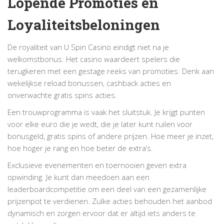
Lopende Promoties en
Loyaliteitsbeloningen
De royaliteit van U Spin Casino eindigt niet na je
welkomstbonus. Het casino waardeert spelers die
terugkeren met een gestage reeks van promoties. Denk aan
wekelijkse reload bonussen, cashback acties en
onverwachte gratis spins acties.
Een trouwprogramma is vaak het sluitstuk. Je krijgt punten
voor elke euro die je wedt, die je later kunt ruilen voor
bonusgeld, gratis spins of andere prijzen. Hoe meer je inzet,
hoe hoger je rang en hoe beter de extra’s.
Exclusieve evenementen en toernooien geven extra
opwinding. Je kunt dan meedoen aan een
leaderboardcompetitie om een deel van een gezamenlijke
prijzenpot te verdienen. Zulke acties behouden het aanbod
dynamisch en zorgen ervoor dat er altijd iets anders te