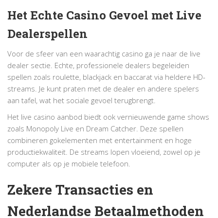
Het Echte Casino Gevoel met Live
Dealerspellen
Voor de sfeer van een waarachtig casino ga je naar de live
dealer sectie. Echte, professionele dealers begeleiden
spellen zoals roulette, blackjack en baccarat via heldere HD-
streams. Je kunt praten met de dealer en andere spelers
aan tafel, wat het sociale gevoel terugbrengt.
Het live casino aanbod biedt ook vernieuwende game shows
zoals Monopoly Live en Dream Catcher. Deze spellen
combineren gokelementen met entertainment en hoge
productiekwaliteit. De streams lopen vloeiend, zowel op je
computer als op je mobiele telefoon.
Zekere Transacties en
Nederlandse Betaalmethoden