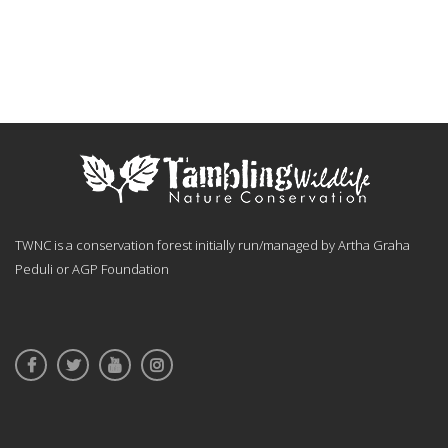
TWNC is a conservation forest initially run/managed by Artha Graha
Peduli or AGP Foundation