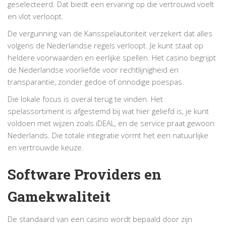
geselecteerd. Dat biedt een ervaring op die vertrouwd voelt
en vlot verloopt.
De vergunning van de Kansspelautoriteit verzekert dat alles
volgens de Nederlandse regels verloopt. Je kunt staat op
heldere voorwaarden en eerlijke spellen. Het casino begrijpt
de Nederlandse voorliefde voor rechtlijnigheid en
transparantie, zonder gedoe of onnodige poespas.
Die lokale focus is overal terug te vinden. Het
spelassortiment is afgestemd bij wat hier geliefd is, je kunt
voldoen met wijzen zoals iDEAL, en de service praat gewoon
Nederlands. Die totale integratie vormt het een natuurlijke
en vertrouwde keuze.
Software Providers en
Gamekwaliteit
De standaard van een casino wordt bepaald door zijn