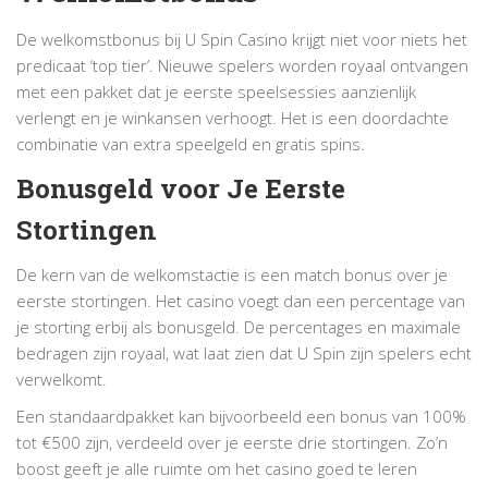
De welkomstbonus bij U Spin Casino krijgt niet voor niets het
predicaat ‘top tier’. Nieuwe spelers worden royaal ontvangen
met een pakket dat je eerste speelsessies aanzienlijk
verlengt en je winkansen verhoogt. Het is een doordachte
combinatie van extra speelgeld en gratis spins.
Bonusgeld voor Je Eerste
Stortingen
De kern van de welkomstactie is een match bonus over je
eerste stortingen. Het casino voegt dan een percentage van
je storting erbij als bonusgeld. De percentages en maximale
bedragen zijn royaal, wat laat zien dat U Spin zijn spelers echt
verwelkomt.
Een standaardpakket kan bijvoorbeeld een bonus van 100%
tot €500 zijn, verdeeld over je eerste drie stortingen. Zo’n
boost geeft je alle ruimte om het casino goed te leren