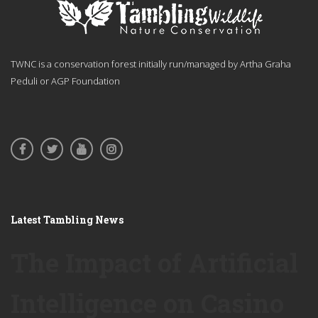
TWNC is a conservation forest initially run/managed by Artha Graha
Peduli or AGP Foundation
Latest Tambling News
The Impact of Artificial
Intelligence on Casino