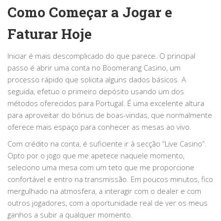
Como Começar a Jogar e
Faturar Hoje
Iniciar é mais descomplicado do que parece. O principal
passo é abrir uma conta no Boomerang Casino, um
processo rápido que solicita alguns dados básicos. A
seguida, efetuo o primeiro depósito usando um dos
métodos oferecidos para Portugal. É uma excelente altura
para aproveitar do bónus de boas-vindas, que normalmente
oferece mais espaço para conhecer as mesas ao vivo.
Com crédito na conta, é suficiente ir à secção “Live Casino”.
Opto por o jogo que me apetece naquele momento,
seleciono uma mesa com um teto que me proporcione
confortável e entro na transmissão. Em poucos minutos, fico
mergulhado na atmosfera, a interagir com o dealer e com
outros jogadores, com a oportunidade real de ver os meus
ganhos a subir a qualquer momento.