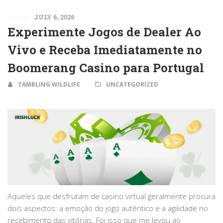
JULY 6, 2026
Experimente Jogos de Dealer Ao
Vivo e Receba Imediatamente no
Boomerang Casino para Portugal
TAMBLING WILDLIFE
UNCATEGORIZED
Aqueles que desfrutam de casino virtual geralmente procura
dois aspectos: a emoção do jogo autêntico e a agilidade no
recebimento das vitórias. Foi isso que me levou ao