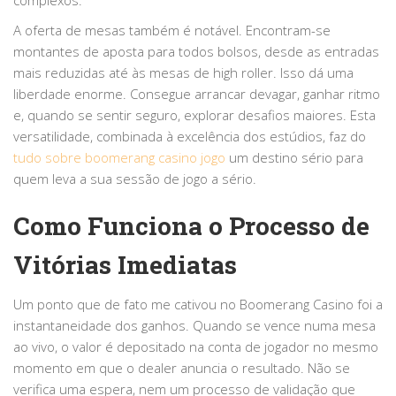
A oferta de mesas também é notável. Encontram-se
montantes de aposta para todos bolsos, desde as entradas
mais reduzidas até às mesas de high roller. Isso dá uma
liberdade enorme. Consegue arrancar devagar, ganhar ritmo
e, quando se sentir seguro, explorar desafios maiores. Esta
versatilidade, combinada à excelência dos estúdios, faz do
tudo sobre boomerang casino jogo
um destino sério para
quem leva a sua sessão de jogo a sério.
Como Funciona o Processo de
Vitórias Imediatas
Um ponto que de fato me cativou no Boomerang Casino foi a
instantaneidade dos ganhos. Quando se vence numa mesa
ao vivo, o valor é depositado na conta de jogador no mesmo
momento em que o dealer anuncia o resultado. Não se
verifica uma espera, nem um processo de validação que