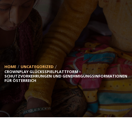
HOME
UNCATEGORIZED
CROWNPLAY GLÜCKSSPIELPLATTFORM –
SCHUTZVORKEHRUNGEN UND GENEHMIGUNGSINFORMATIONEN
FÜR ÖSTERREICH