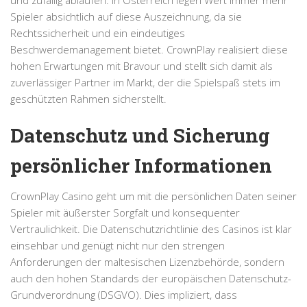
und zufällig ablaufen. In Österreich legen Wert immer mehr
Spieler absichtlich auf diese Auszeichnung, da sie
Rechtssicherheit und ein eindeutiges
Beschwerdemanagement bietet. CrownPlay realisiert diese
hohen Erwartungen mit Bravour und stellt sich damit als
zuverlässiger Partner im Markt, der die Spielspaß stets im
geschützten Rahmen sicherstellt.
Datenschutz und Sicherung
persönlicher Informationen
CrownPlay Casino geht um mit die persönlichen Daten seiner
Spieler mit äußerster Sorgfalt und konsequenter
Vertraulichkeit. Die Datenschutzrichtlinie des Casinos ist klar
einsehbar und genügt nicht nur den strengen
Anforderungen der maltesischen Lizenzbehörde, sondern
auch den hohen Standards der europäischen Datenschutz-
Grundverordnung (DSGVO). Dies impliziert, dass