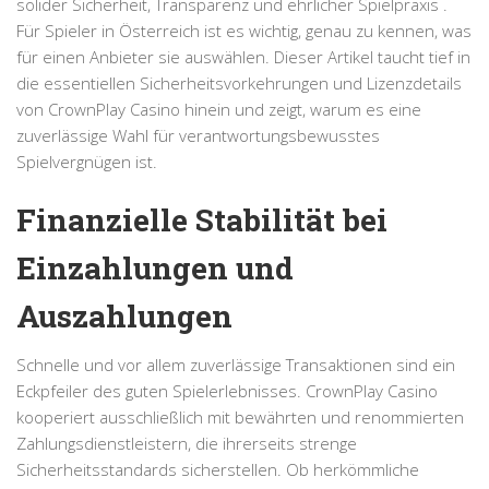
solider Sicherheit, Transparenz und ehrlicher Spielpraxis .
Für Spieler in Österreich ist es wichtig, genau zu kennen, was
für einen Anbieter sie auswählen. Dieser Artikel taucht tief in
die essentiellen Sicherheitsvorkehrungen und Lizenzdetails
von CrownPlay Casino hinein und zeigt, warum es eine
zuverlässige Wahl für verantwortungsbewusstes
Spielvergnügen ist.
Finanzielle Stabilität bei
Einzahlungen und
Auszahlungen
Schnelle und vor allem zuverlässige Transaktionen sind ein
Eckpfeiler des guten Spielerlebnisses. CrownPlay Casino
kooperiert ausschließlich mit bewährten und renommierten
Zahlungsdienstleistern, die ihrerseits strenge
Sicherheitsstandards sicherstellen. Ob herkömmliche