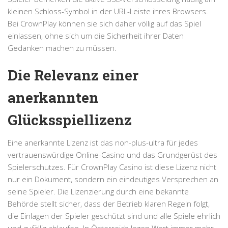
kleinen Schloss-Symbol in der URL-Leiste ihres Browsers.
Bei CrownPlay können sie sich daher völlig auf das Spiel
einlassen, ohne sich um die Sicherheit ihrer Daten
Gedanken machen zu müssen.
Die Relevanz einer
anerkannten
Glücksspiellizenz
Eine anerkannte Lizenz ist das non-plus-ultra für jedes
vertrauenswürdige Online-Casino und das Grundgerüst des
Spielerschutzes. Für CrownPlay Casino ist diese Lizenz nicht
nur ein Dokument, sondern ein eindeutiges Versprechen an
seine Spieler. Die Lizenzierung durch eine bekannte
Behörde stellt sicher, dass der Betrieb klaren Regeln folgt,
die Einlagen der Spieler geschützt sind und alle Spiele ehrlich