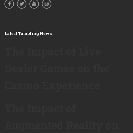
Latest Tambling News
The Impact of Live
Dealer Games on the
Casino Experience
The Impact of
Augmented Reality on