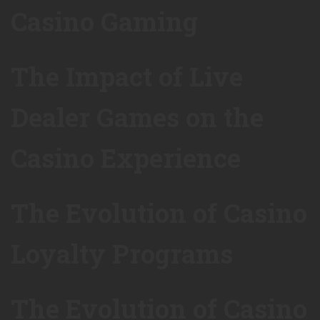
Casino Gaming
The Impact of Live
Dealer Games on the
Casino Experience
The Evolution of Casino
Loyalty Programs
The Evolution of Casino