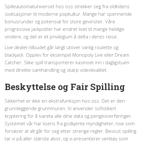
Spilleautomatuniverset hos oss strekker seg fra oldtidens
sivilisasjoner til moderne popkultur. Mange har spennende
bonusrunder og potensial for store gevinster. Våre
progressive jackpotter har endret livet til mange heldige
vindere, og det er et privilegium å delta i deres reise.
Live dealer-tilbudet går langt utover vanlig roulette og
blackjack. Opplev for eksempel Monopoly Live eller Dream
Catcher. Slike spill transporterer kasinoet inn i dagligstuen
med direkte samhandling og skarp videokvalitet.
Beskyttelse og Fair Spilling
Sikkerhet er ikke en ekstrafunksjon hos oss. Det er den
grunnleggende grunnmuren. Vi anvender sofistikert
kryptering for å ivareta alle dine data og pengeoverføringer.
Systemet vår har lisens fra godkjente myndigheter, noe som
forsikrer at alt går for seg etter strenge regler. Bevisst spilling
tar vi på aller største alvor, og vi presenterer verktøy som