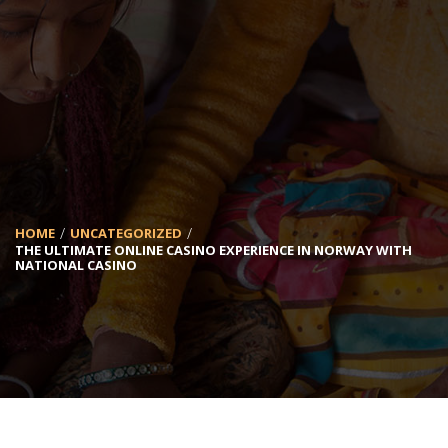
HOME
UNCATEGORIZED
THE ULTIMATE ONLINE CASINO EXPERIENCE IN NORWAY WITH
NATIONAL CASINO