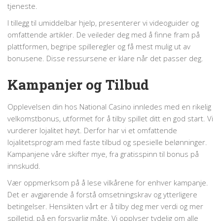
tjeneste.
I tillegg til umiddelbar hjelp, presenterer vi videoguider og
omfattende artikler. De veileder deg med å finne fram på
plattformen, begripe spilleregler og få mest mulig ut av
bonusene. Disse ressursene er klare når det passer deg.
Kampanjer og Tilbud
Opplevelsen din hos National Casino innledes med en rikelig
velkomstbonus, utformet for å tilby spillet ditt en god start. Vi
vurderer lojalitet høyt. Derfor har vi et omfattende
lojalitetsprogram med faste tilbud og spesielle belønninger.
Kampanjene våre skifter mye, fra gratisspinn til bonus på
innskudd.
Vær oppmerksom på å lese vilkårene for enhver kampanje.
Det er avgjørende å forstå omsetningskrav og ytterligere
betingelser. Hensikten vårt er å tilby deg mer verdi og mer
spilletid, på en forsvarlig måte. Vi opplyser tydelig om alle