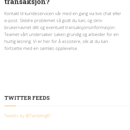
transaksjon?
Kontakt til kundeservicen vår med en gang via live chat eller
e-post. Skildre problemet så godt du kan, og skriv
brukernavnet ditt og eventuell transaksjonsinformasjon.
Teamet vårt undersøker saken grundig og arbeider for en
hurtig løsning. Vi er her for å assistere, slik at du kan
fortsette med en sømløs opplevelse.
TWITTER FEEDS
Tweets by @TamblingID