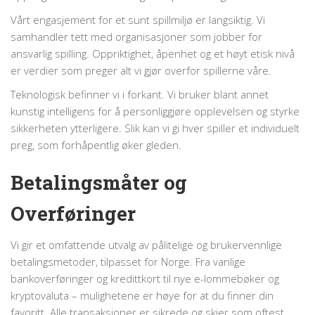
Vårt engasjement for et sunt spillmiljø er langsiktig. Vi
samhandler tett med organisasjoner som jobber for
ansvarlig spilling. Oppriktighet, åpenhet og et høyt etisk nivå
er verdier som preger alt vi gjør overfor spillerne våre.
Teknologisk befinner vi i forkant. Vi bruker blant annet
kunstig intelligens for å personliggjøre opplevelsen og styrke
sikkerheten ytterligere. Slik kan vi gi hver spiller et individuelt
preg, som forhåpentlig øker gleden.
Betalingsmåter og
Overføringer
Vi gir et omfattende utvalg av pålitelige og brukervennlige
betalingsmetoder, tilpasset for Norge. Fra vanlige
bankoverføringer og kredittkort til nye e-lommebøker og
kryptovaluta – mulighetene er høye for at du finner din
favoritt. Alle transaksjoner er sikrede og skjer som oftest