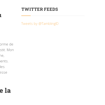
TWITTER FEEDS
u
Tweets by @TamblingID
eforme de
stit. Mon
me,
uents.
des
resse
e la