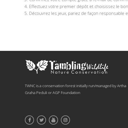
Effectuez votre premier dépôt et choisissez le b
Découvrez les jeux, pariez de façon responsable 
TWNC is a conservation forest initially run/managed by Artha
Graha Peduli or AGP Foundation