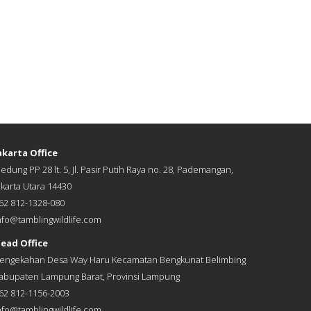
akarta Office
edung PP 28 lt. 5, Jl. Pasir Putih Raya no. 28, Pademangan,
akarta Utara 14430
62 812-1328-080
nfo@tamblingwildlife.com
ead Office
engekahan Desa Way Haru Kecamatan Bengkunat Belimbing
abupaten Lampung Barat, Provinsi Lampung
62 812-1156-2003
nfo@tamblingwildlife.com