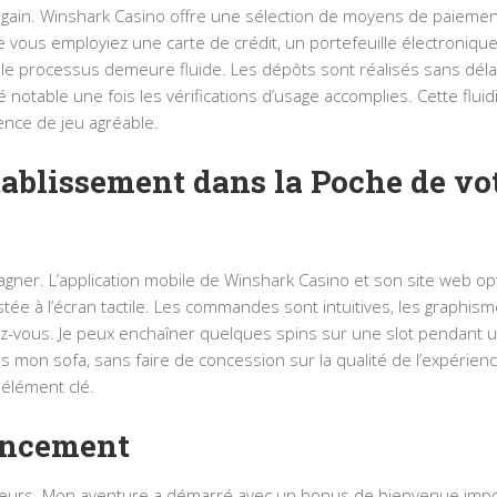
un gain. Winshark Casino offre une sélection de moyens de paieme
 vous employiez une carte de crédit, un portefeuille électronique
le processus demeure fluide. Les dépôts sont réalisés sans délai
é notable une fois les vérifications d’usage accomplies. Cette fluid
ence de jeu agréable.
tablissement dans la Poche de vo
pagner. L’application mobile de Winshark Casino et son site web op
tée à l’écran tactile. Les commandes sont intuitives, les graphis
ndez-vous. Je peux enchaîner quelques spins sur une slot pendant 
s mon sofa, sans faire de concession sur la qualité de l’expérienc
 élément clé.
Lancement
oueurs. Mon aventure a démarré avec un bonus de bienvenue impo