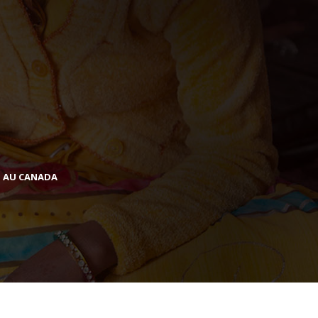
O AU CANADA