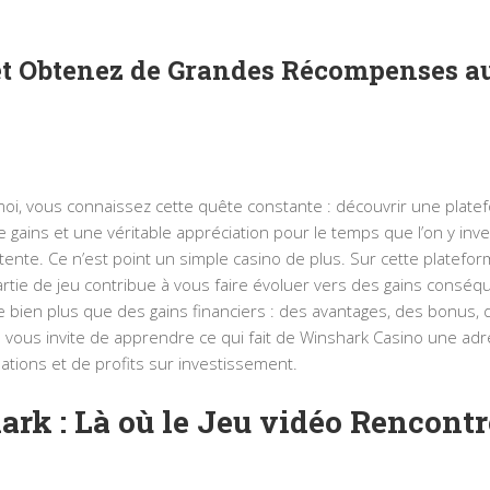
et Obtenez de Grandes Récompenses a
moi, vous connaissez cette quête constante : découvrir une plat
 de gains et une véritable appréciation pour le temps que l’on y inve
ente. Ce n’est point un simple casino de plus. Sur cette platefor
rtie de jeu contribue à vous faire évoluer vers des gains conséq
ne bien plus que des gains financiers : des avantages, des bonus, 
. Je vous invite de apprendre ce qui fait de Winshark Casino une ad
tions et de profits sur investissement.
rk : Là où le Jeu vidéo Rencontr