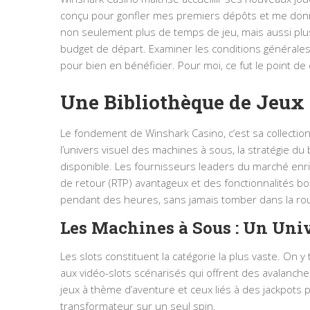
conçu pour gonfler mes premiers dépôts et me donne
non seulement plus de temps de jeu, mais aussi plus
budget de départ. Examiner les conditions générales 
pour bien en bénéficier. Pour moi, ce fut le point 
Une Bibliothèque de Jeux 
Le fondement de Winshark Casino, c’est sa collection
l’univers visuel des machines à sous, la stratégie du 
disponible. Les fournisseurs leaders du marché enric
de retour (RTP) avantageux et des fonctionnalités bo
pendant des heures, sans jamais tomber dans la rou
Les Machines à Sous : Un Univ
Les slots constituent la catégorie la plus vaste. On 
aux vidéo-slots scénarisés qui offrent des avalanches 
jeux à thème d’aventure et ceux liés à des jackpots 
transformateur sur un seul spin.