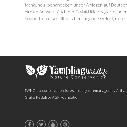
fachkundig, behandelten unser Anliegen auf Deutsch
direkte Antwort. Auch der E-Mail-Hilfe reagierte inne
Supportteam schafft das beruhigende Gefühl, mit ein
TWNC is a conservation forest initially run/managed by Artha
Graha Peduli or AGP Foundation