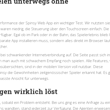
ielen unterwegs ohne
Performance der Spinsy Web App ein wichtiger Test. Wir nutzten sie
waren niedrig, die Steuerung über den Touchscreen einfach. Die
fügbar. Egal ob im Park oder in der Bahn, das Spielerlebnis blieb
rate App installieren muss, sondern alles direkt im Browser läuf
cher.
 bei schwankender Internetverbindung auf. Die Seite passt sich int
ann man auch mit schwachem Empfang noch spielen. Alle Features,
übersichten, sind in der mobilen Version voll nutzbar. Diese
pinsy die Gewohnheiten zeitgenössischer Spieler erkannt hat. Es g
passte Ansicht für unterwegs.
gen wirklich löst
 sobald ein Problem entsteht. Bei uns ging es eine Anfrage zu ei
s wandten, stand jederzeit zur Verfügung. Die Agenten erwiesen 