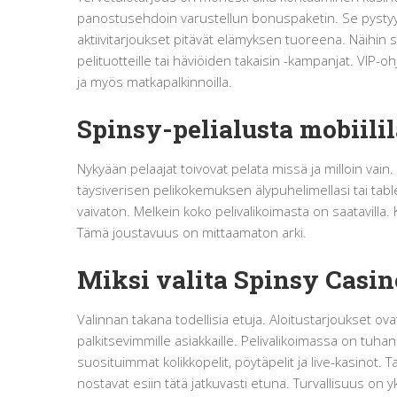
panostusehdoin varustellun bonuspaketin. Se pystyy s
aktiivitarjoukset pitävät elämyksen tuoreena. Näihin sis
pelituotteille tai häviöiden takaisin -kampanjat. VIP-ohj
ja myös matkapalkinnoilla.
Spinsy-pelialusta mobiilil
Nykyään pelaajat toivovat pelata missä ja milloin vain. 
täysiverisen pelikokemuksen älypuhelimellasi tai tablet
vaivaton. Melkein koko pelivalikoimasta on saatavilla. K
Tämä joustavuus on mittaamaton arki.
Miksi valita Spinsy Casin
Valinnan takana todellisia etuja. Aloitustarjoukset ova
palkitsevimmille asiakkaille. Pelivalikoimassa on tuhans
suosituimmat kolikkopelit, pöytäpelit ja live-kasinot. T
nostavat esiin tätä jatkuvasti etuna. Turvallisuus on 