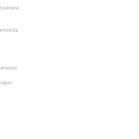
a päivänä
aamisesta
ahvistot,
paljon