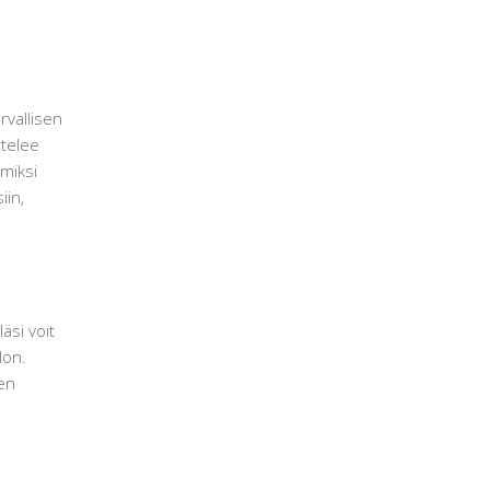
rvallisen
ttelee
 miksi
iin,
äsi voit
lon.
ten