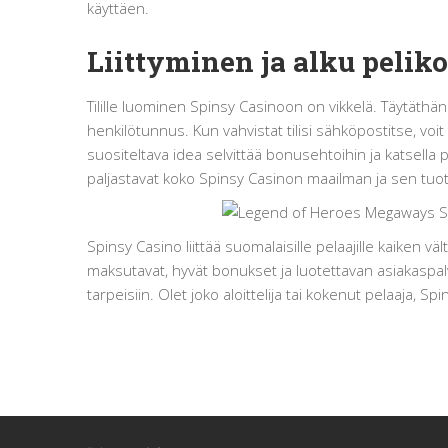
käyttäen.
Liittyminen ja alku peli
Tilille luominen Spinsy Casinoon on vikkelä. Täytäthän
henkilötunnus. Kun vahvistat tilisi sähköpostitse, vo
suositeltava idea selvittää bonusehtoihin ja katsella
paljastavat koko Spinsy Casinon maailman ja sen tuo
Spinsy Casino liittää suomalaisille pelaajille kaiken v
maksutavat, hyvät bonukset ja luotettavan asiakaspa
tarpeisiin. Olet joko aloittelija tai kokenut pelaaja, S