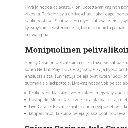
Hyvä ja nopea asiakastuki on luotettavan kasinon po
viikossa. Tärkein väylä on live-chatti, joka reagoi nop
sähköpostitse. Saatavilla on myös kattava usein kysyt
kysymyksiin rekisteröinnistä, bonusehdoista ja maksu
sujuvampaa.
Monipuolinen pelivalikoi
Spinsy Casinon pelivalikoima on kattava. Se kattaa k
kuten NetEnt, Play’n GO, Pragmatic Play ja Evolution. 
ensiluokkaista. Tunnettuja pelejä ovat kuten “Book o
suomalaisia jackpotteja. Live-kasinossa voit pelata ait
Pelikoneet: Klassikot, videokolikot, megaways-pelit ja
Pöytäpelit: Monenlaisia versioita blackjackista, rulet
Live Casino: Elävät jakajat ja uudentyyppiset pelit 
Jättipalkinnot: Lukuisia pelejä, joissa potit nousevat 