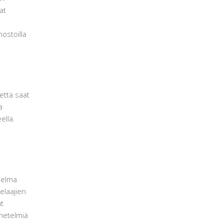
at
nostoilla
 että saat
a
ella.
hjelma
pelaajien
at
enetelmiä