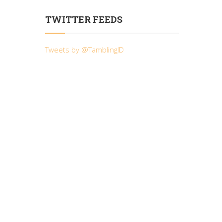
TWITTER FEEDS
Tweets by @TamblingID