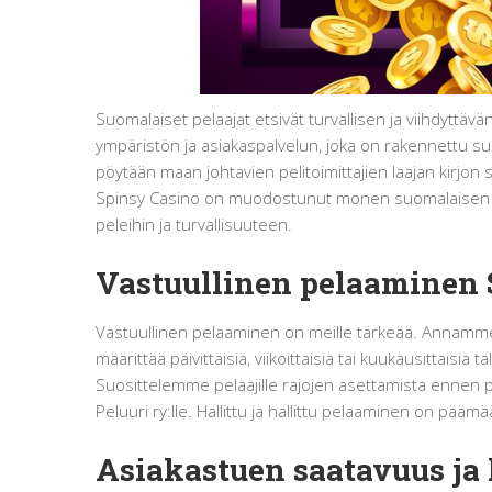
Suomalaiset pelaajat etsivät turvallisen ja viihdyttävä
ympäristön ja asiakaspalvelun, joka on rakennettu su
pöytään maan johtavien pelitoimittajien laajan kirjon
Spinsy Casino on muodostunut monen suomalaisen suos
peleihin ja turvallisuuteen.
Vastuullinen pelaaminen 
Vastuullinen pelaaminen on meille tärkeää. Annamme as
määrittää päivittäisiä, viikoittaisia tai kuukausittaisia t
Suosittelemme pelaajille rajojen asettamista ennen p
Peluuri ry:lle. Hallittu ja hallittu pelaaminen on pääm
Asiakastuen saatavuus ja 