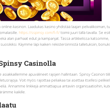
n online-kasinon. Laadukas kasino yhdistää laajan pelivalikoiman, tu
omalaisille.
https://sspinsy.com/fi-fi/
toimii juuri tällä tavalla. Se esi
 sekä alan parhaat edut ja kampanjat. Tässä artikkelissa katsomme,
ikiksi. Käymme läpi kaiken rekisteröinnistä talletuksiin, bonuks
Spinsy Casinolla
iakkaillemme apuvälineet rajojen hallintaan. Spinsy Casinon tilill
alletusrajoja. Voit myös rajoittaa peliaikaa tai asettaa itsellesi pelikiel
eliä. Annamme linkkejä ammattiapua antaviin organisaatioihin, ku
äärämme kaikille.
laatu