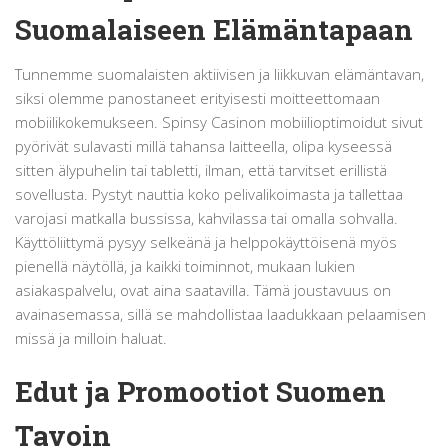
Suomalaiseen Elämäntapaan
Tunnemme suomalaisten aktiivisen ja liikkuvan elämäntavan,
siksi olemme panostaneet erityisesti moitteettomaan
mobiilikokemukseen. Spinsy Casinon mobiilioptimoidut sivut
pyörivät sulavasti millä tahansa laitteella, olipa kyseessä
sitten älypuhelin tai tabletti, ilman, että tarvitset erillistä
sovellusta. Pystyt nauttia koko pelivalikoimasta ja tallettaa
varojasi matkalla bussissa, kahvilassa tai omalla sohvalla.
Käyttöliittymä pysyy selkeänä ja helppokäyttöisenä myös
pienellä näytöllä, ja kaikki toiminnot, mukaan lukien
asiakaspalvelu, ovat aina saatavilla. Tämä joustavuus on
avainasemassa, sillä se mahdollistaa laadukkaan pelaamisen
missä ja milloin haluat.
Edut ja Promootiot Suomen
Tavoin