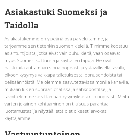
Asiakastuki Suomeksi ja
Taidolla
Asiakastukemme on ylpeänä osa palveluitamme, ja
tarjoamme sen tietenkin suomen kielellä. Tiimimme koostuu
asiantuntijoista, jotka eivät vain puhu kieltä, vaan osaavat
myös Suomen kulttuuria ja käyttäjien tapoja. He ovat
halukkaita auttamaan sinua nopeasti ja ystävällisellä tavalla,
olkoon kysymys vaikkapa talletuksesta, bonusehdoista tai
pelisäännöistä. Me olemme saavutettavissa monilla kanavilla,
mukaan lukien suoraan chatissa ja sähköpostitse, ja
tavoittelemme selvittämään kysymyksesi niin nopeasti. Meitä
varten jokainen kohtaaminen on tilaisuus parantaa
luottamustasi ja näyttää, että olet oikeasti arvokas
käyttäjämme.
Vastuuntuntoinen