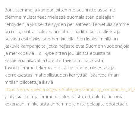
Bonustemme ja kampanjoittemme suunnittelussa me
olemme muistaneet mielessä suomalaisten pelaajien
rehtiyden ja yksiselitteisyyden periaatteet. Tervetuliaisemme
on reilu, mutta lisäksi säännöt on laadittu kohtuullisiksi ja
selvästi esitetyiksi suomen kielellä. Sen lisäksi meillä on
jatkuvia kampanjoita, jotka heijastelevat Suomen vuodenajoja
ja merkkipäiviä – oli kyse sitten jouluisista eduista tai
kesäisenä aikavälillä toteutettavista turnauksista.
Tavoittelemme tekemään kustakin panostuksestasi ja
kierroksestasi mahdollisuuden kerryttää lisäarvoa ilman
mitään piilotettuja ikäviä
https://en.wikipedia.org/wiki/Category:Gambling_companies_of_
yllätyksiä. Toimijallemme on olennaista, että olette tietoisia
kokonaan, minkälaista annamme ja mitä pelaajilta odotetaan.