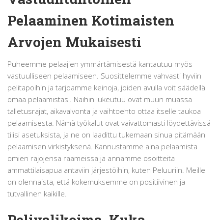
Pelaaminen Kotimaisten
Arvojen Mukaisesti
Puheemme pelaajien ymmärtämisestä kantautuu myös
vastuulliseen pelaamiseen. Suosittelemme vahvasti hyviin
pelitapoihin ja tarjoamme keinoja, joiden avulla voit säädellä
omaa pelaamistasi. Näihin lukeutuu ovat muun muassa
talletusrajat, aikavalvonta ja vaihtoehto ottaa itselle taukoa
pelaamisesta. Nämä työkalut ovat vaivattomasti löydettävissä
tilisi asetuksista, ja ne on laadittu tukemaan sinua pitämään
pelaamisen virkistyksenä. Kannustamme aina pelaamista
omien rajojensa raameissa ja annamme osoitteita
ammattilaisapua antaviin järjestöihin, kuten Peluuriin. Meille
on olennaista, että kokemuksemme on positiivinen ja
tutvallinen kaikille.
Pelivalikoima, Kuka