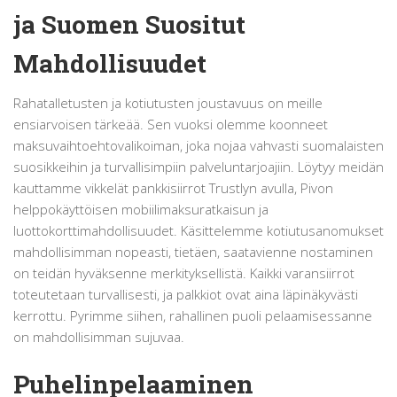
ja Suomen Suositut
Mahdollisuudet
Rahatalletusten ja kotiutusten joustavuus on meille
ensiarvoisen tärkeää. Sen vuoksi olemme koonneet
maksuvaihtoehtovalikoiman, joka nojaa vahvasti suomalaisten
suosikkeihin ja turvallisimpiin palveluntarjoajiin. Löytyy meidän
kauttamme vikkelät pankkisiirrot Trustlyn avulla, Pivon
helppokäyttöisen mobiilimaksuratkaisun ja
luottokorttimahdollisuudet. Käsittelemme kotiutusanomukset
mahdollisimman nopeasti, tietäen, saatavienne nostaminen
on teidän hyväksenne merkityksellistä. Kaikki varansiirrot
toteutetaan turvallisesti, ja palkkiot ovat aina läpinäkyvästi
kerrottu. Pyrimme siihen, rahallinen puoli pelaamisessanne
on mahdollisimman sujuvaa.
Puhelinpelaaminen