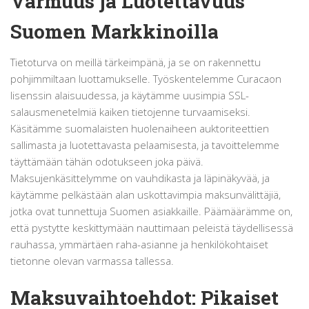
Varmuus ja Luotettavuus
Suomen Markkinoilla
Tietoturva on meillä tärkeimpänä, ja se on rakennettu
pohjimmiltaan luottamukselle. Työskentelemme Curacaon
lisenssin alaisuudessa, ja käytämme uusimpia SSL-
salausmenetelmiä kaiken tietojenne turvaamiseksi.
Käsitämme suomalaisten huolenaiheen auktoriteettien
sallimasta ja luotettavasta pelaamisesta, ja tavoittelemme
täyttämään tähän odotukseen joka päivä.
Maksujenkäsittelymme on vauhdikasta ja läpinäkyvää, ja
käytämme pelkästään alan uskottavimpia maksunvälittäjiä,
jotka ovat tunnettuja Suomen asiakkaille. Päämäärämme on,
että pystytte keskittymään nauttimaan peleistä täydellisessä
rauhassa, ymmärtäen raha-asianne ja henkilökohtaiset
tietonne olevan varmassa tallessa.
Maksuvaihtoehdot: Pikaiset