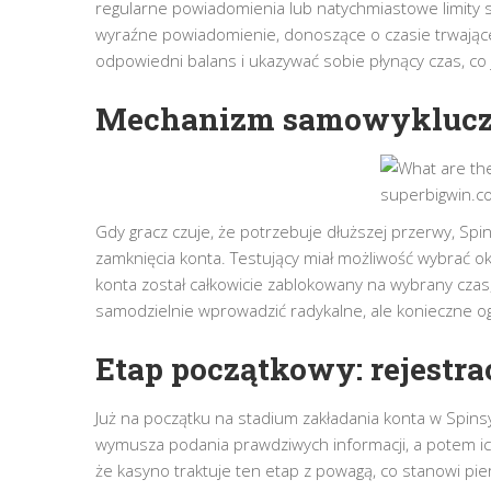
regularne powiadomienia lub natychmiastowe limity se
wyraźne powiadomienie, donoszące o czasie trwając
odpowiedni balans i ukazywać sobie płynący czas, c
Mechanizm samowyklucze
Gdy gracz czuje, że potrzebuje dłuższej przerwy, Sp
zamknięcia konta. Testujący miał możliwość wybrać okr
konta został całkowicie zablokowany na wybrany czas, 
samodzielnie wprowadzić radykalne, ale konieczne o
Etap początkowy: rejestr
Już na początku na stadium zakładania konta w Spins
wymusza podania prawdziwych informacji, a potem ich 
że kasyno traktuje ten etap z powagą, co stanowi p