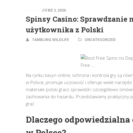
JUNE 3, 2026
Spinsy Casino: Sprawdzanie n
użytkownika z Polski
TAMBLING WILDLIFE
UNCATEGORIZED
Na rynku kasyn online, ochrona i kontrola gry są ró
w Polsce, promuje uczciwość i oferuje wiele narzędz
materiale polski gracz sprawdził i szczegółowo omów
zachowania do hazardu. Przedstawiamy praktyczny p
grać.
Dlaczego odpowiedzialna
w Polsce?