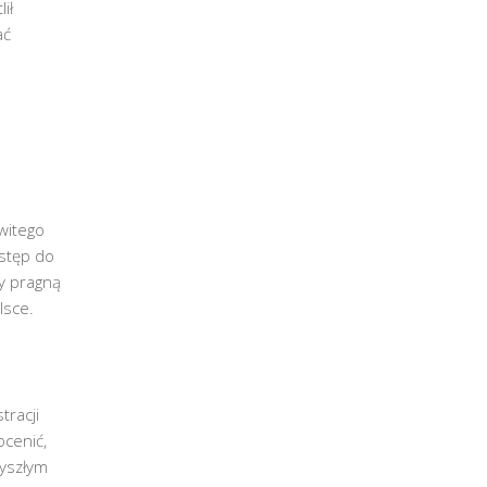
ił
ać
witego
ostęp do
zy pragną
lsce.
tracji
ocenić,
zyszłym