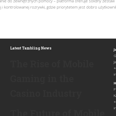
anie do zewnętrznych pomocy – platforma oferuje solidny zestaw 
 i kontrolowanej rozrywki, gdzie priorytetem jest dobro użytkowni
Latest Tambling News
J
G
The Rise of Mobile
J
+
i
Gaming in the
H
Casino Industry
P
K
+
i
The Future of Mobile