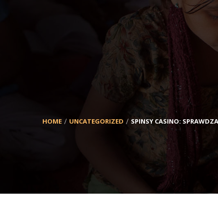
HOME
UNCATEGORIZED
SPINSY CASINO: SPRAWDZA