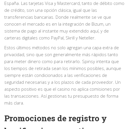
España. Las tarjetas Visa y Mastercard, tanto de débito como
de crédito, son una opción clásica, igual que las
transferencias bancarias. Donde realmente se ve que
conocen el mercado es en la integración de Bizum, un
sistema de pago al instante muy extendido aquí, y de
carteras digitales como PayPal, Skrill y Neteller.
Estos últimos métodos no solo agregan una capa extra de
privacidad, sino que son generalmente más rápidos tanto
para meter dinero como para retirarlo. Spinsy intenta que
los tiempos de retirada sean los mínimos posibles, aunque
siempre están condicionados a las verificaciones de
seguridad necesarias y a los plazos de cada proveedor. Un
aspecto positivo es que el casino no aplica comisiones por
las transacciones. Así gestionas tu presupuesto de forma
más clara.
Promociones de registro y