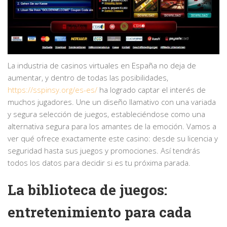
La industria de casinos virtuales en España no deja de
aumentar, y dentro de todas las posibilidades,
https://sspinsy.org/es-es/
ha logrado captar el interés de
muchos jugadores. Une un diseño llamativo con una variada
y segura selección de juegos, estableciéndose como una
alternativa segura para los amantes de la emoción. Vamos a
ver qué ofrece exactamente este casino: desde su licencia y
seguridad hasta sus juegos y promociones. Así tendrás
todos los datos para decidir si es tu próxima parada.
La biblioteca de juegos:
entretenimiento para cada