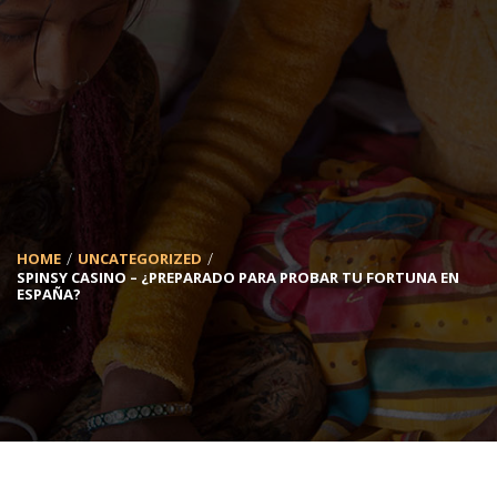
HOME
UNCATEGORIZED
SPINSY CASINO – ¿PREPARADO PARA PROBAR TU FORTUNA EN
ESPAÑA?