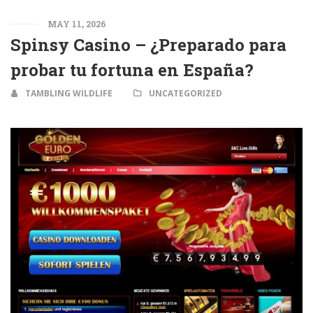
MAY 11, 2026
Spinsy Casino – ¿Preparado para
probar tu fortuna en España?
TAMBLING WILDLIFE
UNCATEGORIZED