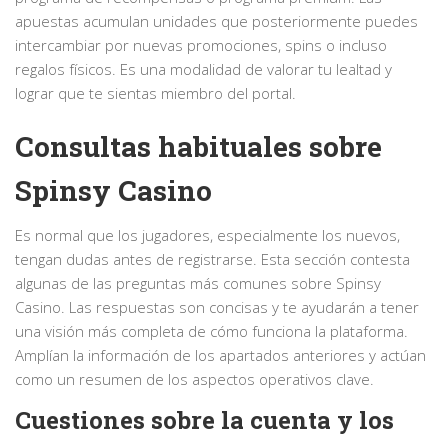
apuestas acumulan unidades que posteriormente puedes
intercambiar por nuevas promociones, spins o incluso
regalos físicos. Es una modalidad de valorar tu lealtad y
lograr que te sientas miembro del portal.
Consultas habituales sobre
Spinsy Casino
Es normal que los jugadores, especialmente los nuevos,
tengan dudas antes de registrarse. Esta sección contesta
algunas de las preguntas más comunes sobre Spinsy
Casino. Las respuestas son concisas y te ayudarán a tener
una visión más completa de cómo funciona la plataforma.
Amplían la información de los apartados anteriores y actúan
como un resumen de los aspectos operativos clave.
Cuestiones sobre la cuenta y los