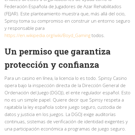
Federación Española de Jugadores de Azar Rehabilitados
(FEJAR). Este planteamiento muestra que, más allá del ocio,
Spinsy toma su compromiso en construir un entorno seguro
y responsable para
https://en.wikipedia.org/wiki/Boyd_Gaming
todos.
Un permiso que garantiza
protección y confianza
Para un casino en línea, la licencia lo es todo. Spinsy Casino
opera bajo la inspección directa de la Dirección General de
Ordenación del Juego (DGOJ), el ente regulador español. Esto
no es un simple papel. Quiere decir que Spinsy respeta a
rajatabla la ley española sobre juego seguro, custodia de
datos y justicia en los juegos. La DGOJ exige auditorías
continuas, sistemas de verificación de identidad exigentes y
una participación económica a programas de juego seguro.