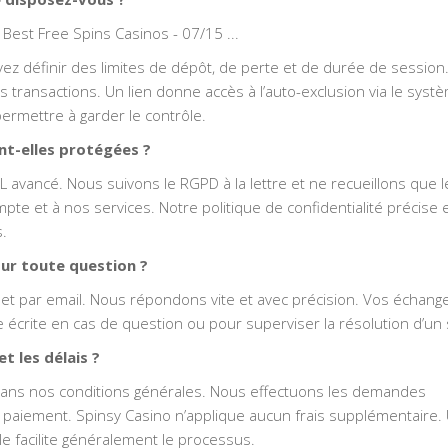
ez définir des limites de dépôt, de perte et de durée de session
os transactions. Un lien donne accès à l’auto-exclusion via le syst
permettre à garder le contrôle.
nt-elles protégées ?
avancé. Nous suivons le RGPD à la lettre et ne recueillons que l
pte et à nos services. Notre politique de confidentialité précise e
.
our toute question ?
ct et par email. Nous répondons vite et avec précision. Vos échang
écrite en cas de question ou pour superviser la résolution d’un 
t les délais ?
s dans nos conditions générales. Nous effectuons les demandes
e paiement. Spinsy Casino n’applique aucun frais supplémentaire.
elle facilite généralement le processus.