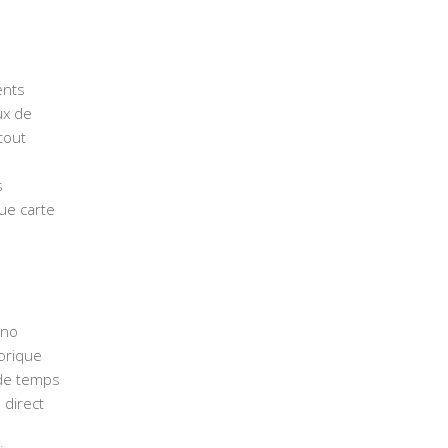
ents
ux de
tout
s
ue carte
ino
torique
 de temps
 direct