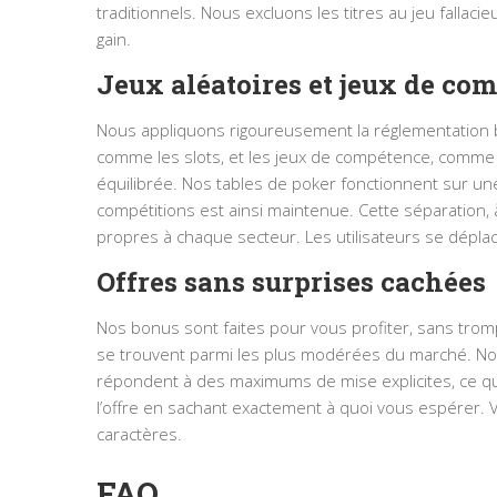
traditionnels. Nous excluons les titres au jeu falla
gain.
Jeux aléatoires et jeux de com
Nous appliquons rigoureusement la réglementation be
comme les slots, et les jeux de compétence, comme 
équilibrée. Nos tables de poker fonctionnent sur une
compétitions est ainsi maintenue. Cette séparation, 
propres à chaque secteur. Les utilisateurs se dépla
Offres sans surprises cachées
Nos bonus sont faites pour vous profiter, sans trom
se trouvent parmi les plus modérées du marché. Nous
répondent à des maximums de mise explicites, ce qui
l’offre en sachant exactement à quoi vous espérer.
caractères.
FAQ