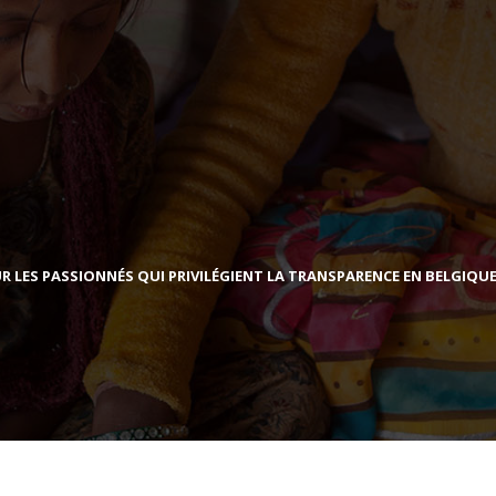
UR LES PASSIONNÉS QUI PRIVILÉGIENT LA TRANSPARENCE EN BELGIQU