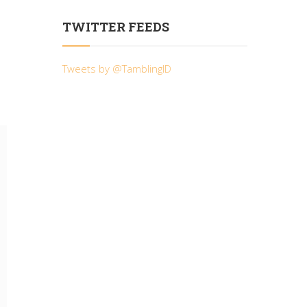
TWITTER FEEDS
Tweets by @TamblingID