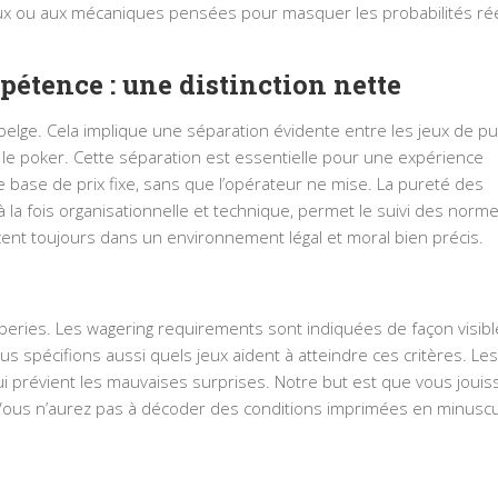
cieux ou aux mécaniques pensées pour masquer les probabilités ré
pétence : une distinction nette
lge. Cela implique une séparation évidente entre les jeux de pu
le poker. Cette séparation est essentielle pour une expérience
 base de prix fixe, sans que l’opérateur ne mise. La pureté des
à la fois organisationnelle et technique, permet le suivi des norm
cent toujours dans un environnement légal et moral bien précis.
peries. Les wagering requirements sont indiquées de façon visible
 spécifions aussi quels jeux aident à atteindre ces critères. Les
 prévient les mauvaises surprises. Notre but est que vous jouis
 Vous n’aurez pas à décoder des conditions imprimées en minusc