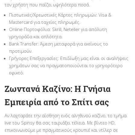
τον χρήστη που παίζει υψηλότερα ποσά.
Πιστωτικές/Χρεωστικές Κάρτες πληρωμών: Visa &
Mastercard για ταχείες πληρωμές.
Online Πορτοφόλια: Skrill, Neteller για απόλυτη
γρηγοράδα και απλότητα.
Bank Transfer: Άμεση μεταφορά για εκείνους το
προτιμούν.
Γρήγορες Επεξεργασίες: Επιδίωξη μας είναι οι αναλήψεις
χρημάτων σας να πραγματοποιούνται το γρηγορότερο
εφικτό.
Ζωντανά Καζίνο: Η Γνήσια
Εμπειρία από το Σπίτι σας
Αν λαχταράτε την αίσθηση ενός αληθινού καζίνο, το τμήμα
live του Spinsy θα σας ταιριάξει τέλεια. Με βίντεο HD,
επικοινωνούμε με πραγματικούς κρουπιέ και ντίλερ σε