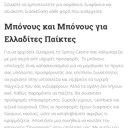
δύναστε να εμπιστευτείτε για ασφάλεια, διαφάνεια και
αδιάκοπη διασκέδαση κάθε φορά που εισέρχεστε.
Μπόνους και Μπόνους για
Ελλαδίτες Παίκτες
Για να αρχίσετε δυναμικά, το Spinsy Casino σας καλωσορίζει
με μια σειρά από ισχυρές προσφορές. Το μπόνους
υποδοχής είναι κατασκευασμένο για να μεγαλώσει το πρώτο
σας υπόλοιπο, προσφέροντάς σας επιπλέον δυνατότητες
να γυρίσετε στην ιστοσελίδα και να βρείτε τα τυχερά
παιχνίδια που σας ενδιαφέρουν. Αλλά τα οφέλη δεν λήγουν
εκεί. Καθώς παραμένετε να παίζετε, θα συναντάτε
προσφορές επαναφόρτισης, δωρεάν γύρους, cashback και
ειδικά τουρνουά. Όλες οι προσφορές έχουν διαφανείς και
δίκαιους κανόνες, ώστε να καταλαβαίνετε ακριβώς τι
εφαρμόζεται. Αποκτήστε μια συνήθεια να κοιτάτε την
κατηγορία “Προσφορές” στον ιστότοπό μας. Με αυτόν τον