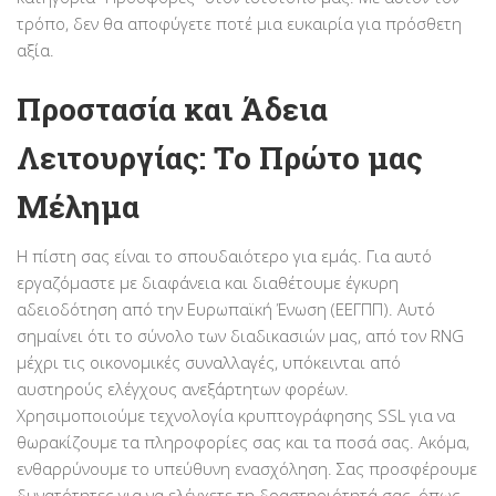
τρόπο, δεν θα αποφύγετε ποτέ μια ευκαιρία για πρόσθετη
αξία.
Προστασία και Άδεια
Λειτουργίας: Το Πρώτο μας
Μέλημα
Η πίστη σας είναι το σπουδαιότερο για εμάς. Για αυτό
εργαζόμαστε με διαφάνεια και διαθέτουμε έγκυρη
αδειοδότηση από την Ευρωπαϊκή Ένωση (ΕΕΓΠΠ). Αυτό
σημαίνει ότι το σύνολο των διαδικασιών μας, από τον RNG
μέχρι τις οικονομικές συναλλαγές, υπόκεινται από
αυστηρούς ελέγχους ανεξάρτητων φορέων.
Χρησιμοποιούμε τεχνολογία κρυπτογράφησης SSL για να
θωρακίζουμε τα πληροφορίες σας και τα ποσά σας. Ακόμα,
ενθαρρύνουμε το υπεύθυνη ενασχόληση. Σας προσφέρουμε
δυνατότητες για να ελέγχετε τη δραστηριότητά σας, όπως