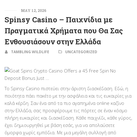
MAY 12, 2026
Spinsy Casino – Παιχνίδια με
Πραγματικά Χρήματα που Θα Σας
Ενθουσιάσουν στην Ελλάδα
TAMBLING WILDLIFE
UNCATEGORIZED
Το Spinsy Casino πιστεύει στην άριστη διασκέδαση. Εδώ, η
ποιότητα πάει πακέτο με την ασφάλεια και τις ευκαιρίες για
καλά κέρδη. Σαν ένα από τα πιο αγαπημένα online καζίνο
στην Ελλάδα, σας προσφέρουμε τις πόρτες σε έναν κόσμο
πλήρη ευκαιρίες και διασκέδαση. Κάθε παιχνίδι, κάθε γύρος,
έχει δημιουργηθεί με βάση εσάς, για να απολαύσετε
όμορφα χωρίς εμπόδια. Με μια μεγάλη συλλογή από