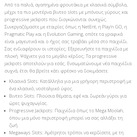
Από τα παλιά, αγαπημένα φρουτάκια με κλασικά σύμβολα,
μέχρι τα πιο μοντέρνα βιντεο slots με μπόνους γύρους και
progressive jackpots που διογκώνονται συνεχώς.
Συνεργαζόμαστε με εταιρίες όπως η NetEnt, η Play’n GO, η
Pragmatic Play και η Evolution Gaming, οπότε τα γραφικά
είναι μαγευτικά και ο ήχος σας τραβάει μέσα στο παιχνίδι.
Σας ενδιαφέρουν οι ιστορίες; Εξερευνήστε τα παιχνίδια με
πλοκή. Ψάχνετε για το μεγάλο κέρδος; Τα progressive
jackpots αποτελούν για εσάς. Ενσωματώνουμε νέα παιχνίδια
συχνά, έτσι θα βρείτε κάτι φρέσκο να δοκιμάσετε.
Κλασικά Slots: Κατάλληλα για μια γρήγορη περιστροφή με
ένα κλασικό, νοσταλγικό ύφος.
Βιντεο Slots: Πλούσια θέματα, εφέ και δωρεάν γύροι για
ώρες ψυχαγωγίας.
Progressive Jackpots: Παιχνίδια όπως το Mega Moolah,
όπου μια μόνο περιστροφή μπορεί να σας αλλάξει τη
ζωή.
Megaways Slots: Αμέτρητοι τρόποι να κερδίσετε, με τη