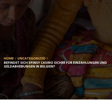
HOME
UNCATEGORIZED
BEFINDET SICH SPINSY CASINO SICHER FÜR EINZAHLUNGEN UND
GELDABHEBUNGEN IN BELGIEN?