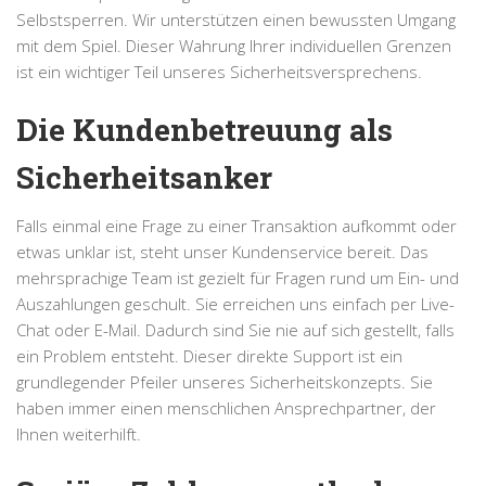
Selbstsperren. Wir unterstützen einen bewussten Umgang
mit dem Spiel. Dieser Wahrung Ihrer individuellen Grenzen
ist ein wichtiger Teil unseres Sicherheitsversprechens.
Die Kundenbetreuung als
Sicherheitsanker
Falls einmal eine Frage zu einer Transaktion aufkommt oder
etwas unklar ist, steht unser Kundenservice bereit. Das
mehrsprachige Team ist gezielt für Fragen rund um Ein- und
Auszahlungen geschult. Sie erreichen uns einfach per Live-
Chat oder E-Mail. Dadurch sind Sie nie auf sich gestellt, falls
ein Problem entsteht. Dieser direkte Support ist ein
grundlegender Pfeiler unseres Sicherheitskonzepts. Sie
haben immer einen menschlichen Ansprechpartner, der
Ihnen weiterhilft.