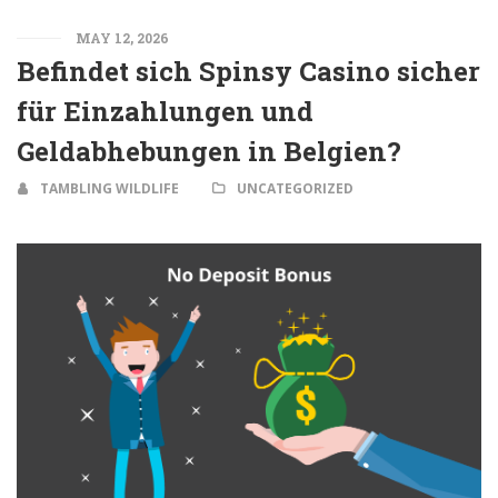
MAY 12, 2026
Befindet sich Spinsy Casino sicher
für Einzahlungen und
Geldabhebungen in Belgien?
TAMBLING WILDLIFE
UNCATEGORIZED