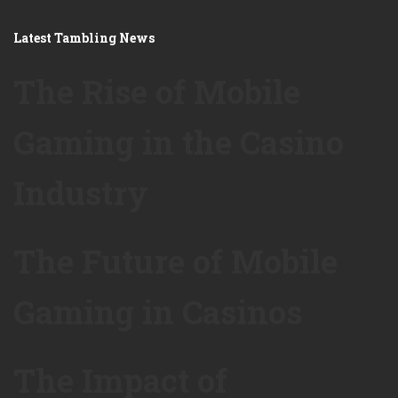
Latest Tambling News
The Rise of Mobile
Gaming in the Casino
Industry
The Future of Mobile
Gaming in Casinos
The Impact of