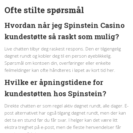
Ofte stilte spørsmål
Hvordan når jeg Spinstein Casino
kundestøtte så raskt som mulig?
Live chatten tilbyr deg raskest respons. Den er tilgjengelig
døgnet rundt og kobler deg til en person øyeblikkelig.
Spørsmål om kontoen din, overføringer eller enkelte
feilmeldinger kan ofte håndteres i løpet av kort tid her.
Hvilke er åpningstidene for
kundestøtten hos Spinstein?
Direkte chatten er som regel aktiv døgnet rundt, alle dager. E-
post alternativet har også tilgang døgnet rundt, men der kan
det ta en stund før du får svar. I helger kan det være litt
ekstra treghet på e-post, men de fleste henvendelser får