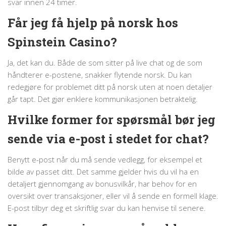
svar innen 24 timer.
Får jeg få hjelp på norsk hos
Spinstein Casino?
Ja, det kan du. Både de som sitter på live chat og de som
håndterer e-postene, snakker flytende norsk. Du kan
redegjøre for problemet ditt på norsk uten at noen detaljer
går tapt. Det gjør enklere kommunikasjonen betraktelig.
Hvilke former for spørsmål bør jeg
sende via e-post i stedet for chat?
Benytt e-post når du må sende vedlegg, for eksempel et
bilde av passet ditt. Det samme gjelder hvis du vil ha en
detaljert gjennomgang av bonusvilkår, har behov for en
oversikt over transaksjoner, eller vil å sende en formell klage.
E-post tilbyr deg et skriftlig svar du kan henvise til senere.