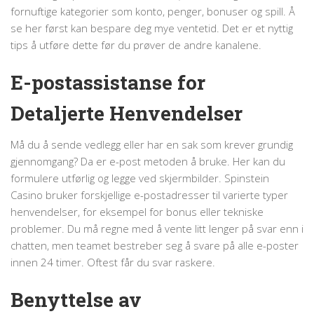
fornuftige kategorier som konto, penger, bonuser og spill. Å
se her først kan bespare deg mye ventetid. Det er et nyttig
tips å utføre dette før du prøver de andre kanalene.
E-postassistanse for
Detaljerte Henvendelser
Må du å sende vedlegg eller har en sak som krever grundig
gjennomgang? Da er e-post metoden å bruke. Her kan du
formulere utførlig og legge ved skjermbilder. Spinstein
Casino bruker forskjellige e-postadresser til varierte typer
henvendelser, for eksempel for bonus eller tekniske
problemer. Du må regne med å vente litt lenger på svar enn i
chatten, men teamet bestreber seg å svare på alle e-poster
innen 24 timer. Oftest får du svar raskere.
Benyttelse av