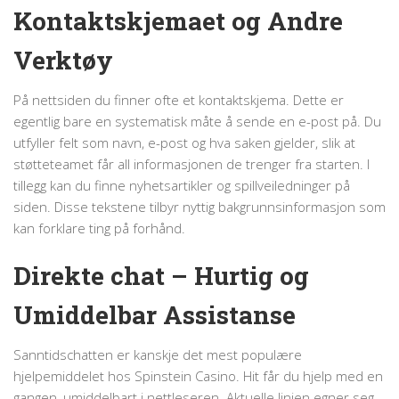
Kontaktskjemaet og Andre
Verktøy
På nettsiden du finner ofte et kontaktskjema. Dette er
egentlig bare en systematisk måte å sende en e-post på. Du
utfyller felt som navn, e-post og hva saken gjelder, slik at
støtteteamet får all informasjonen de trenger fra starten. I
tillegg kan du finne nyhetsartikler og spillveiledninger på
siden. Disse tekstene tilbyr nyttig bakgrunnsinformasjon som
kan forklare ting på forhånd.
Direkte chat – Hurtig og
Umiddelbar Assistanse
Sanntidschatten er kanskje det mest populære
hjelpemiddelet hos Spinstein Casino. Hit får du hjelp med en
gangen, umiddelbart i nettleseren. Aktuelle linjen egner seg