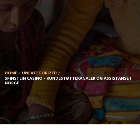
HOME
UNCATEGORIZED
SPINSTEIN CASINO – KUNDESTØTTEKANALER OG ASSISTANSE I
NORGE