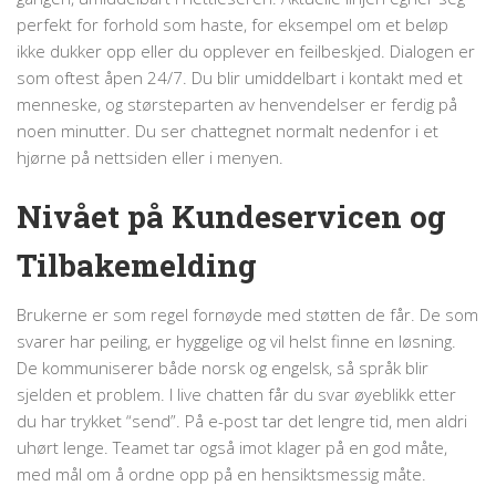
perfekt for forhold som haste, for eksempel om et beløp
ikke dukker opp eller du opplever en feilbeskjed. Dialogen er
som oftest åpen 24/7. Du blir umiddelbart i kontakt med et
menneske, og størsteparten av henvendelser er ferdig på
noen minutter. Du ser chattegnet normalt nedenfor i et
hjørne på nettsiden eller i menyen.
Nivået på Kundeservicen og
Tilbakemelding
Brukerne er som regel fornøyde med støtten de får. De som
svarer har peiling, er hyggelige og vil helst finne en løsning.
De kommuniserer både norsk og engelsk, så språk blir
sjelden et problem. I live chatten får du svar øyeblikk etter
du har trykket “send”. På e-post tar det lengre tid, men aldri
uhørt lenge. Teamet tar også imot klager på en god måte,
med mål om å ordne opp på en hensiktsmessig måte.