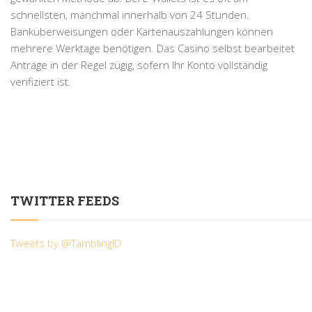
schnellsten, manchmal innerhalb von 24 Stunden.
Banküberweisungen oder Kartenauszahlungen können
mehrere Werktage benötigen. Das Casino selbst bearbeitet
Anträge in der Regel zügig, sofern Ihr Konto vollständig
verifiziert ist.
TWITTER FEEDS
Tweets by @TamblingID