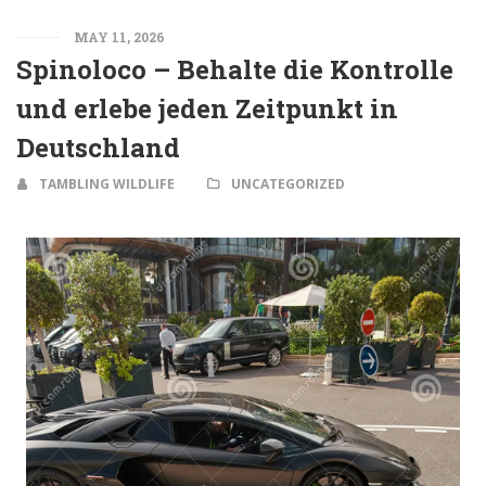
MAY 11, 2026
Spinoloco – Behalte die Kontrolle
und erlebe jeden Zeitpunkt in
Deutschland
TAMBLING WILDLIFE
UNCATEGORIZED