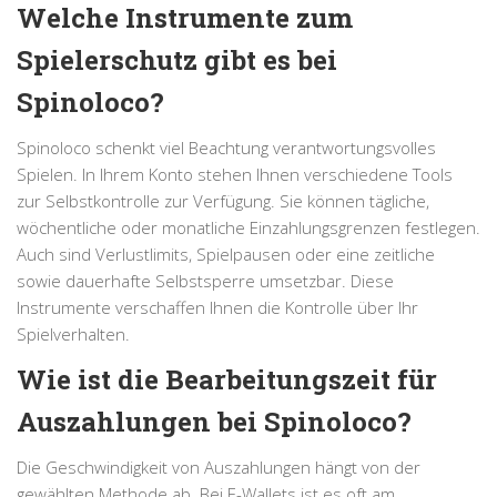
Welche Instrumente zum
Spielerschutz gibt es bei
Spinoloco?
Spinoloco schenkt viel Beachtung verantwortungsvolles
Spielen. In Ihrem Konto stehen Ihnen verschiedene Tools
zur Selbstkontrolle zur Verfügung. Sie können tägliche,
wöchentliche oder monatliche Einzahlungsgrenzen festlegen.
Auch sind Verlustlimits, Spielpausen oder eine zeitliche
sowie dauerhafte Selbstsperre umsetzbar. Diese
Instrumente verschaffen Ihnen die Kontrolle über Ihr
Spielverhalten.
Wie ist die Bearbeitungszeit für
Auszahlungen bei Spinoloco?
Die Geschwindigkeit von Auszahlungen hängt von der
gewählten Methode ab. Bei E-Wallets ist es oft am