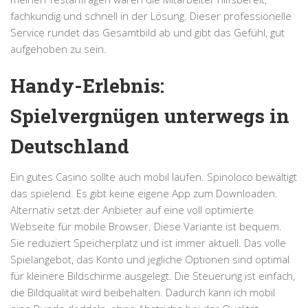
fachkundig und schnell in der Lösung. Dieser professionelle
Service rundet das Gesamtbild ab und gibt das Gefühl, gut
aufgehoben zu sein.
Handy-Erlebnis:
Spielvergnügen unterwegs in
Deutschland
Ein gutes Casino sollte auch mobil laufen. Spinoloco bewältigt
das spielend. Es gibt keine eigene App zum Downloaden.
Alternativ setzt der Anbieter auf eine voll optimierte
Webseite für mobile Browser. Diese Variante ist bequem.
Sie reduziert Speicherplatz und ist immer aktuell. Das volle
Spielangebot, das Konto und jegliche Optionen sind optimal
für kleinere Bildschirme ausgelegt. Die Steuerung ist einfach,
die Bildqualität wird beibehalten. Dadurch kann ich mobil