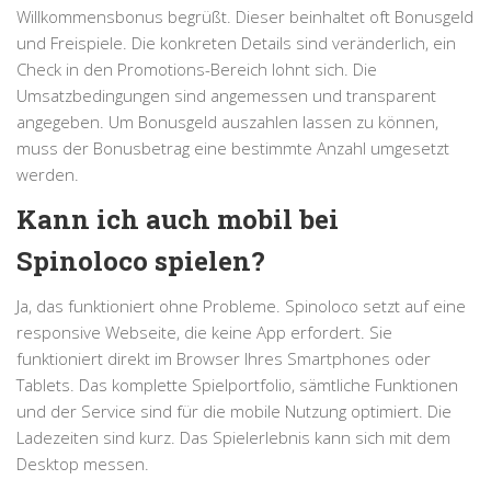
Willkommensbonus begrüßt. Dieser beinhaltet oft Bonusgeld
und Freispiele. Die konkreten Details sind veränderlich, ein
Check in den Promotions-Bereich lohnt sich. Die
Umsatzbedingungen sind angemessen und transparent
angegeben. Um Bonusgeld auszahlen lassen zu können,
muss der Bonusbetrag eine bestimmte Anzahl umgesetzt
werden.
Kann ich auch mobil bei
Spinoloco spielen?
Ja, das funktioniert ohne Probleme. Spinoloco setzt auf eine
responsive Webseite, die keine App erfordert. Sie
funktioniert direkt im Browser Ihres Smartphones oder
Tablets. Das komplette Spielportfolio, sämtliche Funktionen
und der Service sind für die mobile Nutzung optimiert. Die
Ladezeiten sind kurz. Das Spielerlebnis kann sich mit dem
Desktop messen.