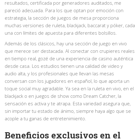
resultados, certificada por generadores auditados, me
pareció adecuada. Para los que optan por emoción con
estrategia, la sección de juegos de mesa proporciona
muchas versiones de ruleta, blackjack, baccarat y póker, cada
una con límites de apuesta para diferentes bolsillos.
Además de los clásicos, hay una sección de juego en vivo
que merece ser destacada. Al conectar con crupieres reales
en tiempo real, gozé de una experiencia de casino auténtica
desde casa. Los estudios tienen una calidad de video y
audio alta, y los profesionales que llevan las mesas
conversan con los jugadores en español, lo que aporta un
toque social muy agradable. Ya sea en la ruleta en vivo, en el
blackjack o en juegos de show como Dream Catcher, la
sensación es activa y te atrapa. Esta variedad asegura que,
sin importar tu estado de ánimo, siempre haya algo que se
acople a tu ganas de entretenimiento.
Beneficios exclusivos en el