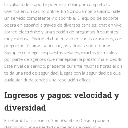
La calidad del soporte puede cambiar por completo tu
vivencia en un casino online. En SpinoGambino Casino hallé
un servicio competente y disponible. El equipo de soporte
opera en español a través de diversos canales: chat en vivo,
correo electrónico y una sección de preguntas frecuentes
muy extensa. Evalué el chat en vivo en varias ocasiones, con
preguntas técnicas sobre juegos y dudas sobre bonos.
Siempre conseguí respuestas veloces, exactas y amables
por parte de agentes que manejaban la plataforma al dedillo.
Este nivel de servicio, presente durante muchas horas al día,
te da una red de seguridad. Juegas con la seguridad de que
cualquier duda tendrá una resolución eficaz.
Ingresos y pagos: velocidad y
diversidad
En el ámbito financiero, SpinoGambino Casino pone a
disposición una variedad de medios de pago muy