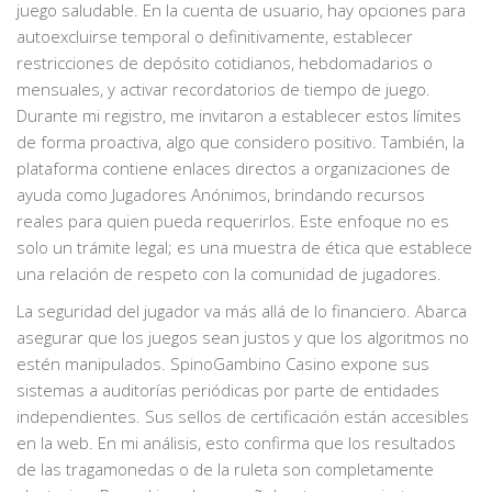
juego saludable. En la cuenta de usuario, hay opciones para
autoexcluirse temporal o definitivamente, establecer
restricciones de depósito cotidianos, hebdomadarios o
mensuales, y activar recordatorios de tiempo de juego.
Durante mi registro, me invitaron a establecer estos límites
de forma proactiva, algo que considero positivo. También, la
plataforma contiene enlaces directos a organizaciones de
ayuda como Jugadores Anónimos, brindando recursos
reales para quien pueda requerirlos. Este enfoque no es
solo un trámite legal; es una muestra de ética que establece
una relación de respeto con la comunidad de jugadores.
La seguridad del jugador va más allá de lo financiero. Abarca
asegurar que los juegos sean justos y que los algoritmos no
estén manipulados. SpinoGambino Casino expone sus
sistemas a auditorías periódicas por parte de entidades
independientes. Sus sellos de certificación están accesibles
en la web. En mi análisis, esto confirma que los resultados
de las tragamonedas o de la ruleta son completamente