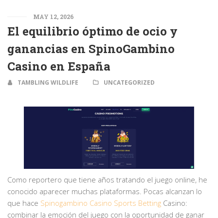
MAY 12, 2026
El equilibrio óptimo de ocio y
ganancias en SpinoGambino
Casino en España
TAMBLING WILDLIFE
UNCATEGORIZED
Como reportero que tiene años tratando el juego online, he
conocido aparecer muchas plataformas. Pocas alcanzan lo
que hace
Spinogambino Casino Sports Betting
Casino:
combinar la emoción del juego con la oportunidad de ganar