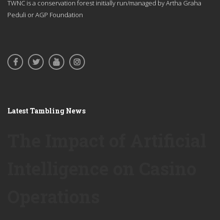
TWNC is a conservation forest initially run/managed by Artha Graha
Peduli or AGP Foundation
Latest Tambling News
The Impact of Artificial
Intelligence on Casino
Operations