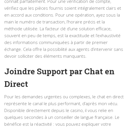
connaît parfaitement. Pour une vérification de compte,
vérifiez que les pièces fournis soient intégralement clairs et
en accord aux conditions. Pour une opération, ayez sous la
main le numéro de transaction, l’horaire précis et la
méthode utilisée. La facteur clé d’une solution efficace,
souvent en peu de temps, est la exactitude et l’exhaustivité
des informations communiquées à partir de premier
échange. Cela offre la possibilité aux agents d’intervenir sans
devoir solliciter des éléments manquants.
Joindre Support par Chat en
Direct
Pour les demandes urgentes ou complexes, le chat en direct
représente le canal le plus performant, d’après mon vécu.
Disponible directement depuis le casino, il vous relie en
quelques secondes à un conseiller de langue française. Le
bénéfice est la réactivité : vous pouvez expliquer votre