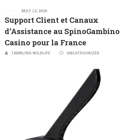
MAY 12, 2026
Support Client et Canaux
d’Assistance au SpinoGambino
Casino pour la France
TAMBLING WILDLIFE
UNCATEGORIZED