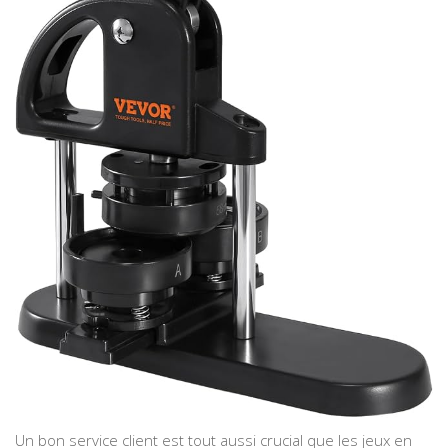
Un bon service client est tout aussi crucial que les jeux en