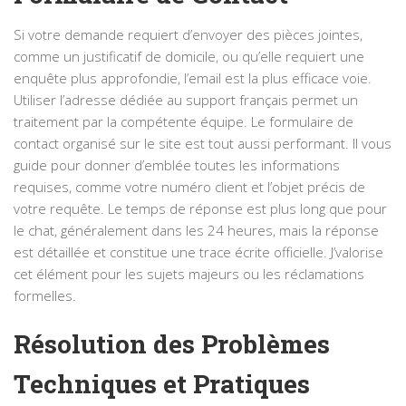
Si votre demande requiert d’envoyer des pièces jointes,
comme un justificatif de domicile, ou qu’elle requiert une
enquête plus approfondie, l’email est la plus efficace voie.
Utiliser l’adresse dédiée au support français permet un
traitement par la compétente équipe. Le formulaire de
contact organisé sur le site est tout aussi performant. Il vous
guide pour donner d’emblée toutes les informations
requises, comme votre numéro client et l’objet précis de
votre requête. Le temps de réponse est plus long que pour
le chat, généralement dans les 24 heures, mais la réponse
est détaillée et constitue une trace écrite officielle. J’valorise
cet élément pour les sujets majeurs ou les réclamations
formelles.
Résolution des Problèmes
Techniques et Pratiques