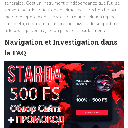
générales. C’est un instrument d’indépendance que j’utilise
souvent pour les questions habituelles. La recherche par
mots-clés opère bien. Elle vous offre une solution rapide,
sans délai, ce qui en fait un premier niveau de support très
utile pour qui veut régler un problème par lui-même.
Navigation et Investigation dans
la FAQ