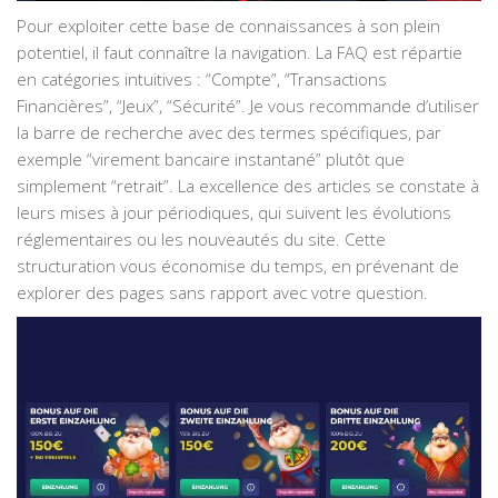
Pour exploiter cette base de connaissances à son plein
potentiel, il faut connaître la navigation. La FAQ est répartie
en catégories intuitives : “Compte”, “Transactions
Financières”, “Jeux”, “Sécurité”. Je vous recommande d’utiliser
la barre de recherche avec des termes spécifiques, par
exemple “virement bancaire instantané” plutôt que
simplement “retrait”. La excellence des articles se constate à
leurs mises à jour périodiques, qui suivent les évolutions
réglementaires ou les nouveautés du site. Cette
structuration vous économise du temps, en prévenant de
explorer des pages sans rapport avec votre question.