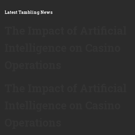
Latest Tambling News
The Impact of Artificial
Intelligence on Casino
Operations
The Impact of Artificial
Intelligence on Casino
Operations