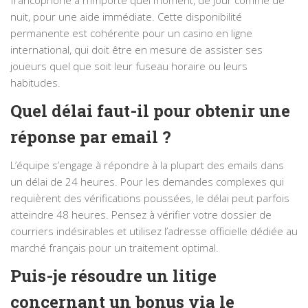
francophone à n’importe quel moment, de jour comme de
nuit, pour une aide immédiate. Cette disponibilité
permanente est cohérente pour un casino en ligne
international, qui doit être en mesure de assister ses
joueurs quel que soit leur fuseau horaire ou leurs
habitudes.
Quel délai faut-il pour obtenir une
réponse par email ?
L’équipe s’engage à répondre à la plupart des emails dans
un délai de 24 heures. Pour les demandes complexes qui
requièrent des vérifications poussées, le délai peut parfois
atteindre 48 heures. Pensez à vérifier votre dossier de
courriers indésirables et utilisez l’adresse officielle dédiée au
marché français pour un traitement optimal.
Puis-je résoudre un litige
concernant un bonus via le