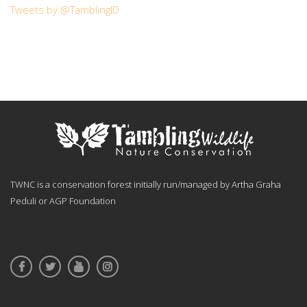
Tweets by @TamblingID
TWNC is a conservation forest initially run/managed by Artha Graha
Peduli or AGP Foundation