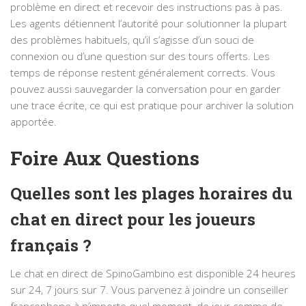
problème en direct et recevoir des instructions pas à pas.
Les agents détiennent l’autorité pour solutionner la plupart
des problèmes habituels, qu’il s’agisse d’un souci de
connexion ou d’une question sur des tours offerts. Les
temps de réponse restent généralement corrects. Vous
pouvez aussi sauvegarder la conversation pour en garder
une trace écrite, ce qui est pratique pour archiver la solution
apportée.
Foire Aux Questions
Quelles sont les plages horaires du
chat en direct pour les joueurs
français ?
Le chat en direct de SpinoGambino est disponible 24 heures
sur 24, 7 jours sur 7. Vous parvenez à joindre un conseiller