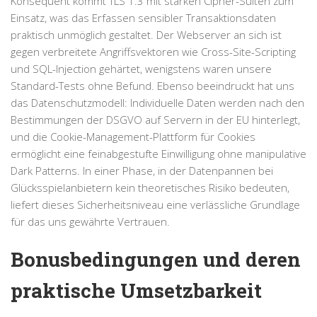
Konsequent kommt TLS 1.3 mit starken Cipher-Suiten zum
Einsatz, was das Erfassen sensibler Transaktionsdaten
praktisch unmöglich gestaltet. Der Webserver an sich ist
gegen verbreitete Angriffsvektoren wie Cross-Site-Scripting
und SQL-Injection gehärtet, wenigstens waren unsere
Standard-Tests ohne Befund. Ebenso beeindruckt hat uns
das Datenschutzmodell: Individuelle Daten werden nach den
Bestimmungen der DSGVO auf Servern in der EU hinterlegt,
und die Cookie-Management-Plattform für Cookies
ermöglicht eine feinabgestufte Einwilligung ohne manipulative
Dark Patterns. In einer Phase, in der Datenpannen bei
Glücksspielanbietern kein theoretisches Risiko bedeuten,
liefert dieses Sicherheitsniveau eine verlässliche Grundlage
für das uns gewährte Vertrauen.
Bonusbedingungen und deren
praktische Umsetzbarkeit