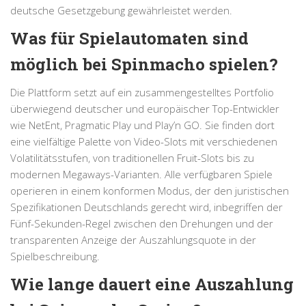
deutsche Gesetzgebung gewährleistet werden.
Was für Spielautomaten sind
möglich bei Spinmacho spielen?
Die Plattform setzt auf ein zusammengestelltes Portfolio
überwiegend deutscher und europäischer Top-Entwickler
wie NetEnt, Pragmatic Play und Play’n GO. Sie finden dort
eine vielfältige Palette von Video-Slots mit verschiedenen
Volatilitätsstufen, von traditionellen Fruit-Slots bis zu
modernen Megaways-Varianten. Alle verfügbaren Spiele
operieren in einem konformen Modus, der den juristischen
Spezifikationen Deutschlands gerecht wird, inbegriffen der
Fünf-Sekunden-Regel zwischen den Drehungen und der
transparenten Anzeige der Auszahlungsquote in der
Spielbeschreibung.
Wie lange dauert eine Auszahlung