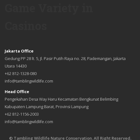
Game Variety in
Casinos
Jakarta Office
Gedung PP 28 lt. 5, Jl. Pasir Putih Raya no. 28, Pademangan, Jakarta
Utara 14430
+62 812-1328-080
info@tamblingwildlife.com
Head Office
Pengekahan Desa Way Haru Kecamatan Bengkunat Belimbing
Kabupaten Lampung Barat, Provinsi Lampung
+62 812-1156-2003
info@tamblingwildlife.com
© Tambling Wildlife Nature Conservation. All Right Reserved.