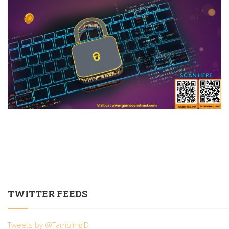
TWITTER FEEDS
Tweets by @TamblingID