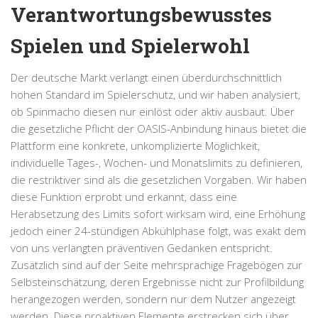
Verantwortungsbewusstes
Spielen und Spielerwohl
Der deutsche Markt verlangt einen überdurchschnittlich
hohen Standard im Spielerschutz, und wir haben analysiert,
ob Spinmacho diesen nur einlöst oder aktiv ausbaut. Über
die gesetzliche Pflicht der OASIS-Anbindung hinaus bietet die
Plattform eine konkrete, unkomplizierte Möglichkeit,
individuelle Tages-, Wochen- und Monatslimits zu definieren,
die restriktiver sind als die gesetzlichen Vorgaben. Wir haben
diese Funktion erprobt und erkannt, dass eine
Herabsetzung des Limits sofort wirksam wird, eine Erhöhung
jedoch einer 24-stündigen Abkühlphase folgt, was exakt dem
von uns verlangten präventiven Gedanken entspricht.
Zusätzlich sind auf der Seite mehrsprachige Fragebögen zur
Selbsteinschätzung, deren Ergebnisse nicht zur Profilbildung
herangezogen werden, sondern nur dem Nutzer angezeigt
werden. Diese proaktiven Elemente erstrecken sich über