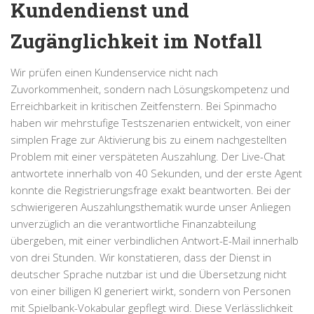
Kundendienst und
Zugänglichkeit im Notfall
Wir prüfen einen Kundenservice nicht nach
Zuvorkommenheit, sondern nach Lösungskompetenz und
Erreichbarkeit in kritischen Zeitfenstern. Bei Spinmacho
haben wir mehrstufige Testszenarien entwickelt, von einer
simplen Frage zur Aktivierung bis zu einem nachgestellten
Problem mit einer verspäteten Auszahlung. Der Live-Chat
antwortete innerhalb von 40 Sekunden, und der erste Agent
konnte die Registrierungsfrage exakt beantworten. Bei der
schwierigeren Auszahlungsthematik wurde unser Anliegen
unverzüglich an die verantwortliche Finanzabteilung
übergeben, mit einer verbindlichen Antwort-E-Mail innerhalb
von drei Stunden. Wir konstatieren, dass der Dienst in
deutscher Sprache nutzbar ist und die Übersetzung nicht
von einer billigen KI generiert wirkt, sondern von Personen
mit Spielbank-Vokabular gepflegt wird. Diese Verlässlichkeit