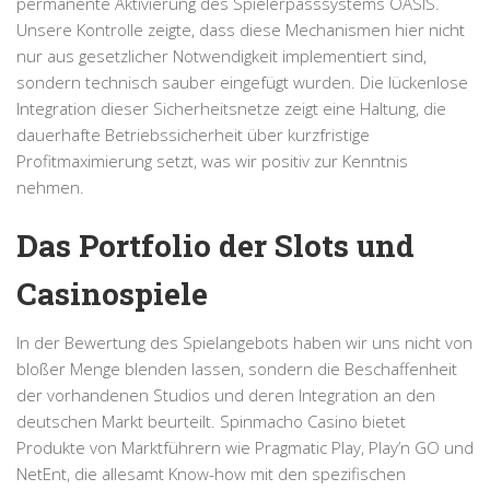
permanente Aktivierung des Spielerpasssystems OASIS.
Unsere Kontrolle zeigte, dass diese Mechanismen hier nicht
nur aus gesetzlicher Notwendigkeit implementiert sind,
sondern technisch sauber eingefügt wurden. Die lückenlose
Integration dieser Sicherheitsnetze zeigt eine Haltung, die
dauerhafte Betriebssicherheit über kurzfristige
Profitmaximierung setzt, was wir positiv zur Kenntnis
nehmen.
Das Portfolio der Slots und
Casinospiele
In der Bewertung des Spielangebots haben wir uns nicht von
bloßer Menge blenden lassen, sondern die Beschaffenheit
der vorhandenen Studios und deren Integration an den
deutschen Markt beurteilt. Spinmacho Casino bietet
Produkte von Marktführern wie Pragmatic Play, Play’n GO und
NetEnt, die allesamt Know-how mit den spezifischen