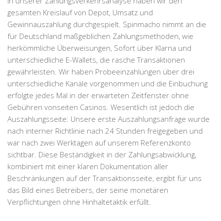
In unserer Zahlungsverkehrsanalyse haben wir den
gesamten Kreislauf von Depot, Umsatz und
Gewinnauszahlung durchgespielt. Spinmacho nimmt an die
für Deutschland maßgeblichen Zahlungsmethoden, wie
herkömmliche Überweisungen, Sofort über Klarna und
unterschiedliche E-Wallets, die rasche Transaktionen
gewährleisten. Wir haben Probeeinzahlungen über drei
unterschiedliche Kanäle vorgenommen und die Einbuchung
erfolgte jedes Mal in der erwarteten Zeitfenster ohne
Gebühren vonseiten Casinos. Wesentlich ist jedoch die
Auszahlungsseite: Unsere erste Auszahlungsanfrage wurde
nach interner Richtlinie nach 24 Stunden freigegeben und
war nach zwei Werktagen auf unserem Referenzkonto
sichtbar. Diese Beständigkeit in der Zahlungsabwicklung,
kombiniert mit einer klaren Dokumentation aller
Beschränkungen auf der Transaktionsseite, ergibt für uns
das Bild eines Betreibers, der seine monetären
Verpflichtungen ohne Hinhaltetaktik erfüllt.