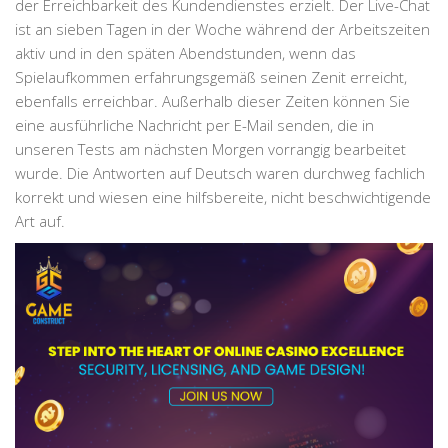
der Erreichbarkeit des Kundendienstes erzielt. Der Live-Chat
ist an sieben Tagen in der Woche während der Arbeitszeiten
aktiv und in den späten Abendstunden, wenn das
Spielaufkommen erfahrungsgemäß seinen Zenit erreicht,
ebenfalls erreichbar. Außerhalb dieser Zeiten können Sie
eine ausführliche Nachricht per E-Mail senden, die in
unseren Tests am nächsten Morgen vorrangig bearbeitet
wurde. Die Antworten auf Deutsch waren durchweg fachlich
korrekt und wiesen eine hilfsbereite, nicht beschwichtigende
Art auf.