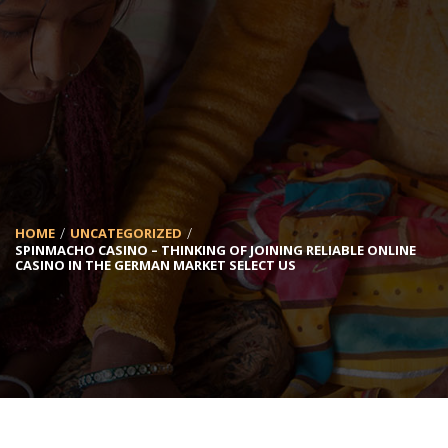
HOME
UNCATEGORIZED
SPINMACHO CASINO – THINKING OF JOINING RELIABLE ONLINE
CASINO IN THE GERMAN MARKET SELECT US