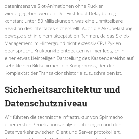
datenintensive Slot-Animationen ohne Ruckler
wiedergegeben werden. Der First Input Delay betrug
konstant unter 50 Millisekunden, was eine unmittelbare
Reaktion des Interfaces sicherstellt. Auch die Akkubelastung
bewegte sich in einem akzeptablen Rahmen, da das Skript-
Management im Hintergrund nicht exzessiv CPU-Zyklen
beansprucht. Kritikpunkte entdeckten wir hier lediglich in
einer etwas kleinteiligen Darstellung des Kassenbereichs auf
sehr kleinen Bildschirmen, ein Kompromiss, der der
Komplexität der Transaktionshistorie zuzuschreiben ist.
Sicherheitsarchitektur und
Datenschutzniveau
Wir führten die technische Infrastruktur von Spinmacho
einer ersten Penetrationsanalyse unterzogen und den
Datenverkehr zwischen Client und Server protokolliert.