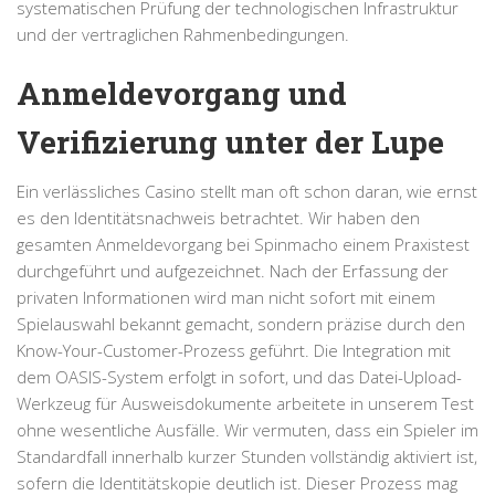
systematischen Prüfung der technologischen Infrastruktur
und der vertraglichen Rahmenbedingungen.
Anmeldevorgang und
Verifizierung unter der Lupe
Ein verlässliches Casino stellt man oft schon daran, wie ernst
es den Identitätsnachweis betrachtet. Wir haben den
gesamten Anmeldevorgang bei Spinmacho einem Praxistest
durchgeführt und aufgezeichnet. Nach der Erfassung der
privaten Informationen wird man nicht sofort mit einem
Spielauswahl bekannt gemacht, sondern präzise durch den
Know-Your-Customer-Prozess geführt. Die Integration mit
dem OASIS-System erfolgt in sofort, und das Datei-Upload-
Werkzeug für Ausweisdokumente arbeitete in unserem Test
ohne wesentliche Ausfälle. Wir vermuten, dass ein Spieler im
Standardfall innerhalb kurzer Stunden vollständig aktiviert ist,
sofern die Identitätskopie deutlich ist. Dieser Prozess mag