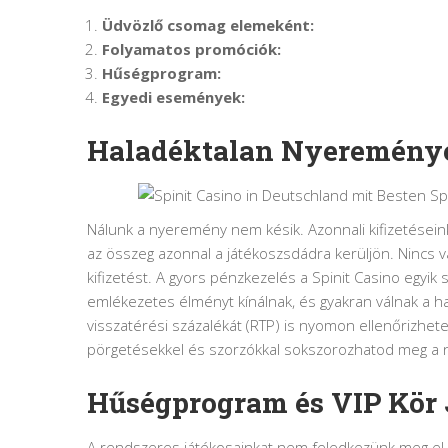
Üdvözlő csomag elemeként:
Folyamatos promóciók:
Hűségprogram:
Egyedi események:
Haladéktalan Nyeremény
Nálunk a nyeremény nem késik. Azonnali kifizetésein
az összeg azonnal a játékoszsdádra kerüljön. Nincs 
kifizetést. A gyors pénzkezelés a Spinit Casino egyik
emlékezetes élményt kínálnak, és gyakran válnak a ha
visszatérési százalékát (RTP) is nyomon ellenőrizh
pörgetésekkel és szorzókkal sokszorozhatod meg a
Hűségprogram és VIP Kör 
A rendszeres játékosainkat nem feledkezünk meg el. 