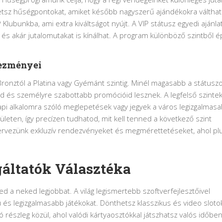
thetsz hűségpontokat, amiket később nagyszerű ajándékokra válthat
Klubunkba, ami extra kiváltságot nyújt. A VIP státusz egyedi ajánla
s akár jutalomutakat is kínálhat. A program különböző szintből épü
vezményei
Bronztól a Platina vagy Gyémánt szintig. Minél magasabb a státuszo
d és személyre szabottabb promócióid lesznek. A legfelső szinte
pi alkalomra szóló meglepetések vagy jegyek a város legizgalmas
ületen, így precízen tudhatod, mit kell tenned a következő szint
zervezünk exkluzív rendezvényeket és megmérettetéseket, ahol pl
gáltatók Választéka
d a neked legjobbat. A világ legismertebb szoftverfejlesztőivel
s legizgalmasabb játékokat. Dönthetsz klasszikus és video slotok,
nó részleg közül, ahol valódi kártyaosztókkal játszhatsz valós időbe