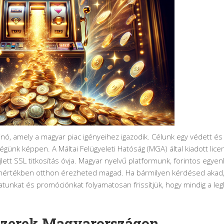
nó, amely a magyar piac igényeihez igazodik. Célunk egy védett és
nk képpen. A Máltai Felügyeleti Hatóság (MGA) által kiadott lic
ejlett SSL titkosítás óvja. Magyar nyelvű platformunk, forintos egyen
jes mértékben otthon érezheted magad. Ha bármilyen kérdésed akad
tunkat és promóciónkat folyamatosan frissítjük, hogy mindig a leg
szerek Magyarországon