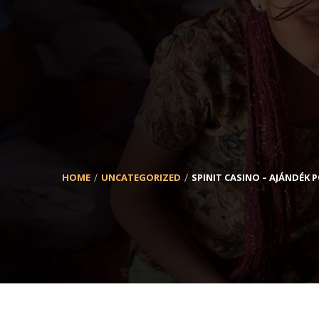
HOME
UNCATEGORIZED
SPINIT CASINO – AJÁNDÉ