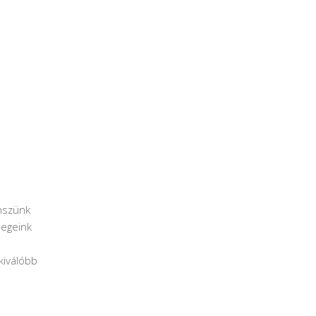
enszünk
legeink
,
kiválóbb