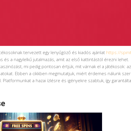
átékosoknak tervezett egy lenyűgöző és kiadós ajánlat
https://spini
 és a nagylelkű jutalmazás, amit az első kattintástól érezni lehet.
szinózást, mi pedig pontosan értjük, mit várnak el a játékosok: a
llanatokat. Ebben a cikkben megmutatjuk, miért érdemes nálunk sze
 Platformunkat a hazai ízlésre és igényekre szabtuk, így garantált
se