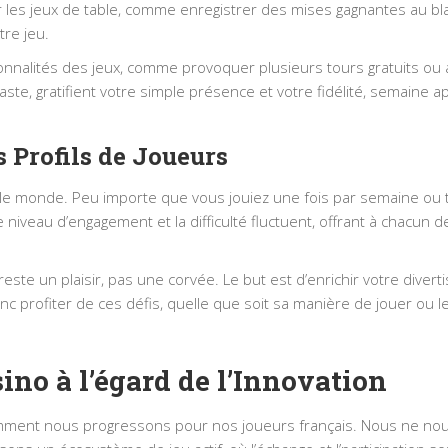
 les jeux de table, comme enregistrer des mises gagnantes au bla
tre jeu.
onnalités des jeux, comme provoquer plusieurs tours gratuits ou 
 vaste, gratifient votre simple présence et votre fidélité, semaine a
s Profils de Joueurs
 le monde. Peu importe que vous jouiez une fois par semaine ou 
 niveau d’engagement et la difficulté fluctuent, offrant à chacun d
ste un plaisir, pas une corvée. Le but est d’enrichir votre divert
 profiter de ces défis, quelle que soit sa manière de jouer ou l
ino à l’égard de l’Innovation
ment nous progressons pour nos joueurs français. Nous ne no