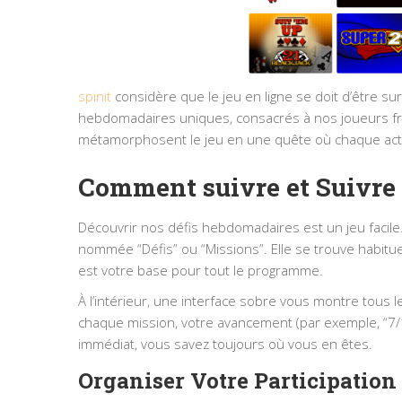
spinit
considère que le jeu en ligne se doit d’être su
hebdomadaires uniques, consacrés à nos joueurs fra
métamorphosent le jeu en une quête où chaque acti
Comment suivre et Suivre 
Découvrir nos défis hebdomadaires est un jeu facile
nommée “Défis” ou “Missions”. Elle se trouve habitu
est votre base pour tout le programme.
À l’intérieur, une interface sobre vous montre tous 
chaque mission, votre avancement (par exemple, “7/1
immédiat, vous savez toujours où vous en êtes.
Organiser Votre Participation 