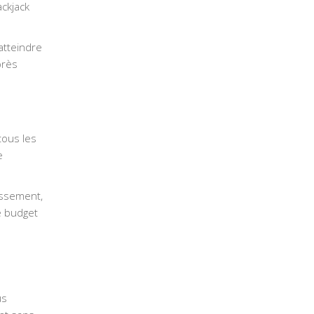
ckjack
atteindre
près
tous les
e
issement,
e budget
us