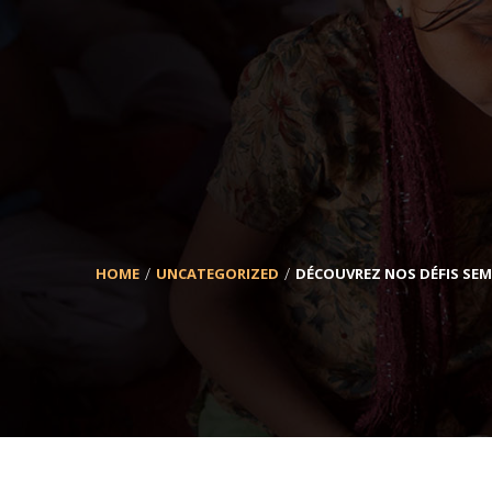
HOME
UNCATEGORIZED
DÉCOUVREZ NOS DÉFIS SEMA