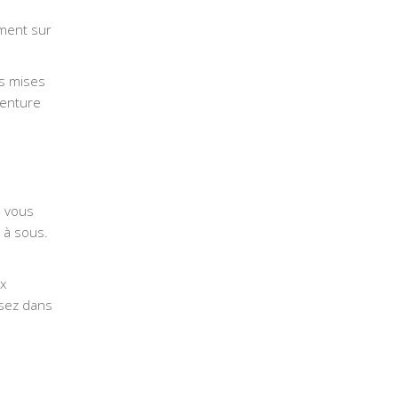
ement sur
es mises
venture
s vous
 à sous.
ux
ssez dans