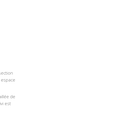
section
t espace
illée de
vi est