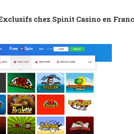
Exclusifs chez Spinit Casino en Fran