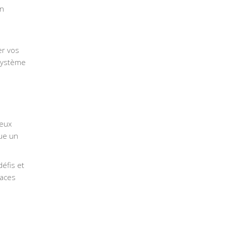
en
er vos
 système
jeux
que un
éfis et
laces