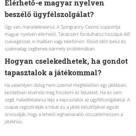
Elérhető-e magyar nyelven
beszélő ügyfélszolgálat?
Úgy van, maradéktalanul. A Spingranny Casino supportja
magyar nyelven elérhető. Tanácsért fordulhatsz hozzájuk élő
csevegéssel, e-mailben vagy telefonon. Rövid időn belül és
szakmailag segítenek bármely problémában.
Hogyan cselekedhetek, ha gondot
tapasztalok a játékommal?
Ha valamilyen dolog nem üzemel megfelelően egy játékban,
kezdetben kíséreld meg frissíteni az felületet. Ha ez sem
segít, haladéktalanul lépj a kapcsolatot az ügyfélszolgálattal. A
csapat regisztrálják a hibát és a játék készítőjével együtt
orvosolják, hogy a lehető leghamarabb visszatérhessen a
játékhoz.