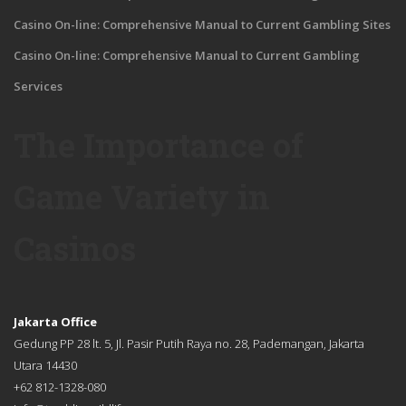
Casino On-line: Comprehensive Manual to Current Gambling Sites
Casino On-line: Comprehensive Manual to Current Gambling
Services
The Importance of
Game Variety in
Casinos
Jakarta Office
Gedung PP 28 lt. 5, Jl. Pasir Putih Raya no. 28, Pademangan, Jakarta
Utara 14430
+62 812-1328-080