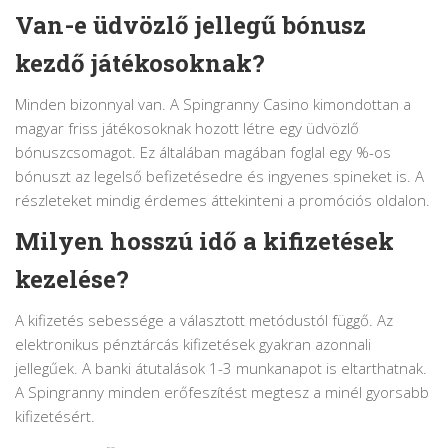
Van-e üdvözlő jellegű bónusz
kezdő játékosoknak?
Minden bizonnyal van. A Spingranny Casino kimondottan a
magyar friss játékosoknak hozott létre egy üdvözlő
bónuszcsomagot. Ez általában magában foglal egy %-os
bónuszt az legelső befizetésedre és ingyenes spineket is. A
részleteket mindig érdemes áttekinteni a promóciós oldalon.
Milyen hosszú idő a kifizetések
kezelése?
A kifizetés sebessége a választott metódustól függő. Az
elektronikus pénztárcás kifizetések gyakran azonnali
jellegűek. A banki átutalások 1-3 munkanapot is eltarthatnak.
A Spingranny minden erőfeszítést megtesz a minél gyorsabb
kifizetésért.