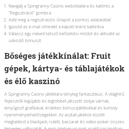
Navigálj a Spingranny Casino weboldalára és kattints a
“Regisztráció” gombra.
Add meg a regisztrációs űrlapot a pontos adataiddal.
Igazold az e-mail címedet a kapott linkre kattintva.
Válassz egy neked tetsző befizetési módot és aktiváld az
üdvözlő bónuszt.
Bőséges játékkínálat: Fruit
gépek, kártya- és táblajátékok
és élő kaszinó
A Spingranny Casino játéktára tényleg fantasztikus. A világhírű
fejlesztők legújabb és legtöbbet játszott slotjai várnak,
lenyűgöző grafikával, érdekes bónuszjátékokkal és komoly
nyereménylehetőségekkel. Az asztali játékok között
megtalálod a blackjack, rulett, baccarat és video poker összes
lényeges változatát. A igazi izgalom viszont az élő kaszinóban