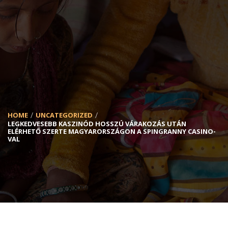
HOME
UNCATEGORIZED
LEGKEDVESEBB KASZINÓD HOSSZÚ VÁRAKOZÁS UTÁN
ELÉRHETŐ SZERTE MAGYARORSZÁGON A SPINGRANNY CASINO-
VAL