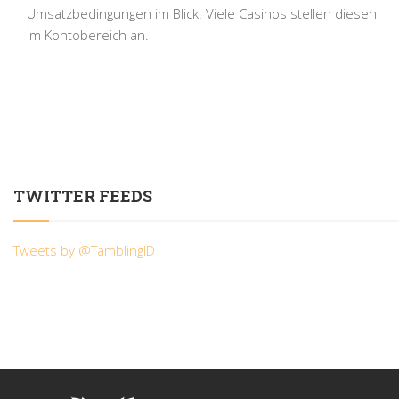
Umsatzbedingungen im Blick. Viele Casinos stellen diesen
im Kontobereich an.
TWITTER FEEDS
Tweets by @TamblingID