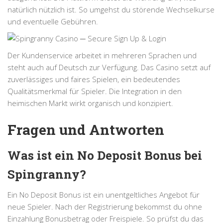
natürlich nützlich ist. So umgehst du störende Wechselkurse
und eventuelle Gebühren.
Der Kundenservice arbeitet in mehreren Sprachen und
steht auch auf Deutsch zur Verfügung. Das Casino setzt auf
zuverlässiges und faires Spielen, ein bedeutendes
Qualitätsmerkmal für Spieler. Die Integration in den
heimischen Markt wirkt organisch und konzipiert.
Fragen und Antworten
Was ist ein No Deposit Bonus bei
Spingranny?
Ein No Deposit Bonus ist ein unentgeltliches Angebot für
neue Spieler. Nach der Registrierung bekommst du ohne
Einzahlung Bonusbetrag oder Freispiele. So prüfst du das