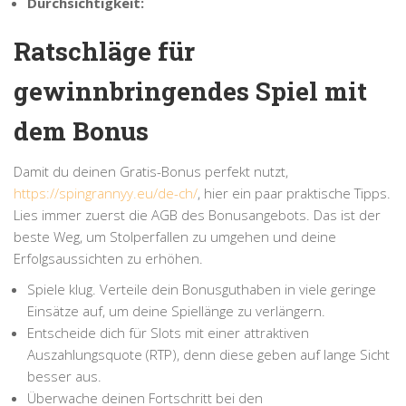
Durchsichtigkeit:
Ratschläge für
gewinnbringendes Spiel mit
dem Bonus
Damit du deinen Gratis-Bonus perfekt nutzt,
https://spingrannyy.eu/de-ch/
, hier ein paar praktische Tipps.
Lies immer zuerst die AGB des Bonusangebots. Das ist der
beste Weg, um Stolperfallen zu umgehen und deine
Erfolgsaussichten zu erhöhen.
Spiele klug. Verteile dein Bonusguthaben in viele geringe
Einsätze auf, um deine Spiellänge zu verlängern.
Entscheide dich für Slots mit einer attraktiven
Auszahlungsquote (RTP), denn diese geben auf lange Sicht
besser aus.
Überwache deinen Fortschritt bei den