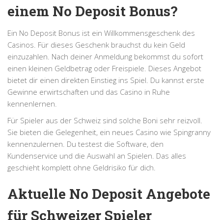
einem No Deposit Bonus?
Ein No Deposit Bonus ist ein Willkommensgeschenk des
Casinos. Für dieses Geschenk brauchst du kein Geld
einzuzahlen. Nach deiner Anmeldung bekommst du sofort
einen kleinen Geldbetrag oder Freispiele. Dieses Angebot
bietet dir einen direkten Einstieg ins Spiel. Du kannst erste
Gewinne erwirtschaften und das Casino in Ruhe
kennenlernen.
Für Spieler aus der Schweiz sind solche Boni sehr reizvoll.
Sie bieten die Gelegenheit, ein neues Casino wie Spingranny
kennenzulernen. Du testest die Software, den
Kundenservice und die Auswahl an Spielen. Das alles
geschieht komplett ohne Geldrisiko für dich.
Aktuelle No Deposit Angebote
für Schweizer Spieler