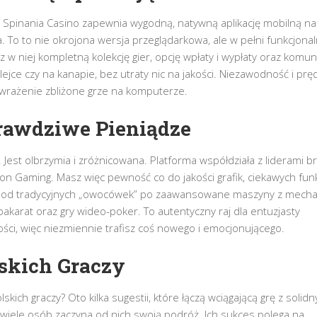
. Spinania Casino zapewnia wygodną, natywną aplikację mobilną na 
. To to nie okrojona wersja przeglądarkowa, ale w pełni funkcjona
 niej kompletną kolekcję gier, opcję wpłaty i wypłaty oraz komuni
jce czy na kanapie, bez utraty nic na jakości. Niezawodność i prę
 wrażenie zbliżone grze na komputerze.
Prawdziwe Pieniądze
. Jest olbrzymia i zróżnicowana. Platforma współdziała z liderami b
tion Gaming. Masz więc pewność co do jakości grafik, ciekawych funkc
ów – od tradycyjnych „owocówek” po zaawansowane maszyny z mecha
, bakarat oraz gry wideo-poker. To autentyczny raj dla entuzjasty
ości, więc niezmiennie trafisz coś nowego i emocjonującego.
lskich Graczy
kich graczy? Oto kilka sugestii, które łączą wciągającą grę z solid
wiele osób zaczyna od nich swoją podróż. Ich sukces polega na