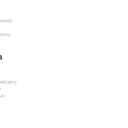
powiedź
omocy.
h
rzebujesz
e
a i