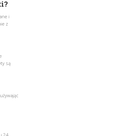
ki?
ane i
ie z
e
yty są
 używając
gu 24