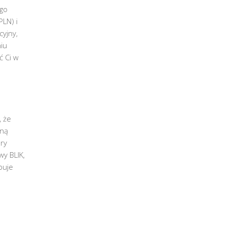
 go
LN) i
cyjny,
niu
ć Ci w
, że
zną
ery
wy BLIK,
buje