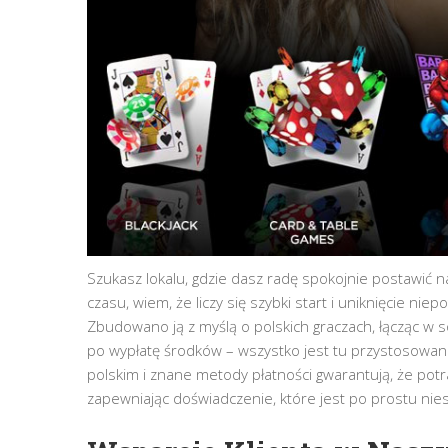
Szukasz lokalu, gdzie dasz radę spokojnie postawić n
czasu, wiem, że liczy się szybki start i uniknięcie n
Zbudowano ją z myślą o polskich graczach, łącząc w s
po wypłatę środków – wszystko jest tu przystosowane 
polskim i znane metody płatności gwarantują, że pot
zapewniając doświadczenie, które jest po prostu nie