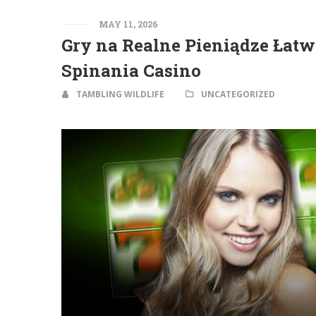
MAY 11, 2026
Gry na Realne Pieniądze Łatw
Spinania Casino
TAMBLING WILDLIFE
UNCATEGORIZED