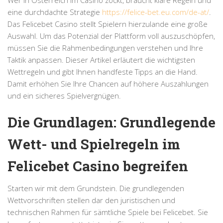
eine durchdachte Strategie
https://felice-bet.eu.com/de-at/
.
Das Felicebet Casino stellt Spielern hierzulande eine große
Auswahl. Um das Potenzial der Plattform voll auszuschöpfen,
müssen Sie die Rahmenbedingungen verstehen und Ihre
Taktik anpassen. Dieser Artikel erläutert die wichtigsten
Wettregeln und gibt Ihnen handfeste Tipps an die Hand.
Damit erhöhen Sie Ihre Chancen auf höhere Auszahlungen
und ein sicheres Spielvergnügen.
Die Grundlagen: Grundlegende
Wett- und Spielregeln im
Felicebet Casino begreifen
Starten wir mit dem Grundstein. Die grundlegenden
Wettvorschriften stellen dar den juristischen und
technischen Rahmen für sämtliche Spiele bei Felicebet. Sie