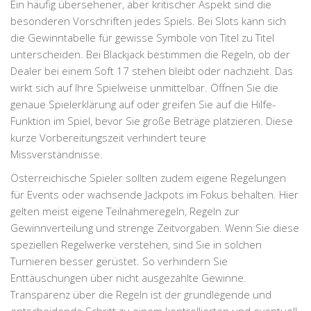
Ein häufig übersehener, aber kritischer Aspekt sind die
besonderen Vorschriften jedes Spiels. Bei Slots kann sich
die Gewinntabelle für gewisse Symbole von Titel zu Titel
unterscheiden. Bei Blackjack bestimmen die Regeln, ob der
Dealer bei einem Soft 17 stehen bleibt oder nachzieht. Das
wirkt sich auf Ihre Spielweise unmittelbar. Öffnen Sie die
genaue Spielerklärung auf oder greifen Sie auf die Hilfe-
Funktion im Spiel, bevor Sie große Beträge platzieren. Diese
kurze Vorbereitungszeit verhindert teure
Missverständnisse.
Österreichische Spieler sollten zudem eigene Regelungen
für Events oder wachsende Jackpots im Fokus behalten. Hier
gelten meist eigene Teilnahmeregeln, Regeln zur
Gewinnverteilung und strenge Zeitvorgaben. Wenn Sie diese
speziellen Regelwerke verstehen, sind Sie in solchen
Turnieren besser gerüstet. So verhindern Sie
Enttäuschungen über nicht ausgezahlte Gewinne.
Transparenz über die Regeln ist der grundlegende und
entscheidende Schritt zu einem kontrollierten und eventuell