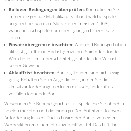
Rollover-Bedingungen überprüfen:
Kontrollieren Sie
immer die genaue Multiplikatorzahl und welche Spiele
angerechnet werden. Slots zählen meist zu 100%,
während Tischspiele nur einen geringen Prozentsatz
liefern.
Einsatzobergrenze beachten:
Während Bonusguthaben
aktiv ist gilt oft eine Höchstgrenze pro Spin oder Runde.
Wer dieses Limit überschreitet, gefährdet den Verlust
seiner Gewinne.
Ablauffrist beachten:
Bonusguthaben sind nicht ewig
gültig. Behalten Sie im Auge die Frist, in der Sie die
Umsatzanforderungen erfüllen müssen, andernfalls
verfallen lohnende Boni.
Verwenden Sie Boni zielgerichtet für Spiele, die Sie ohnehin
spielen möchten und die einen großen Anteil zur Rollover-
Anforderung leisten. Dadurch wird der Bonus von einer
Werbeaktion zu einem effektiven Hilfsmittel. Das hilft, Ihr