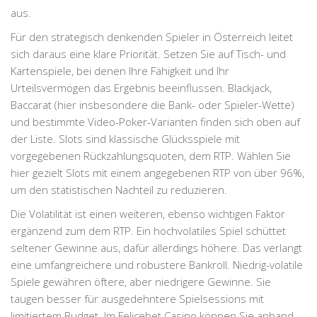
aus.
Für den strategisch denkenden Spieler in Österreich leitet
sich daraus eine klare Priorität. Setzen Sie auf Tisch- und
Kartenspiele, bei denen Ihre Fähigkeit und Ihr
Urteilsvermögen das Ergebnis beeinflussen. Blackjack,
Baccarat (hier insbesondere die Bank- oder Spieler-Wette)
und bestimmte Video-Poker-Varianten finden sich oben auf
der Liste. Slots sind klassische Glücksspiele mit
vorgegebenen Rückzahlungsquoten, dem RTP. Wählen Sie
hier gezielt Slots mit einem angegebenen RTP von über 96%,
um den statistischen Nachteil zu reduzieren.
Die Volatilität ist einen weiteren, ebenso wichtigen Faktor
ergänzend zum dem RTP. Ein hochvolatiles Spiel schüttet
seltener Gewinne aus, dafür allerdings höhere. Das verlangt
eine umfangreichere und robustere Bankroll. Niedrig-volatile
Spiele gewähren öftere, aber niedrigere Gewinne. Sie
taugen besser für ausgedehntere Spielsessions mit
limitiertem Budget. Im Felicebet Casino können Sie anhand