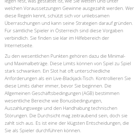
legen fest, was gestattet ist, wie Sie wetten und unter
welchen Voraussetzungen Gewinne ausgezahlt werden. Wer
diese Regeln kennt, schützt sich vor unliebsamen
Überraschungen und kann seine Strategien darauf gründen.
Für sämtliche Spieler in Österreich sind diese Vorgaben
verbindlich. Sie finden sie klar im Hilfebereich der
Internetseite.
Zu den wesentlichen Punkten gehören dazu die Minimal-
und Maximalbeträge. Diese Limits können von Spiel zu Spiel
stark schwanken. Ein Slot hat oft unterschiedliche
Anforderungen als ein Live-Blackjack-Tisch. Kontrollieren Sie
diese Limits daher immer, bevor Sie beginnen. Die
Allgemeinen Geschäftsbedingungen (AGB) bestimmen
wesentliche Bereiche wie Bonusbedingungen,
Auszahlungswege und den Handhabung technischen
Störungen. Die Durchsicht mag zeitraubend sein, doch sie
zahlt sich aus. Es ist eine der klügsten Entscheidungen, die
Sie als Spieler durchführen können.