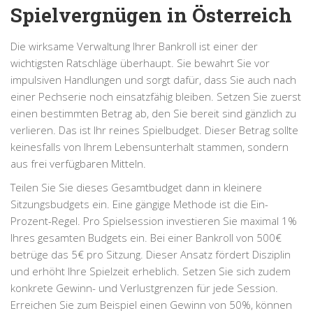
Spielvergnügen in Österreich
Die wirksame Verwaltung Ihrer Bankroll ist einer der
wichtigsten Ratschläge überhaupt. Sie bewahrt Sie vor
impulsiven Handlungen und sorgt dafür, dass Sie auch nach
einer Pechserie noch einsatzfähig bleiben. Setzen Sie zuerst
einen bestimmten Betrag ab, den Sie bereit sind gänzlich zu
verlieren. Das ist Ihr reines Spielbudget. Dieser Betrag sollte
keinesfalls von Ihrem Lebensunterhalt stammen, sondern
aus frei verfügbaren Mitteln.
Teilen Sie Sie dieses Gesamtbudget dann in kleinere
Sitzungsbudgets ein. Eine gängige Methode ist die Ein-
Prozent-Regel. Pro Spielsession investieren Sie maximal 1%
Ihres gesamten Budgets ein. Bei einer Bankroll von 500€
betrüge das 5€ pro Sitzung. Dieser Ansatz fördert Disziplin
und erhöht Ihre Spielzeit erheblich. Setzen Sie sich zudem
konkrete Gewinn- und Verlustgrenzen für jede Session.
Erreichen Sie zum Beispiel einen Gewinn von 50%, können