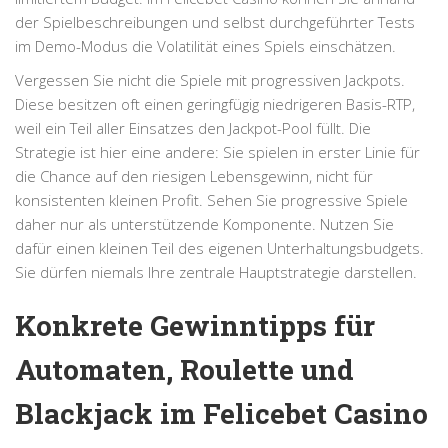
der Spielbeschreibungen und selbst durchgeführter Tests
im Demo-Modus die Volatilität eines Spiels einschätzen.
Vergessen Sie nicht die Spiele mit progressiven Jackpots.
Diese besitzen oft einen geringfügig niedrigeren Basis-RTP,
weil ein Teil aller Einsatzes den Jackpot-Pool füllt. Die
Strategie ist hier eine andere: Sie spielen in erster Linie für
die Chance auf den riesigen Lebensgewinn, nicht für
konsistenten kleinen Profit. Sehen Sie progressive Spiele
daher nur als unterstützende Komponente. Nutzen Sie
dafür einen kleinen Teil des eigenen Unterhaltungsbudgets.
Sie dürfen niemals Ihre zentrale Hauptstrategie darstellen.
Konkrete Gewinntipps für
Automaten, Roulette und
Blackjack im Felicebet Casino