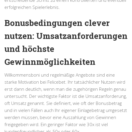
erfolgreichen Spielerlebnis.
Bonusbedingungen clever
nutzen: Umsatzanforderungen
und höchste
Gewinnmöglichkeiten
Willkommensboni und regelmäßige Angebote sind eine
starke Motivation bei Felicebet. Ihr tatsächlicher Nutzen wird
erst dann deutlich, wenn man die zugehörigen Regeln genau
untersucht. Der wichtigste Faktor ist die Umsatzanforderung,
oft Umsatz genannt. Sie definiert, wie oft der Bonusbetrag
und in vielen Fällen auch Ihr eigener Einlagebetrag umgesetzt
werden müssen, bevor eine Auszahlung von Gewinnen
freigegeben wird. Ein geringer Faktor wie 30x ist viel
kundenfreundlicher als 50x oder 60x.