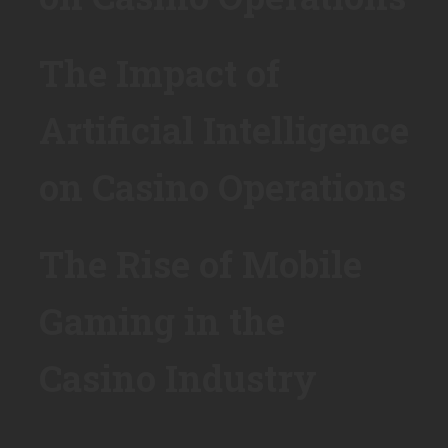
The Impact of
Artificial Intelligence
on Casino Operations
The Rise of Mobile
Gaming in the
Casino Industry