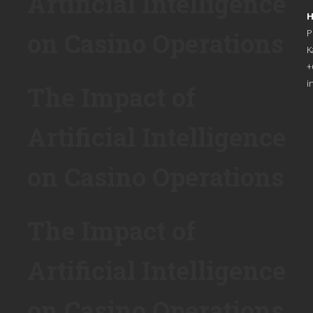
Artificial Intelligence
H
on Casino Operations
P
K
+
i
The Impact of
Artificial Intelligence
on Casino Operations
The Impact of
Artificial Intelligence
on Casino Operations