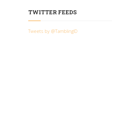
TWITTER FEEDS
Tweets by @TamblingID