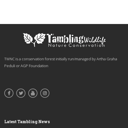
TWNC is a conservation forest initially run/managed by Artha Graha
Peduli or AGP Foundation
Latest Tambling News