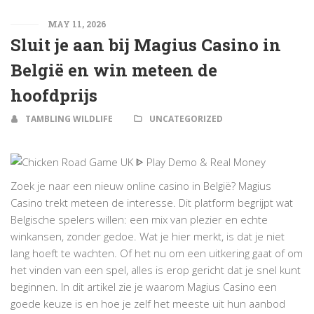
MAY 11, 2026
Sluit je aan bij Magius Casino in
België en win meteen de
hoofdprijs
TAMBLING WILDLIFE
UNCATEGORIZED
Zoek je naar een nieuw online casino in België? Magius
Casino trekt meteen de interesse. Dit platform begrijpt wat
Belgische spelers willen: een mix van plezier en echte
winkansen, zonder gedoe. Wat je hier merkt, is dat je niet
lang hoeft te wachten. Of het nu om een uitkering gaat of om
het vinden van een spel, alles is erop gericht dat je snel kunt
beginnen. In dit artikel zie je waarom Magius Casino een
goede keuze is en hoe je zelf het meeste uit hun aanbod