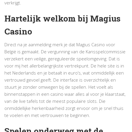
verkrijgt.
Hartelijk welkom bij Magius
Casino
Direct na je aanmelding merk je dat Magius Casino voor
België is gemaakt. De vergunning van de Kansspelcommissie
verzekert een veilige, gereguleerde speelomgeving. Dat is
voor mij het allerbelangrijkste vertrekpunt. De hele site is in
het Nederlands en je betaalt in euro’s, wat onmiddellijk een
vertrouwd gevoel geeft. De interface is overzichtelijk en
stuurt je zonder omwegen bij de spellen. Het voelt als
binnenstappen in een casino waar alles al voor je klaarstaat,
van de live tafels tot de meest populaire slots. Die
onmiddellijke herkenbaarheid zorgt ervoor om je snel thuis
te voelen en met vertrouwen te beginnen.
Spelen onderweg met de