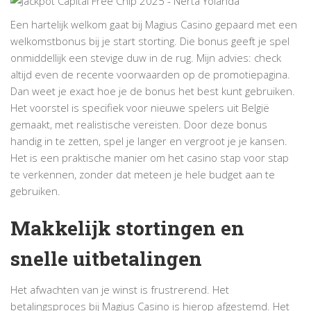
Een hartelijk welkom gaat bij Magius Casino gepaard met een
welkomstbonus bij je start storting. Die bonus geeft je spel
onmiddellijk een stevige duw in de rug. Mijn advies: check
altijd even de recente voorwaarden op de promotiepagina.
Dan weet je exact hoe je de bonus het best kunt gebruiken.
Het voorstel is specifiek voor nieuwe spelers uit België
gemaakt, met realistische vereisten. Door deze bonus
handig in te zetten, spel je langer en vergroot je je kansen.
Het is een praktische manier om het casino stap voor stap
te verkennen, zonder dat meteen je hele budget aan te
gebruiken.
Makkelijk stortingen en
snelle uitbetalingen
Het afwachten van je winst is frustrerend. Het
betalingsproces bij Magius Casino is hierop afgestemd. Het