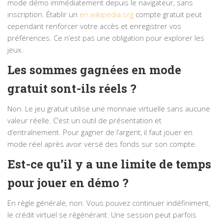
mode démo immédiatement depuis le navigateur, sans
inscription. Établir un
en.wikipedia.org
compte gratuit peut
cependant renforcer votre accès et enregistrer vos
préférences. Ce n’est pas une obligation pour explorer les
jeux.
Les sommes gagnées en mode
gratuit sont-ils réels ?
Non. Le jeu gratuit utilise une monnaie virtuelle sans aucune
valeur réelle. C’est un outil de présentation et
d’entraînement. Pour gagner de l’argent, il faut jouer en
mode réel après avoir versé des fonds sur son compte.
Est-ce qu’il y a une limite de temps
pour jouer en démo ?
En règle générale, non. Vous pouvez continuer indéfiniment,
le crédit virtuel se régénérant. Une session peut parfois