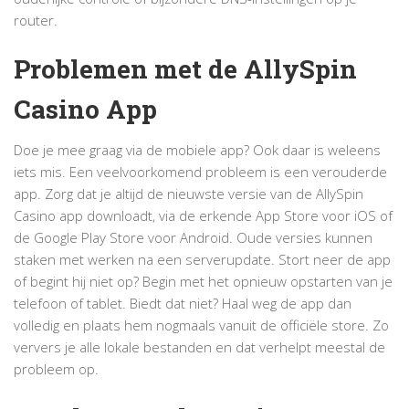
router.
Problemen met de AllySpin
Casino App
Doe je mee graag via de mobiele app? Ook daar is weleens
iets mis. Een veelvoorkomend probleem is een verouderde
app. Zorg dat je altijd de nieuwste versie van de AllySpin
Casino app downloadt, via de erkende App Store voor iOS of
de Google Play Store voor Android. Oude versies kunnen
staken met werken na een serverupdate. Stort neer de app
of begint hij niet op? Begin met het opnieuw opstarten van je
telefoon of tablet. Biedt dat niet? Haal weg de app dan
volledig en plaats hem nogmaals vanuit de officiële store. Zo
ververs je alle lokale bestanden en dat verhelpt meestal de
probleem op.