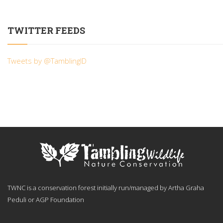
TWITTER FEEDS
Tweets by @TamblingID
TWNC is a conservation forest initially run/managed by Artha Graha
Peduli or AGP Foundation