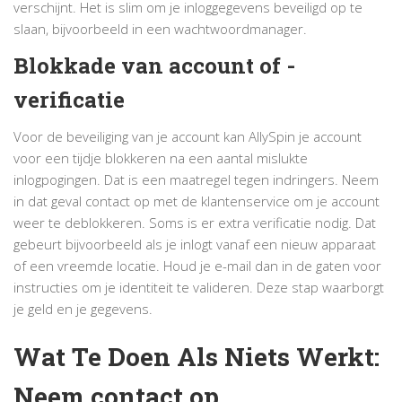
verschijnt. Het is slim om je inloggegevens beveiligd op te
slaan, bijvoorbeeld in een wachtwoordmanager.
Blokkade van account of -
verificatie
Voor de beveiliging van je account kan AllySpin je account
voor een tijdje blokkeren na een aantal mislukte
inlogpogingen. Dat is een maatregel tegen indringers. Neem
in dat geval contact op met de klantenservice om je account
weer te deblokkeren. Soms is er extra verificatie nodig. Dat
gebeurt bijvoorbeeld als je inlogt vanaf een nieuw apparaat
of een vreemde locatie. Houd je e-mail dan in de gaten voor
instructies om je identiteit te valideren. Deze stap waarborgt
je geld en je gegevens.
Wat Te Doen Als Niets Werkt:
Neem contact op