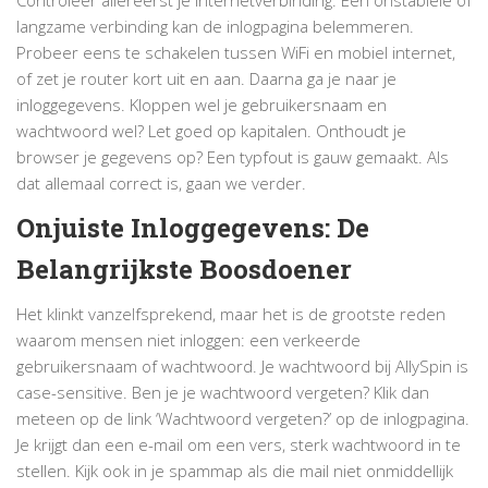
Controleer allereerst je internetverbinding. Een onstabiele of
langzame verbinding kan de inlogpagina belemmeren.
Probeer eens te schakelen tussen WiFi en mobiel internet,
of zet je router kort uit en aan. Daarna ga je naar je
inloggegevens. Kloppen wel je gebruikersnaam en
wachtwoord wel? Let goed op kapitalen. Onthoudt je
browser je gegevens op? Een typfout is gauw gemaakt. Als
dat allemaal correct is, gaan we verder.
Onjuiste Inloggegevens: De
Belangrijkste Boosdoener
Het klinkt vanzelfsprekend, maar het is de grootste reden
waarom mensen niet inloggen: een verkeerde
gebruikersnaam of wachtwoord. Je wachtwoord bij AllySpin is
case-sensitive. Ben je je wachtwoord vergeten? Klik dan
meteen op de link ‘Wachtwoord vergeten?’ op de inlogpagina.
Je krijgt dan een e-mail om een vers, sterk wachtwoord in te
stellen. Kijk ook in je spammap als die mail niet onmiddellijk