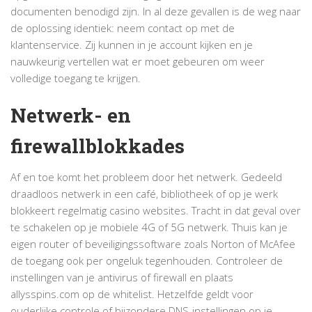
documenten benodigd zijn. In al deze gevallen is de weg naar
de oplossing identiek: neem contact op met de
klantenservice. Zij kunnen in je account kijken en je
nauwkeurig vertellen wat er moet gebeuren om weer
volledige toegang te krijgen.
Netwerk- en
firewallblokkades
Af en toe komt het probleem door het netwerk. Gedeeld
draadloos netwerk in een café, bibliotheek of op je werk
blokkeert regelmatig casino websites. Tracht in dat geval over
te schakelen op je mobiele 4G of 5G netwerk. Thuis kan je
eigen router of beveiligingssoftware zoals Norton of McAfee
de toegang ook per ongeluk tegenhouden. Controleer de
instellingen van je antivirus of firewall en plaats
allysspins.com op de whitelist. Hetzelfde geldt voor
ouderlijke controle of bijzondere DNS-instellingen op je