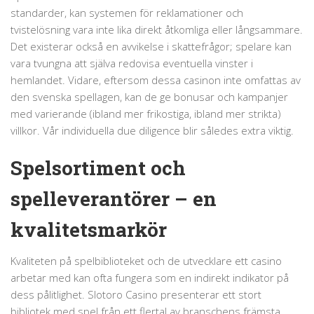
standarder, kan systemen för reklamationer och
tvistelösning vara inte lika direkt åtkomliga eller långsammare.
Det existerar också en avvikelse i skattefrågor; spelare kan
vara tvungna att själva redovisa eventuella vinster i
hemlandet. Vidare, eftersom dessa casinon inte omfattas av
den svenska spellagen, kan de ge bonusar och kampanjer
med varierande (ibland mer frikostiga, ibland mer strikta)
villkor. Vår individuella due diligence blir således extra viktig.
Spelsortiment och
spelleverantörer – en
kvalitetsmarkör
Kvaliteten på spelbiblioteket och de utvecklare ett casino
arbetar med kan ofta fungera som en indirekt indikator på
dess pålitlighet. Slotoro Casino presenterar ett stort
bibliotek med spel från ett flertal av branschens främsta