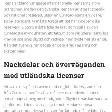
licens är bland vanligaste internationella licenserna inom
branschen. Medan den svenska licensen är ytterst specifik
och nationellt reglerad, utgör en Curacao-licens en vidare,
global standard. Vi måste förstå att det här innebär olika
regelverk. Slotoro måste följa de krav som ställs av den
curaçaoska myndigheten, ett faktum som inkluderar särskilda
krav på spelares skydd och rättvisa, men systemet skiljer sig
från det svenska när det gäller detaljerad reglering och
skattenivåer.
Nackdelar och överväganden
med utländska licenser
Att vara aktiv på ett casino med en global licens, som den
från Curacao, medför att vi måste vara medvetna om en
annan uppsättning omständigheter. Skyddsnivån kan variera
jämfört med den svenska systemet. Medan seriösa
operatörer med dessa licenser fortfarande måste bibehålla