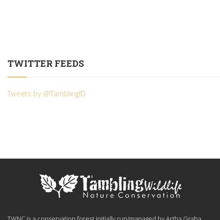
TWITTER FEEDS
Tweets by @TamblingID
TWNC is a conservation forest initially run/managed by Artha Graha