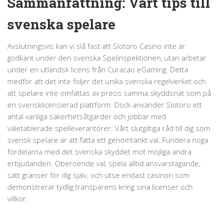
Sammanfattning: Vårt tips till
svenska spelare
Avslutningsvis kan vi slå fast att Slotoro Casino inte är
godkänt under den svenska Spelinspektionen, utan arbetar
under en utländsk licens från Curacao eGaming. Detta
medför att det inte följer det unika svenska regelverket och
att spelare inte omfattas av precis samma skyddsnät som på
en svensklicensierad plattform. Dock använder Slotoro ett
antal vanliga säkerhetsåtgärder och jobbar med
väletablerade spelleverantörer. Vårt slutgiltiga råd till dig som
svensk spelare är att fatta ett genomtänkt val. Fundera noga
fördelarna med det svenska skyddet mot möjliga andra
erbjudanden. Oberoende val, spela alltid ansvarstagande,
sätt gränser för dig själv, och utse endast casinon som
demonstrerar tydlig transparens kring sina licenser och
villkor.