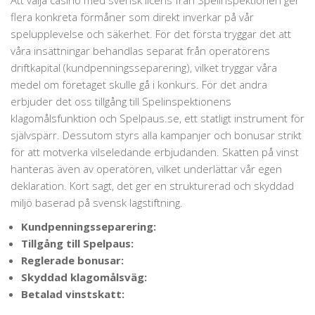
flera konkreta förmåner som direkt inverkar på vår
spelupplevelse och säkerhet. För det första tryggar det att
våra insättningar behandlas separat från operatörens
driftkapital (kundpenningsseparering), vilket tryggar våra
medel om företaget skulle gå i konkurs. För det andra
erbjuder det oss tillgång till Spelinspektionens
klagomålsfunktion och Spelpaus.se, ett statligt instrument för
självspärr. Dessutom styrs alla kampanjer och bonusar strikt
för att motverka vilseledande erbjudanden. Skatten på vinst
hanteras även av operatören, vilket underlättar vår egen
deklaration. Kort sagt, det ger en strukturerad och skyddad
miljö baserad på svensk lagstiftning.
Kundpenningsseparering:
Tillgång till Spelpaus:
Reglerade bonusar:
Skyddad klagomålsväg:
Betalad vinstskatt: