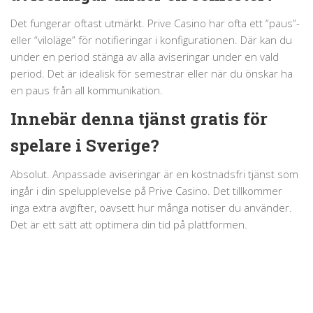
Det fungerar oftast utmärkt. Prive Casino har ofta ett “paus”-
eller “viloläge” för notifieringar i konfigurationen. Där kan du
under en period stänga av alla aviseringar under en vald
period. Det är idealisk för semestrar eller när du önskar ha
en paus från all kommunikation.
Innebär denna tjänst gratis för
spelare i Sverige?
Absolut. Anpassade aviseringar är en kostnadsfri tjänst som
ingår i din spelupplevelse på Prive Casino. Det tillkommer
inga extra avgifter, oavsett hur många notiser du använder.
Det är ett sätt att optimera din tid på plattformen.