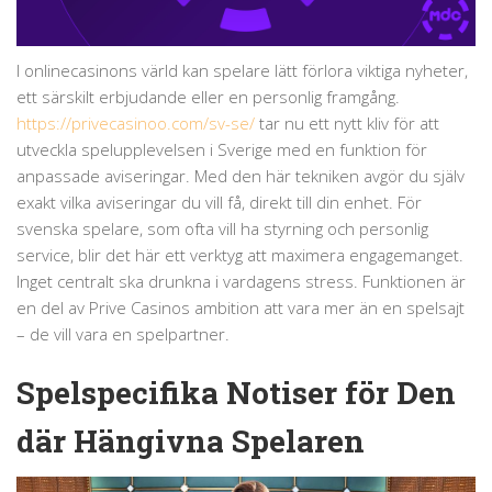
I onlinecasinons värld kan spelare lätt förlora viktiga nyheter,
ett särskilt erbjudande eller en personlig framgång.
https://privecasinoo.com/sv-se/
tar nu ett nytt kliv för att
utveckla spelupplevelsen i Sverige med en funktion för
anpassade aviseringar. Med den här tekniken avgör du själv
exakt vilka aviseringar du vill få, direkt till din enhet. För
svenska spelare, som ofta vill ha styrning och personlig
service, blir det här ett verktyg att maximera engagemanget.
Inget centralt ska drunkna i vardagens stress. Funktionen är
en del av Prive Casinos ambition att vara mer än en spelsajt
– de vill vara en spelpartner.
Spelspecifika Notiser för Den
där Hängivna Spelaren