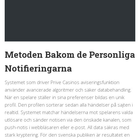
Metoden Bakom de Personliga
Notifieringarna
Systemet som driver Prive Casinos aviseringsfunktion
använder avancerade algoritmer och säker databehandling.
När en spelare ställer in sina preferenser bildas en unik
profil. Den profilen sorterar sedan alla händelser på sajten i
realtid. Systemet matchar händelserna mot spelarens valda
utlösare och sänder notisen via den önskade kanalen, som
push-notis i webbläsaren eller e-post. All data säkras med
stark kryptering. För den svenska publiken är resultatet en