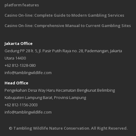
platform features
Casino On-line: Complete Guide to Modern Gambling Services
Casino On-line: Comprehensive Manual to Current Gambling Sites
Jakarta Office
Gedung PP 28 lt. 5, Jl. Pasir Putih Raya no. 28, Pademangan, Jakarta
Utara 14430
+62 812-1328-080
info@tamblingwildlife.com
Head Office
Pengekahan Desa Way Haru Kecamatan Bengkunat Belimbing
Kabupaten Lampung Barat, Provinsi Lampung
+62 812-1156-2003
info@tamblingwildlife.com
© Tambling Wildlife Nature Conservation. All Right Reserved.