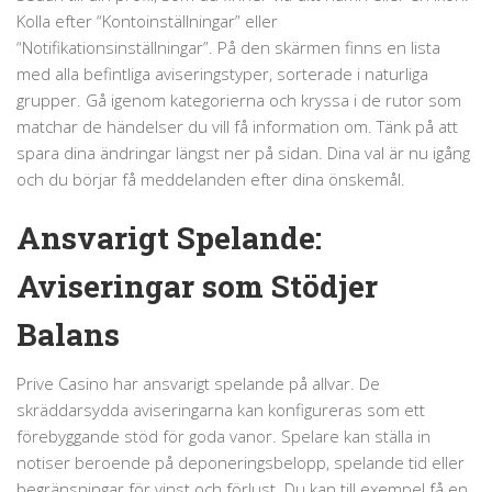
Kolla efter “Kontoinställningar” eller
“Notifikationsinställningar”. På den skärmen finns en lista
med alla befintliga aviseringstyper, sorterade i naturliga
grupper. Gå igenom kategorierna och kryssa i de rutor som
matchar de händelser du vill få information om. Tänk på att
spara dina ändringar längst ner på sidan. Dina val är nu igång
och du börjar få meddelanden efter dina önskemål.
Ansvarigt Spelande:
Aviseringar som Stödjer
Balans
Prive Casino har ansvarigt spelande på allvar. De
skräddarsydda aviseringarna kan konfigureras som ett
förebyggande stöd för goda vanor. Spelare kan ställa in
notiser beroende på deponeringsbelopp, spelande tid eller
begränsningar för vinst och förlust. Du kan till exempel få en