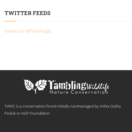
TWITTER FEEDS
Tweets by @TamblingID
TWNC is a conservation forest initially run/managed by Artha Graha
Peduli or AGP Foundation