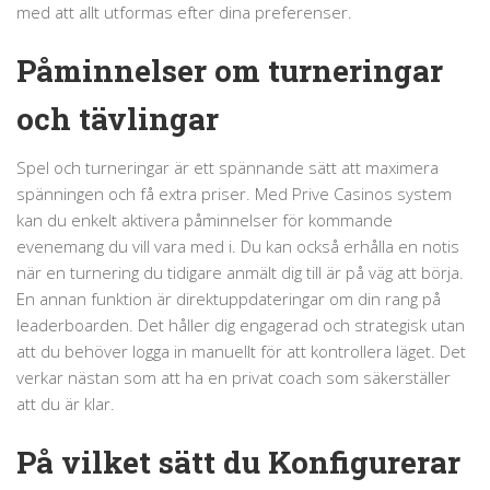
med att allt utformas efter dina preferenser.
Påminnelser om turneringar
och tävlingar
Spel och turneringar är ett spännande sätt att maximera
spänningen och få extra priser. Med Prive Casinos system
kan du enkelt aktivera påminnelser för kommande
evenemang du vill vara med i. Du kan också erhålla en notis
när en turnering du tidigare anmält dig till är på väg att börja.
En annan funktion är direktuppdateringar om din rang på
leaderboarden. Det håller dig engagerad och strategisk utan
att du behöver logga in manuellt för att kontrollera läget. Det
verkar nästan som att ha en privat coach som säkerställer
att du är klar.
På vilket sätt du Konfigurerar