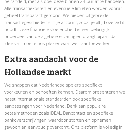
behandeld, met als doel deze binnen 24 uur af te handelen.
Alle transactiekosten en eventuele limieten worden vooraf
geheel transparant getoond. We bieden uitgebreide
transactiegeschiedenis in je account, zodat je altijd overzicht
houdt. Deze financiële vloeiendheid is een belangrijk
onderdeel van de algehele ervaring en draagt bij aan dat
idee van moeiteloos plezier waar we naar toewerken.
Extra aandacht voor de
Hollandse markt
We snappen dat Nederlandse spelers specifieke
voorkeuren en behoeften kennen. Daarom presenteren we
naast internationale standaarden ook specifieke
aanpassingen voor Nederland. Denk aan populaire
betaalmethoden zoals iDEAL, Bancontact en specifieke
bankoverschrijvingen, waardoor storten en opnemen
gewoon en eenvoudig overkomt. Ons platform is volledig in