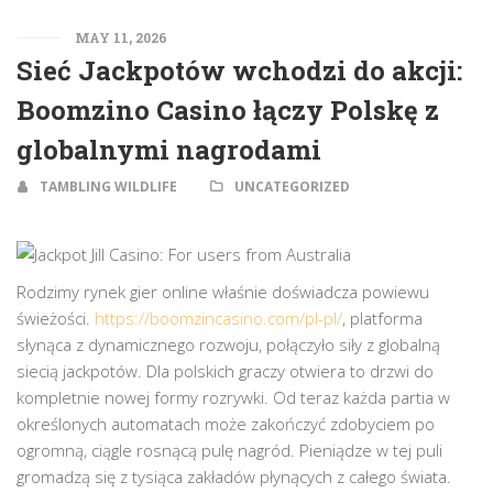
MAY 11, 2026
Sieć Jackpotów wchodzi do akcji:
Boomzino Casino łączy Polskę z
globalnymi nagrodami
TAMBLING WILDLIFE
UNCATEGORIZED
Rodzimy rynek gier online właśnie doświadcza powiewu
świeżości.
https://boomzincasino.com/pl-pl/
, platforma
słynąca z dynamicznego rozwoju, połączyło siły z globalną
siecią jackpotów. Dla polskich graczy otwiera to drzwi do
kompletnie nowej formy rozrywki. Od teraz każda partia w
określonych automatach może zakończyć zdobyciem po
ogromną, ciągle rosnącą pulę nagród. Pieniądze w tej puli
gromadzą się z tysiąca zakładów płynących z całego świata.