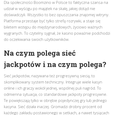
Dla społeczności Boomzino w Polsce to faktyczna szansa na
udział w wyścigu po majątek na skalę, jakiej dotąd nie
doświadczyli. Wszystko to bez opuszczania znajomej witryny.
Platforma przestaje być tylko strefą rozrywki, a staje się
biletem wstępu do międzynarodowych, życiowo ważnych
wygranych. To czytelny sygnał, że kasino poważnie podchodzi
do oczekiwania swoich użytkowników.
Na czym polega sieć
jackpotów i na czym polega?
Sieć jackpotów, nazywana też progresywną siecią, to
skomplikowany system techniczny. Integruje wiele kasyn
online i ich graczy wokół jednej, wspólnej puli nagród. To
odmienna sytuacja, co standardowe jackpoty progresywne.
Te powiększają tylko w obrębie pojedynczej gry lub jednego
kasyna. Sieć działa inaczej. Gromadzi drobny procent od
każdego zakładu postawionego w setkach, a nawet tysiącach