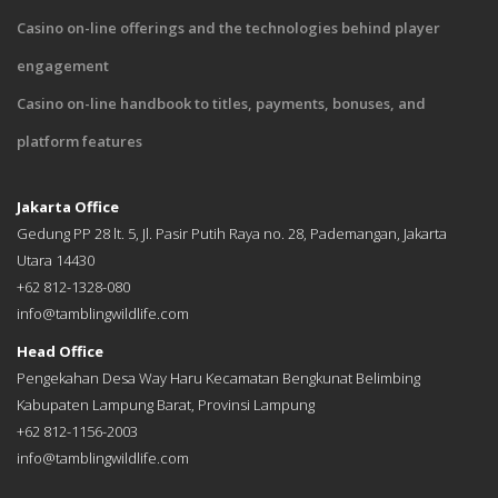
Casino on-line offerings and the technologies behind player
engagement
Casino on-line handbook to titles, payments, bonuses, and
platform features
Jakarta Office
Gedung PP 28 lt. 5, Jl. Pasir Putih Raya no. 28, Pademangan, Jakarta
Utara 14430
+62 812-1328-080
info@tamblingwildlife.com
Head Office
Pengekahan Desa Way Haru Kecamatan Bengkunat Belimbing
Kabupaten Lampung Barat, Provinsi Lampung
+62 812-1156-2003
info@tamblingwildlife.com