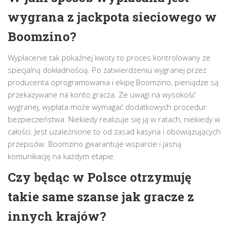
wygrana z jackpota sieciowego w
Boomzino?
Wypłacenie tak pokaźnej kwoty to proces kontrolowany ze
specjalną dokładnością. Po zatwierdzeniu wygranej przez
producenta oprogramowania i ekipę Boomzino, pieniądze są
przekazywane na konto gracza. Ze uwagi na wysokość
wygranej, wypłata może wymagać dodatkowych procedur
bezpieczeństwa. Niekiedy realizuje się ją w ratach, niekiedy w
całości. Jest uzależnione to od zasad kasyna i obowiązujących
przepisów. Boomzino gwarantuje wsparcie i jasną
komunikację na każdym etapie.
Czy będąc w Polsce otrzymuję
takie same szanse jak gracze z
innych krajów?