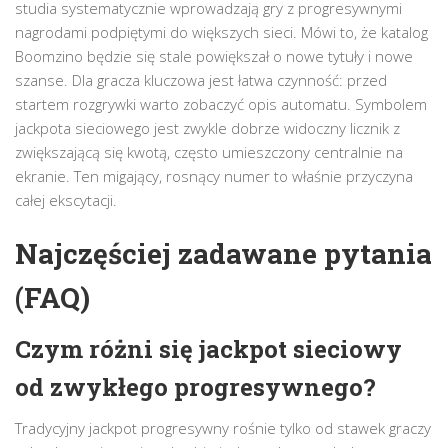
studia systematycznie wprowadzają gry z progresywnymi
nagrodami podpiętymi do większych sieci. Mówi to, że katalog
Boomzino będzie się stale powiększał o nowe tytuły i nowe
szanse. Dla gracza kluczowa jest łatwa czynność: przed
startem rozgrywki warto zobaczyć opis automatu. Symbolem
jackpota sieciowego jest zwykle dobrze widoczny licznik z
zwiększającą się kwotą, często umieszczony centralnie na
ekranie. Ten migający, rosnący numer to właśnie przyczyna
całej ekscytacji.
Najczęściej zadawane pytania
(FAQ)
Czym różni się jackpot sieciowy
od zwykłego progresywnego?
Tradycyjny jackpot progresywny rośnie tylko od stawek graczy